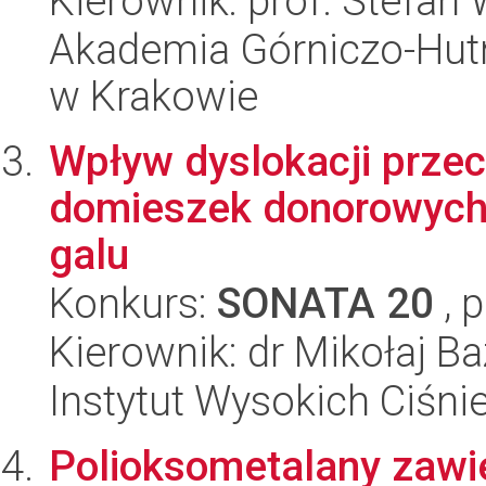
Kierownik: prof. Stefan
Akademia Górniczo-Hutn
w Krakowie
Wpływ dyslokacji prze
domieszek donorowych 
galu
Konkurs:
SONATA 20
, 
Kierownik: dr Mikołaj Ba
Instytut Wysokich Ciśni
Polioksometalany zawi