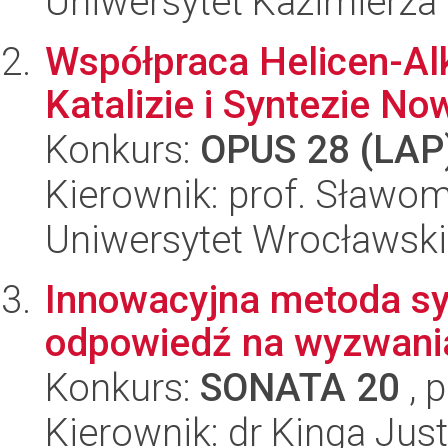
Uniwersytet Kazimierza
Współpraca Helicen-Al
Katalizie i Syntezie N
Konkurs:
OPUS 28 (LAP
Kierownik: prof. Sławom
Uniwersytet Wrocławski
Innowacyjna metoda syn
odpowiedź na wyzwani
Konkurs:
SONATA 20
, 
Kierownik: dr Kinga Ju