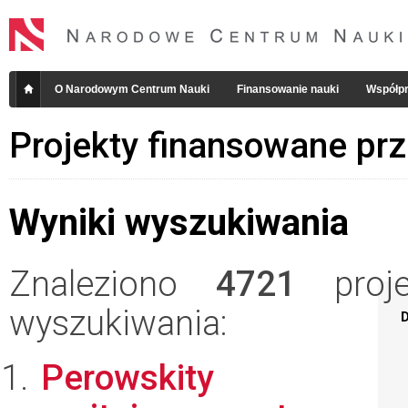
O Narodowym Centrum Nauki
Finansowanie nauki
Współpr
Projekty finansowane pr
Wyniki wyszukiwania
Znaleziono
4721
projek
wyszukiwania:
D
Perowskity