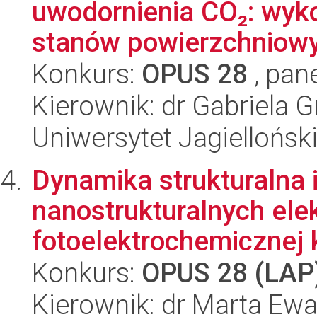
uwodornienia CO₂: wyko
stanów powierzchniowyc
Konkurs:
OPUS 28
, pan
Kierownik: dr Gabriela 
Uniwersytet Jagiellońsk
Dynamika strukturalna 
nanostrukturalnych ele
fotoelektrochemicznej k
Konkurs:
OPUS 28 (LAP
Kierownik: dr Marta E