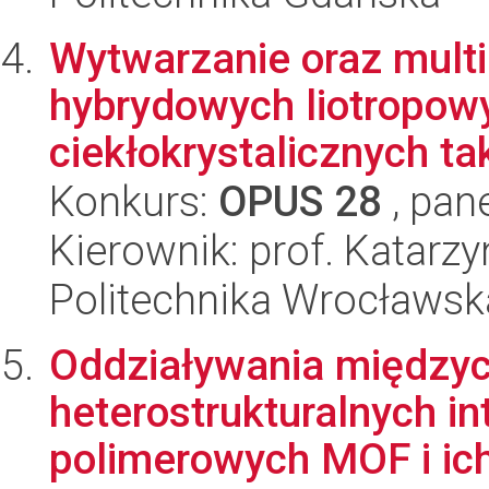
Wytwarzanie oraz mult
hybrydowych liotropowy
ciekłokrystalicznych tak
Konkurs:
OPUS 28
, pan
Kierownik: prof. Katar
Politechnika Wrocławsk
Oddziaływania między
heterostrukturalnych i
polimerowych MOF i ich 