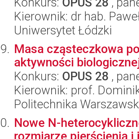
Konkurs:
OPUS 28
, pan
Kierownik: dr hab. Paw
Uniwersytet Łódzki
Masa cząsteczkowa pol
aktywności biologiczne
Konkurs:
OPUS 28
, pan
Kierownik: prof. Domini
Politechnika Warszaws
Nowe N-heterocykliczn
rozmiarze pierścienia i