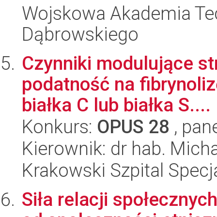
Wojskowa Akademia Tec
Dąbrowskiego
Czynniki modulujące stru
podatność na fibrynoli
białka C lub białka S....
Konkurs:
OPUS 28
, pan
Kierownik: dr hab. Mic
Krakowski Szpital Specja
Siła relacji społeczny