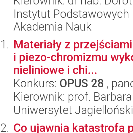
Kierownik: dr hab. Doro
Instytut Podstawowych 
Akademia Nauk
Materiały z przejściam
i piezo-chromizmu wyko
nieliniowe i chi...
Konkurs:
OPUS 28
, pan
Kierownik: prof. Barbara
Uniwersytet Jagiellońsk
Co ujawnia katastrofa 