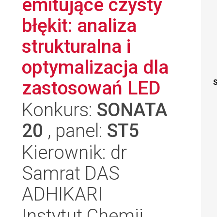
emitujące czysty
błękit: analiza
strukturalna i
optymalizacja dla
zastosowań LED
S
Konkurs:
SONATA
20
, panel:
ST5
Kierownik: dr
Samrat DAS
ADHIKARI
Instytut Chemii