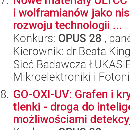
Nowe materiały ULTCC 
i wolframianów jako ni
rozwoju technologii ...
Konkurs:
OPUS 28
, pan
Kierownik: dr Beata Kin
Sieć Badawcza ŁUKASIEW
Mikroelektroniki i Fotoni
GO-OXI-UV: Grafen i kr
tlenki - droga do intel
możliwościami detekcyj