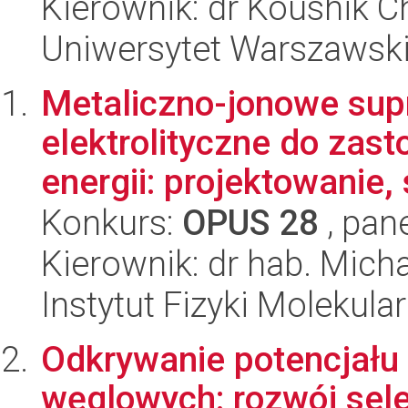
Kierownik: dr Koushik C
Uniwersytet Warszawsk
Metaliczno-jonowe su
elektrolityczne do za
energii: projektowanie, 
Konkurs:
OPUS 28
, pan
Kierownik: dr hab. Micha
Instytut Fizyki Molekula
Odkrywanie potencjału
węglowych: rozwój sele