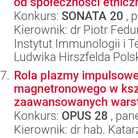
od społeczności etnicz
Konkurs:
SONATA 20
, 
Kierownik: dr Piotr Fedu
Instytut Immunologii i T
Ludwika Hirszfelda Pols
Rola plazmy impulsowe
magnetronowego w kszt
zaawansowanych warstw
Konkurs:
OPUS 28
, pan
Kierownik: dr hab. Kat