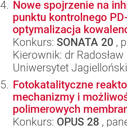
Nowe spojrzenie na in
punktu kontrolnego PD-
optymalizacja kowalenc
Konkurs:
SONATA 20
, 
Kierownik: dr Radosław 
Uniwersytet Jagiellońsk
Fotokatalityczne reakt
mechanizmy i możliwośc
polimerowych membran 
Konkurs:
OPUS 28
, pan