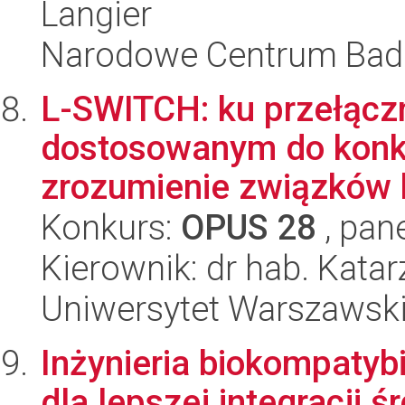
Langier
Narodowe Centrum Bad
L-SWITCH: ku przełąc
dostosowanym do konk
zrozumienie związków 
Konkurs:
OPUS 28
, pan
Kierownik: dr hab. Kata
Uniwersytet Warszawsk
Inżynieria biokompatyb
dla lepszej integracji