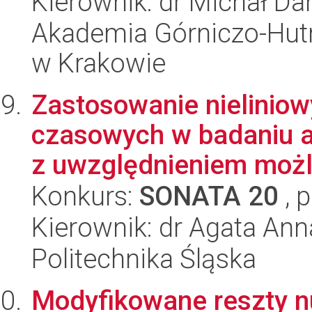
Kierownik: dr Michał Da
Akademia Górniczo-Hutn
w Krakowie
Zastosowanie nielinio
czasowych w badaniu 
z uwzględnieniem możli
Konkurs:
SONATA 20
, 
Kierownik: dr Agata An
Politechnika Śląska
Modyfikowane reszty n