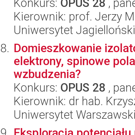
Konkurs:
OPUS 28
, pan
Kierownik: prof. Jerzy
Uniwersytet Jagiellońsk
Domieszkowanie izola
elektrony, spinowe po
wzbudzenia?
Konkurs:
OPUS 28
, pan
Kierownik: dr hab. Krzys
Uniwersytet Warszawsk
Eksploracja potencjału 