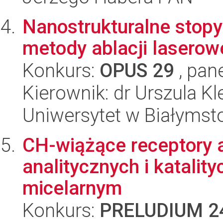
Nanostrukturalne stopy
metody ablacji laserow
Konkurs:
OPUS 29
, pan
Kierownik: dr Urszula Kl
Uniwersytet w Białymst
CH-wiążące receptory 
analitycznych i katali
micelarnym
Konkurs:
PRELUDIUM 2