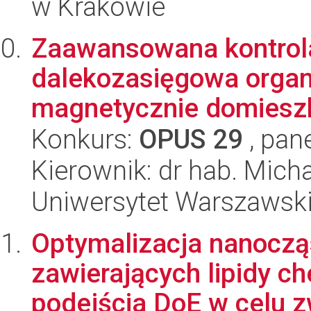
w Krakowie
Zaawansowana kontrola
dalekozasięgowa organ
magnetycznie domiesz
Konkurs:
OPUS 29
, pan
Kierownik: dr hab. Mich
Uniwersytet Warszawsk
Optymalizacja nanoczą
zawierających lipidy ch
podejścia DoE w celu z