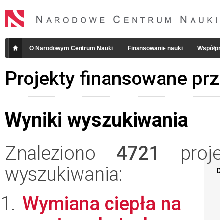
O Narodowym Centrum Nauki
Finansowanie nauki
Współpr
Projekty finansowane pr
Wyniki wyszukiwania
Znaleziono
4721
projek
wyszukiwania:
D
Wymiana ciepła na