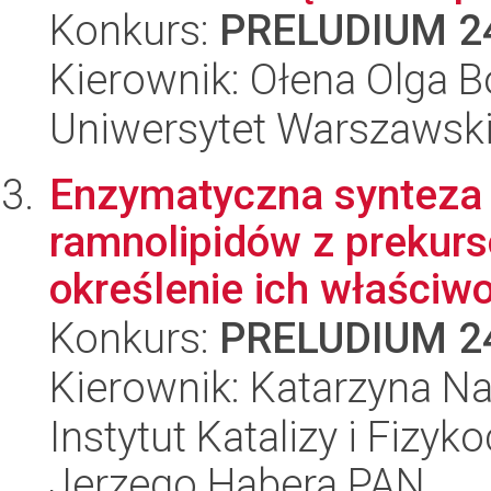
Konkurs:
PRELUDIUM 2
Kierownik: Ołena Olga 
Uniwersytet Warszawsk
Enzymatyczna synteza i
ramnolipidów z prekur
określenie ich właściwo
Konkurs:
PRELUDIUM 2
Kierownik: Katarzyna N
Instytut Katalizy i Fizy
Jerzego Habera PAN