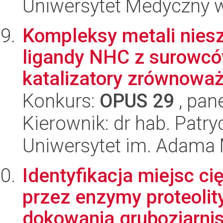
Uniwersytet Medyczny w
Kompleksy metali nies
ligandy NHC z surowcó
katalizatory zrównoważ
Konkurs:
OPUS 29
, pan
Kierownik: dr hab. Patry
Uniwersytet im. Adama 
Identyfikacja miejsc c
przez enzymy proteoli
dokowania gruboziarnist