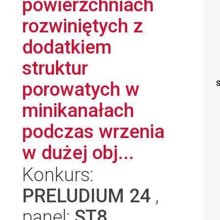
powierzchniach
rozwiniętych z
dodatkiem
struktur
porowatych w
S
minikanałach
podczas wrzenia
w dużej obj...
Konkurs:
PRELUDIUM 24
,
panel:
ST8