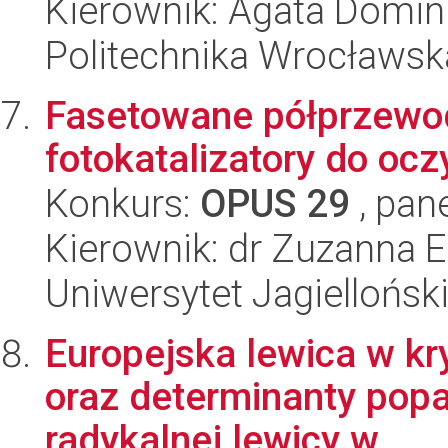
Kierownik: Agata Domini
Politechnika Wrocławsk
Fasetowane półprzewod
fotokatalizatory do oc
Konkurs:
OPUS 29
, pan
Kierownik: dr Zuzanna El
Uniwersytet Jagiellońsk
Europejska lewica w kry
oraz determinanty popa
radykalnej lewicy w...