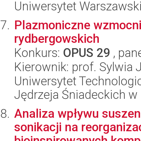
Uniwersytet Warszawsk
Plazmoniczne wzmocnie
rydbergowskich
Konkurs:
OPUS 29
, pan
Kierownik: prof. Sylwia
Uniwersytet Technologic
Jędrzeja Śniadeckich w
Analiza wpływu suszeni
sonikacji na reorganiz
bioinspirowanych komp