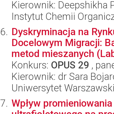
Kierownik: Deepshikha P
Instytut Chemii Organi
Dyskryminacja na Rynk
Docelowym Migracji: B
metod mieszanych (La
Konkurs:
OPUS 29
, pan
Kierownik: dr Sara Boja
Uniwersytet Warszawsk
Wpływ promieniowania j