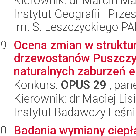
Kierownik: dr Marcin M
Instytut Geografii i Pr
im. S. Leszczyckiego P
Ocena zmian w struktur
drzewostanów Puszczy 
naturalnych zaburzeń e
Konkurs:
OPUS 29
, pan
Kierownik: dr Maciej Lis
Instytut Badawczy Leśn
Badania wymiany ciepła