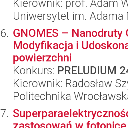
Kierownik: prof. Adam 
Uniwersytet im. Adama 
GNOMES – Nanodruty G
Modyfikacja i Udoskona
powierzchni
Konkurs:
PRELUDIUM 2
Kierownik: Radosław S
Politechnika Wrocławsk
Superparaelektryczność
zastosowań w fotonic