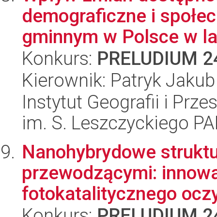
demograficzne i społe
gminnym w Polsce w lat
Konkurs:
PRELUDIUM 2
Kierownik: Patryk Jaku
Instytut Geografii i Pr
im. S. Leszczyckiego P
Nanohybrydowe strukt
przewodzącymi: innowa
fotokatalitycznego oczy
Konkurs:
PRELUDIUM 2