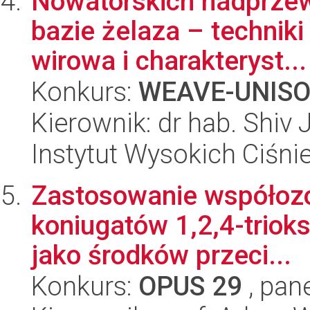
Nowatorskich nadprzew
bazie żelaza – technik
wirowa i charakteryst...
Konkurs:
WEAVE-UNIS
Kierownik: dr hab. Shiv 
Instytut Wysokich Ciśni
Zastosowanie współozo
koniugatów 1,2,4-triok
jako środków przeci...
Konkurs:
OPUS 29
, pan