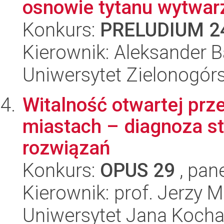
osnowie tytanu wytwarz
Konkurs:
PRELUDIUM 2
Kierownik: Aleksander 
Uniwersytet Zielonogórs
Witalność otwartej prz
miastach – diagnoza s
rozwiązań
Konkurs:
OPUS 29
, pan
Kierownik: prof. Jerzy 
Uniwersytet Jana Koch