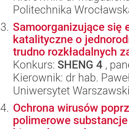
Politechnika Wrocławsk
Samoorganizujące się 
katalityczne o jednoro
trudno rozkładalnych za
Konkurs:
SHENG 4
, pan
Kierownik: dr hab. Paw
Uniwersytet Warszawsk
Ochrona wirusów popr
polimerowe substancj