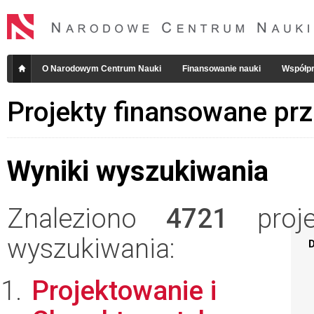
O Narodowym Centrum Nauki
Finansowanie nauki
Współpr
Projekty finansowane pr
Wyniki wyszukiwania
Znaleziono
4721
projek
wyszukiwania:
D
Projektowanie i