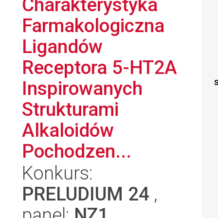
Charakterystyka
Farmakologiczna
Ligandów
Receptora 5-HT2A
Inspirowanych
S
Strukturami
Alkaloidów
Pochodzen...
Konkurs:
PRELUDIUM 24
,
panel:
NZ1