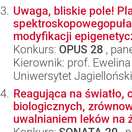
Uwaga, bliskie pole! P
spektroskopowegopuła
modyfikacji epigenetyc
Konkurs:
OPUS 28
, pan
Kierownik: prof. Ewelina
Uniwersytet Jagiellońsk
Reagująca na światło, 
biologicznych, zrówno
uwalnianiem leków na ż