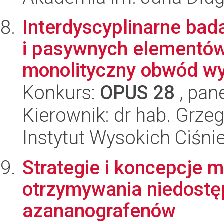
Interdyscyplinarne bad
i pasywnych elementów
monolityczny obwód wy
Konkurs:
OPUS 28
, pan
Kierownik: dr hab. Grze
Instytut Wysokich Ciśni
Strategie i koncepcje
otrzymywania niedostę
azananografenów