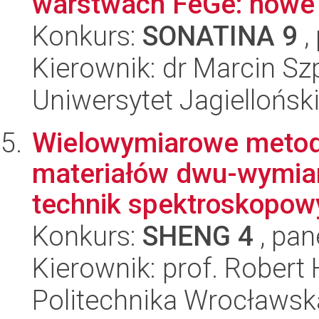
warstwach FeGe: nowe m
Konkurs:
SONATINA 9
,
Kierownik: dr Marcin S
Uniwersytet Jagiellońsk
Wielowymiarowe metody
materiałów dwu-wymia
technik spektroskopowy
Konkurs:
SHENG 4
, pan
Kierownik: prof. Robert
Politechnika Wrocławsk