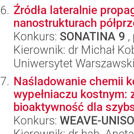
Źródła lateralnie prop
nanostrukturach półpr
Konkurs:
SONATINA 9
,
Kierownik: dr Michał Ko
Uniwersytet Warszawsk
Naśladowanie chemii k
wypełniaczu kostnym: 
bioaktywność dla szybs
Konkurs:
WEAVE-UNIS
Kierownik: dr hab. Ane