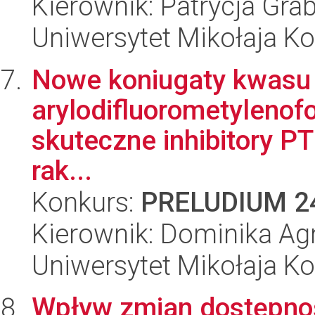
Kierownik: Patrycja Gr
Uniwersytet Mikołaja K
Nowe koniugaty kwasu
arylodifluorometylenof
skuteczne inhibitory 
rak...
Konkurs:
PRELUDIUM 2
Kierownik: Dominika Ag
Uniwersytet Mikołaja K
Wpływ zmian dostępnoś