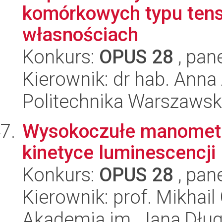
komórkowych typu tens
własnościach
Konkurs:
OPUS 28
, pan
Kierownik: dr hab. Ann
Politechnika Warszaws
Wysokoczułe manometr
kinetyce luminescencji
Konkurs:
OPUS 28
, pan
Kierownik: prof. Mikhail 
Akademia im. Jana Dłu