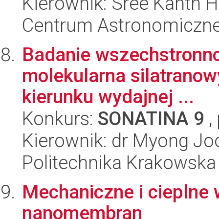
Kierownik: Sree Kanth 
Centrum Astronomiczne 
Badanie wszechstronnośc
molekularna silatrano
kierunku wydajnej ...
Konkurs:
SONATINA 9
,
Kierownik: dr Myong Jo
Politechnika Krakowska
Mechaniczne i cieplne
nanomembran