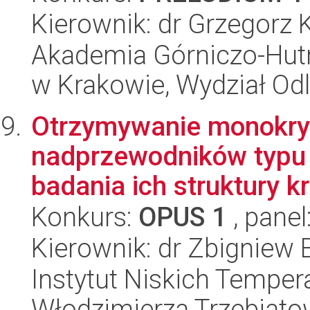
Kierownik: dr Grzegorz 
Akademia Górniczo-Hutn
w Krakowie, Wydział Od
Otrzymywanie monokry
nadprzewodników typu 
badania ich struktury kry
Konkurs:
OPUS 1
, panel
Kierownik: dr Zbigniew
Instytut Niskich Tempera
Włodzimierza Trzebiat