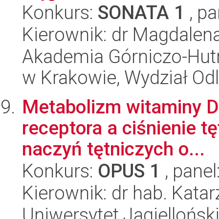
Konkurs:
SONATA 1
, pa
Kierownik: dr Magdalen
Akademia Górniczo-Hutn
w Krakowie, Wydział Od
Metabolizm witaminy D 
receptora a ciśnienie tę
naczyń tętniczych o...
Konkurs:
OPUS 1
, panel
Kierownik: dr hab. Kata
Uniwersytet Jagiellońsk