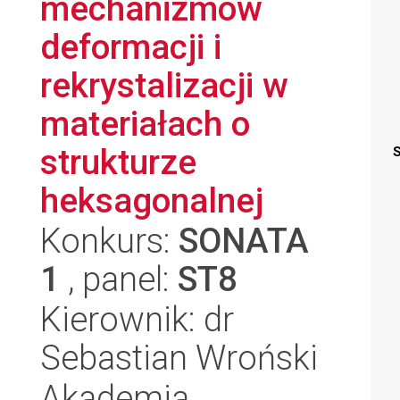
mechanizmów
deformacji i
rekrystalizacji w
materiałach o
strukturze
S
heksagonalnej
Konkurs:
SONATA
1
, panel:
ST8
Kierownik: dr
Sebastian Wroński
Akademia