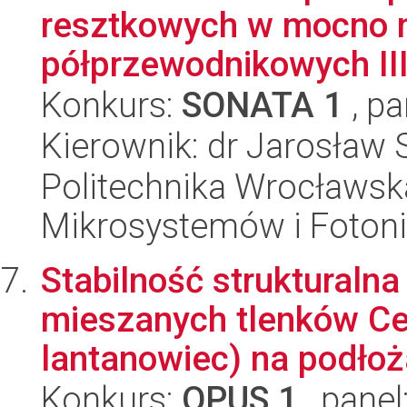
resztkowych w mocno 
półprzewodnikowych III 
Konkurs:
SONATA 1
, pa
Kierownik: dr Jarosław 
Politechnika Wrocławska
Mikrosystemów i Fotoni
Stabilność strukturaln
mieszanych tlenków Ce
lantanowiec) na podłoż
Konkurs:
OPUS 1
, panel