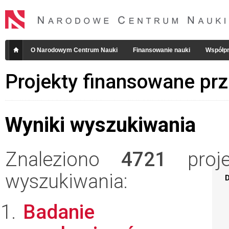
O Narodowym Centrum Nauki
Finansowanie nauki
Współpr
Projekty finansowane pr
Wyniki wyszukiwania
Znaleziono
4721
projek
wyszukiwania:
D
Badanie