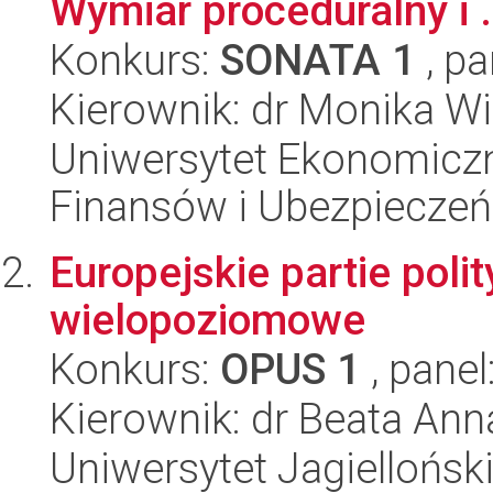
Wymiar proceduralny i .
Konkurs:
SONATA 1
, pa
Kierownik: dr Monika W
Uniwersytet Ekonomiczn
Finansów i Ubezpieczeń
Europejskie partie poli
wielopoziomowe
Konkurs:
OPUS 1
, panel
Kierownik: dr Beata An
Uniwersytet Jagiellońsk