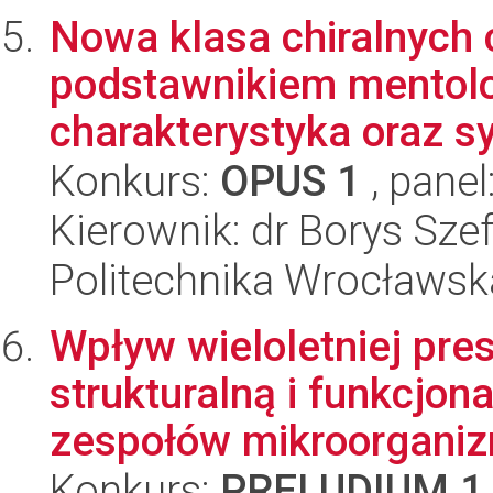
Nowa klasa chiralnych 
podstawnikiem mentolo
charakterystyka oraz s
Konkurs:
OPUS 1
, panel
Kierownik: dr Borys Sze
Politechnika Wrocławsk
Wpływ wieloletniej pres
strukturalną i funkcjon
zespołów mikroorganizm
Konkurs:
PRELUDIUM 1