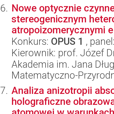
Nowe optycznie czynne
stereogenicznym hete
atropoizomerycznymi el
Konkurs:
OPUS 1
, panel
Kierownik: prof. Józef 
Akademia im. Jana Dług
Matematyczno-Przyrodn
Analiza anizotropii abs
holograficzne obrazowan
atomowej w warunkach l