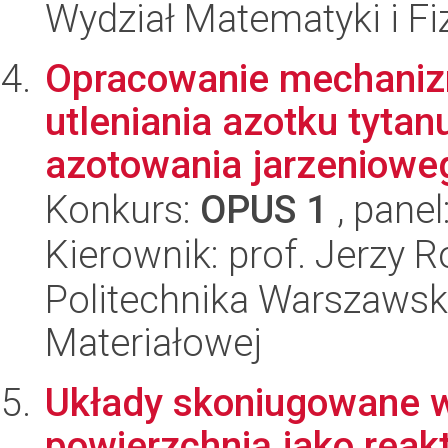
Wydział Matematyki i Fi
Opracowanie mechaniz
utleniania azotku tyt
azotowania jarzenioweg
Konkurs:
OPUS 1
, panel
Kierownik: prof. Jerzy R
Politechnika Warszawska
Materiałowej
Układy skoniugowane w
powierzchnią jako reak