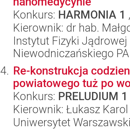
nanomedycynie
Konkurs:
HARMONIA 1
Kierownik: dr hab. Małg
Instytut Fizyki Jądrowej
Niewodniczańskiego P
Re-konstrukcja codzie
powiatowego tuż po woj
Konkurs:
PRELUDIUM 1
Kierownik: Łukasz Karo
Uniwersytet Warszawski, 