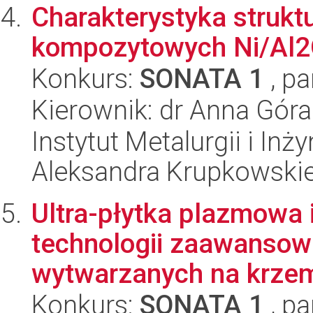
Charakterystyka strukt
kompozytowych Ni/Al
Konkurs:
SONATA 1
, pa
Kierownik: dr Anna Góra
Instytut Metalurgii i Inż
Aleksandra Krupkowski
Ultra-płytka plazmowa 
technologii zaawanso
wytwarzanych na krzem
Konkurs:
SONATA 1
, pa