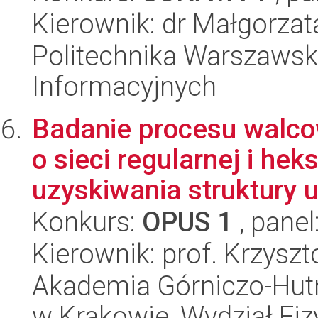
Kierownik: dr Małgorzat
Politechnika Warszawska
Informacyjnych
Badanie procesu walco
o sieci regularnej i he
uzyskiwania struktury ul
Konkurs:
OPUS 1
, panel
Kierownik: prof. Krzysz
Akademia Górniczo-Hutn
w Krakowie, Wydział Fiz