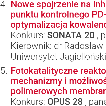
Nowe spojrzenie na in
punktu kontrolnego PD-
optymalizacja kowalenc
Konkurs:
SONATA 20
, 
Kierownik: dr Radosław 
Uniwersytet Jagiellońsk
Fotokatalityczne reakt
mechanizmy i możliwośc
polimerowych membran 
Konkurs:
OPUS 28
, pan