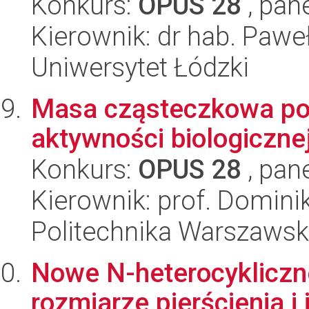
Konkurs:
OPUS 28
, pan
Kierownik: dr hab. Paw
Uniwersytet Łódzki
Masa cząsteczkowa pol
aktywności biologiczne
Konkurs:
OPUS 28
, pan
Kierownik: prof. Domini
Politechnika Warszaws
Nowe N-heterocykliczn
rozmiarze pierścienia i