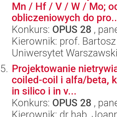
Mn / Hf / V / W / Mo; 
obliczeniowych do pro..
Konkurs:
OPUS 28
, pan
Kierownik: prof. Bartos
Uniwersytet Warszawsk
Projektowanie nietrywi
coiled-coil i alfa/beta,
in silico i in v...
Konkurs:
OPUS 28
, pan
Kierownik: dr hab. Joan