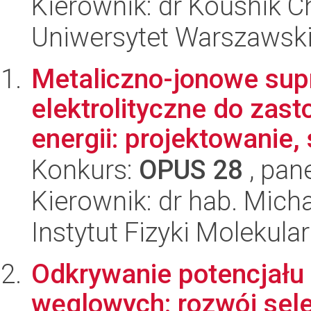
Kierownik: dr Koushik C
Uniwersytet Warszawsk
Metaliczno-jonowe su
elektrolityczne do za
energii: projektowanie, 
Konkurs:
OPUS 28
, pan
Kierownik: dr hab. Micha
Instytut Fizyki Molekula
Odkrywanie potencjału
węglowych: rozwój sele