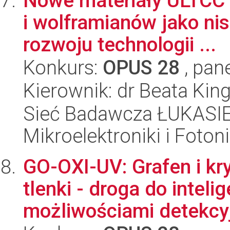
Nowe materiały ULTCC 
i wolframianów jako ni
rozwoju technologii ...
Konkurs:
OPUS 28
, pan
Kierownik: dr Beata Kin
Sieć Badawcza ŁUKASIEW
Mikroelektroniki i Fotoni
GO-OXI-UV: Grafen i kr
tlenki - droga do intel
możliwościami detekcyj