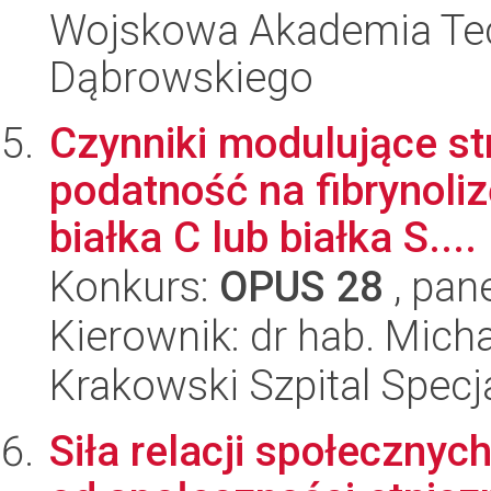
Wojskowa Akademia Tec
Dąbrowskiego
Czynniki modulujące stru
podatność na fibrynoli
białka C lub białka S....
Konkurs:
OPUS 28
, pan
Kierownik: dr hab. Mic
Krakowski Szpital Specja
Siła relacji społeczny