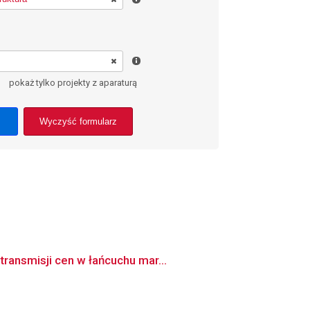
pokaż tylko projekty z aparaturą
Wyczyść formularz
ransmisji cen w łańcuchu mar...