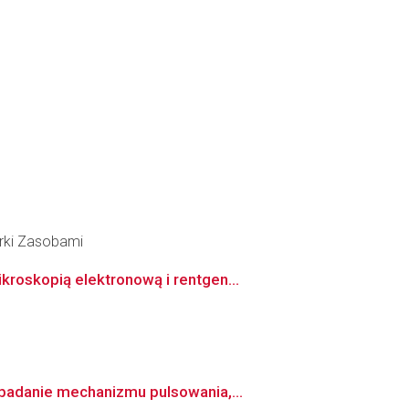
arki Zasobami
roskopią elektronową i rentgen...
badanie mechanizmu pulsowania,...