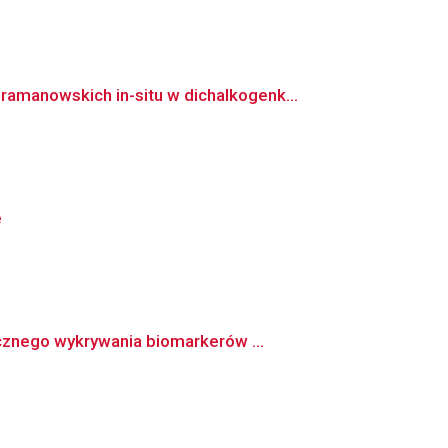
manowskich in-situ w dichalkogenk...
e
cznego wykrywania biomarkerów ...