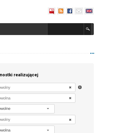
nostki realizującej
owolne
owolna