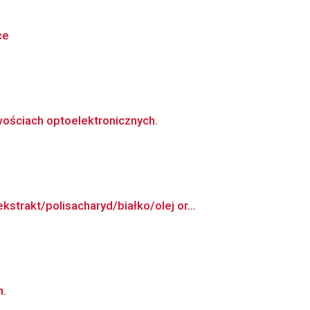
ce
ościach optoelektronicznych.
rakt/polisacharyd/białko/olej or...
n.