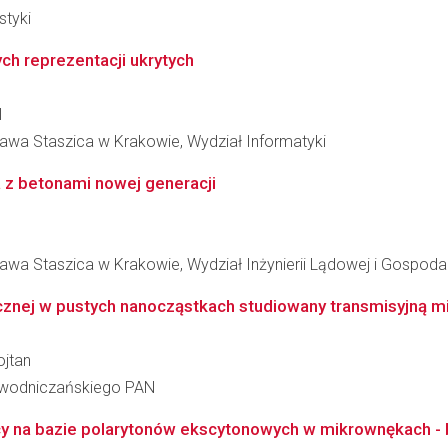
styki
ch reprezentacji ukrytych
l
ława Staszica w Krakowie, Wydział Informatyki
a z betonami nowej generacji
awa Staszica w Krakowie, Wydział Inżynierii Lądowej i Gospod
znej w pustych nanocząstkach studiowany transmisyjną mik
ojtan
iewodniczańskiego PAN
ący na bazie polarytonów ekscytonowych w mikrownękach - 