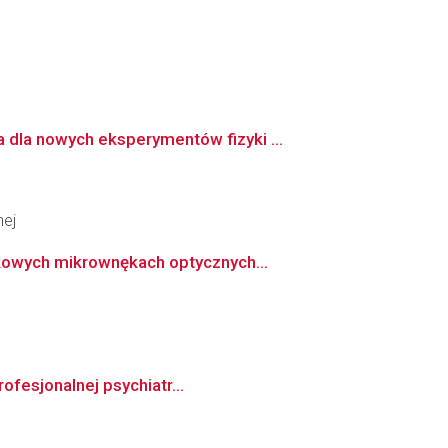
dla nowych eksperymentów fizyki ...
nej
kowych mikrownękach optycznych...
ofesjonalnej psychiatr...