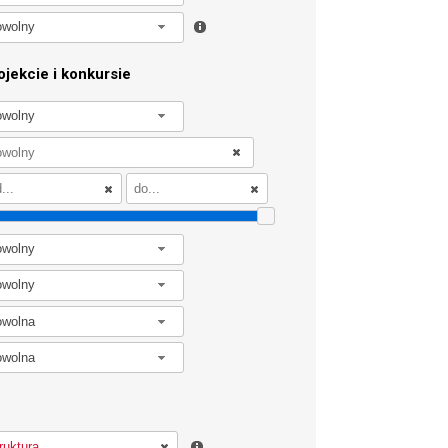
owolny
jekcie i konkursie
owolny
owolny
owolny
owolna
owolna