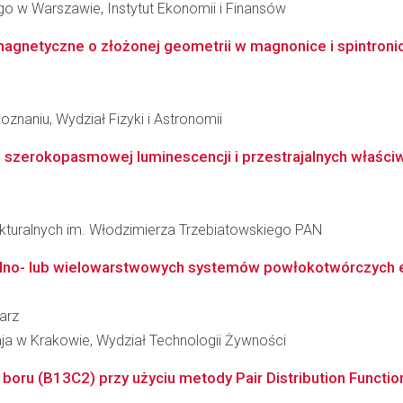
 w Warszawie, Instytut Ekonomii i Finansów
agnetyczne o złożonej geometrii w magnonice i spintroni
znaniu, Wydział Fizyki i Astronomii
zerokopasmowej luminescencji i przestrajalnych właściw
rukturalnych im. Włodzimierza Trzebiatowskiego PAN
o- lub wielowarstwowych systemów powłokotwórczych ekst
iarz
aja w Krakowie, Wydział Technologii Żywności
a boru (B13C2) przy użyciu metody Pair Distribution Functio