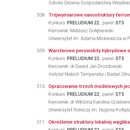
Szkoła Główna Gospodarstwa Wiejskiego
Trójwymiarowe nanostruktury ferrom
Konkurs:
PRELUDIUM 22
, panel:
ST3
Kierownik: Mateusz Gołębiewski
Uniwersytet im. Adama Mickiewicza w Po
Warstwowe perowskity hybrydowe o s
Konkurs:
PRELUDIUM 22
, panel:
ST5
Kierownik: dr Dawid Jan Drozdowski
Instytut Niskich Temperatur i Badań St
Opracowanie trzech modelowych jedn
Konkurs:
PRELUDIUM 22
, panel:
ST5
Kierownik: dr Wiktoria Karolina Grzebien
Uniwersytet Rolniczy im. Hugona Kołłąt
Określenie struktury lokalnej węglik
Konkurs:
PRELUDIUM 22
, panel:
ST5