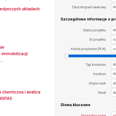
d
Tytuł/stopień naukowy
edynczych układach
Szczegółowe informacje o pro
d
Status projektu
ID projektu
nie
Kwota przyznana (PLN)
 immobilizacji
..
d
Typ konkursu
d
Konkurs
d
Grupa nauk
 chemiczna i analiza
d
Panel
 HSPA5
Słowa kluczowe
Słowa kluczowe