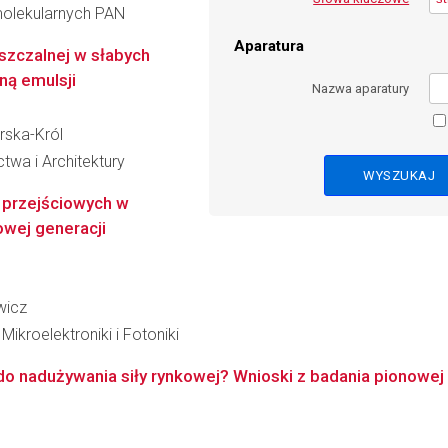
molekularnych PAN
Aparatura
uszczalnej w słabych
zną emulsji
Nazwa aparatury
rska-Król
twa i Architektury
 przejściowych w
owej generacji
wicz
kroelektroniki i Fotoniki
o nadużywania siły rynkowej? Wnioski z badania pionowej t