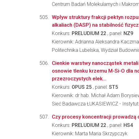
Centrum Badań Molekularnych i Makro
Wpływ struktury frakcji pektyn rozp
alkaliach (DASP) na stabilność fizyc
Konkurs:
PRELUDIUM 22
, panel:
NZ9
Kierownik: Adrianna Aleksandra Kaczma
Politechnika Lubelska, Wydział Budownic
Cienkie warstwy nanocząstek metali
osnowie tlenku krzemu M-Si-O dla n
przezroczystych elek...
Konkurs:
OPUS 25
, panel:
ST5
Kierownik: dr hab. Michał Adam Borysie
Sieć Badawcza ŁUKASIEWICZ - Instytut Mi
Czy procesy koncentracji prowadzą d
Konkurs:
PRELUDIUM 22
, panel:
HS4
Kierownik: Marta Maria Skrzypczyk