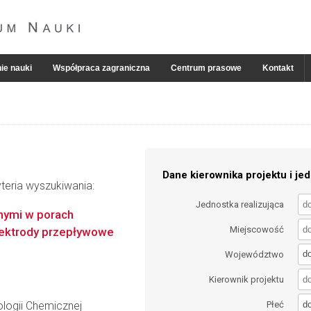
ie nauki
Współpraca zagraniczna
Centrum prasowe
Kontakt
Dane kierownika projektu i jed
teria wyszukiwania:
Jednostka realizująca
nymi w porach
Miejscowość
lektrody przepływowe
d
Województwo
Kierownik projektu
d
logii Chemicznej
Płeć