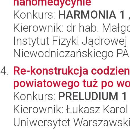
nanomedycynie
Konkurs:
HARMONIA 1
Kierownik: dr hab. Małg
Instytut Fizyki Jądrowej
Niewodniczańskiego P
Re-konstrukcja codzie
powiatowego tuż po woj
Konkurs:
PRELUDIUM 1
Kierownik: Łukasz Karo
Uniwersytet Warszawski, 