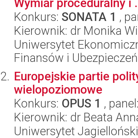
Wymiar proceduralny i .
Konkurs:
SONATA 1
, pa
Kierownik: dr Monika W
Uniwersytet Ekonomiczn
Finansów i Ubezpieczeń
Europejskie partie poli
wielopoziomowe
Konkurs:
OPUS 1
, panel
Kierownik: dr Beata An
Uniwersytet Jagiellońsk