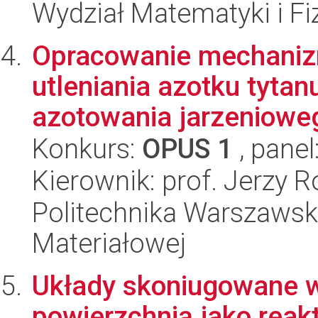
Wydział Matematyki i Fi
Opracowanie mechaniz
utleniania azotku tyt
azotowania jarzenioweg
Konkurs:
OPUS 1
, panel
Kierownik: prof. Jerzy R
Politechnika Warszawska
Materiałowej
Układy skoniugowane w
powierzchnią jako reak