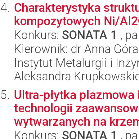
Charakterystyka strukt
kompozytowych Ni/Al
Konkurs:
SONATA 1
, pa
Kierownik: dr Anna Góra
Instytut Metalurgii i Inż
Aleksandra Krupkowski
Ultra-płytka plazmowa 
technologii zaawanso
wytwarzanych na krzem
Konkurs:
SONATA 1
, pa