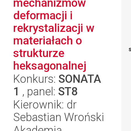
mechanizmów
deformacji i
rekrystalizacji w
materiałach o
strukturze
S
heksagonalnej
Konkurs:
SONATA
1
, panel:
ST8
Kierownik: dr
Sebastian Wroński
Akademia