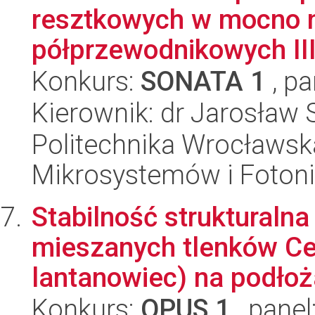
resztkowych w mocno 
półprzewodnikowych III 
Konkurs:
SONATA 1
, pa
Kierownik: dr Jarosław 
Politechnika Wrocławska
Mikrosystemów i Fotoni
Stabilność strukturaln
mieszanych tlenków Ce
lantanowiec) na podłoż
Konkurs:
OPUS 1
, panel