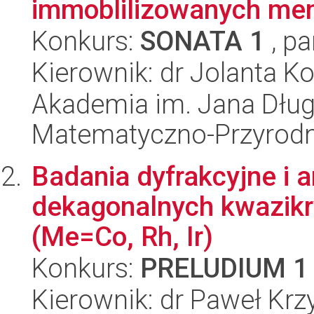
immoblilizowanych me
Konkurs:
SONATA 1
, pa
Kierownik: dr Jolanta K
Akademia im. Jana Dług
Matematyczno-Przyrodn
Badania dyfrakcyjne i a
dekagonalnych kwazikr
(Me=Co, Rh, Ir)
Konkurs:
PRELUDIUM 1
Kierownik: dr Paweł Krz