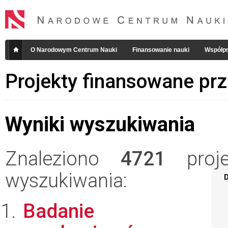
O Narodowym Centrum Nauki
Finansowanie nauki
Współpr
Projekty finansowane pr
Wyniki wyszukiwania
Znaleziono
4721
projek
wyszukiwania:
D
Badanie