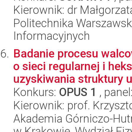
Kierownik: dr Małgorzat
Politechnika Warszawska
Informacyjnych
Badanie procesu walco
o sieci regularnej i he
uzyskiwania struktury ul
Konkurs:
OPUS 1
, panel
Kierownik: prof. Krzysz
Akademia Górniczo-Hutn
w Krakowie, Wydział Fiz