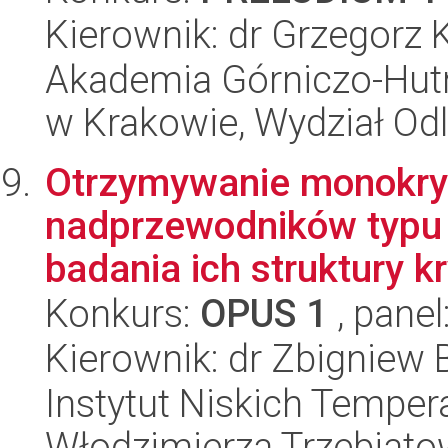
Kierownik: dr Grzegorz 
Akademia Górniczo-Hutn
w Krakowie, Wydział Od
Otrzymywanie monokry
nadprzewodników typu 
badania ich struktury kry
Konkurs:
OPUS 1
, panel
Kierownik: dr Zbigniew
Instytut Niskich Tempera
Włodzimierza Trzebiat