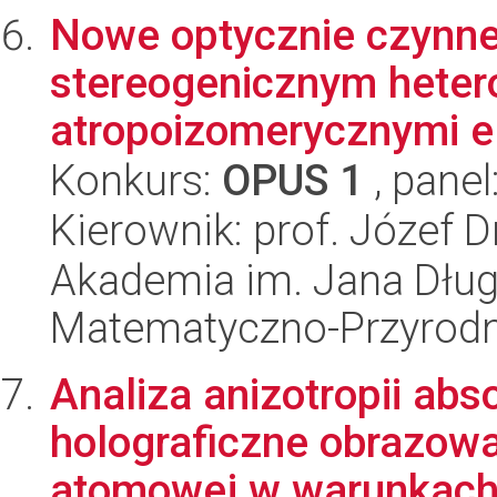
Nowe optycznie czynne
stereogenicznym hete
atropoizomerycznymi el
Konkurs:
OPUS 1
, panel
Kierownik: prof. Józef 
Akademia im. Jana Dług
Matematyczno-Przyrodn
Analiza anizotropii abs
holograficzne obrazowan
atomowej w warunkach l