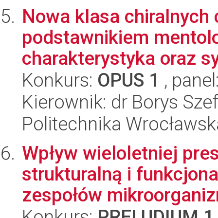
Nowa klasa chiralnych 
podstawnikiem mentolo
charakterystyka oraz s
Konkurs:
OPUS 1
, panel
Kierownik: dr Borys Sze
Politechnika Wrocławsk
Wpływ wieloletniej pres
strukturalną i funkcjon
zespołów mikroorganizm
Konkurs:
PRELUDIUM 1