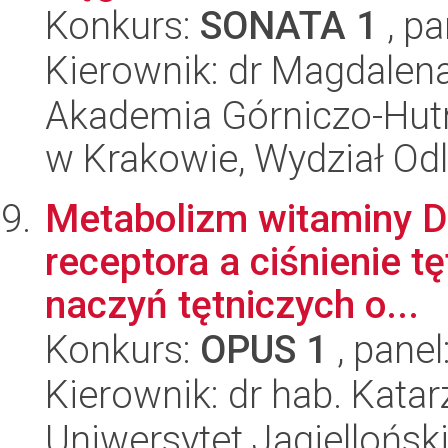
Konkurs:
SONATA 1
, pa
Kierownik: dr Magdalen
Akademia Górniczo-Hutn
w Krakowie, Wydział Od
Metabolizm witaminy D 
receptora a ciśnienie tę
naczyń tętniczych o...
Konkurs:
OPUS 1
, panel
Kierownik: dr hab. Kata
Uniwersytet Jagiellońsk