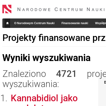
O Narodowym Centrum Nauki
Finansowanie nauki
Współpr
Projekty finansowane pr
Wyniki wyszukiwania
Znaleziono
4721
projek
wyszukiwania:
D
Kannabidiol jako