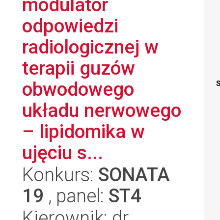
modulator
odpowiedzi
radiologicznej w
terapii guzów
obwodowego
S
układu nerwowego
– lipidomika w
ujęciu s...
Konkurs:
SONATA
19
, panel:
ST4
Kierownik: dr