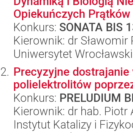
Dynamiką i Biologią Ni
Opiekuńczych Prątków 
Konkurs:
SONATA BIS 1
Kierownik: dr Sławomir 
Uniwersytet Wrocławski
Precyzyjne dostrajani
polielektrolitów poprz
Konkurs:
PRELUDIUM BI
Kierownik: dr hab. Piotr
Instytut Katalizy i Fizy