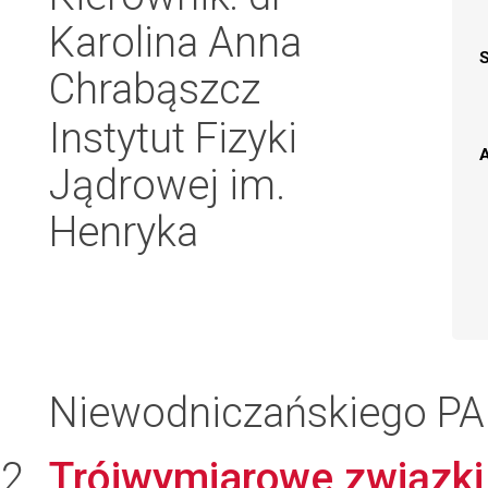
Karolina Anna
Chrabąszcz
Instytut Fizyki
A
Jądrowej im.
Henryka
Niewodniczańskiego P
Trójwymiarowe związki 