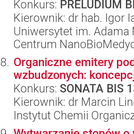
Konkurs:
PRELUDIUM BI
Kierownik: dr hab. Igor 
Uniwersytet im. Adama 
Centrum NanoBioMedy
Organiczne emitery pod
wzbudzonych: koncepc
Konkurs:
SONATA BIS 1
Kierownik: dr Marcin Li
Instytut Chemii Organi
Wytwarzanie stopów o w