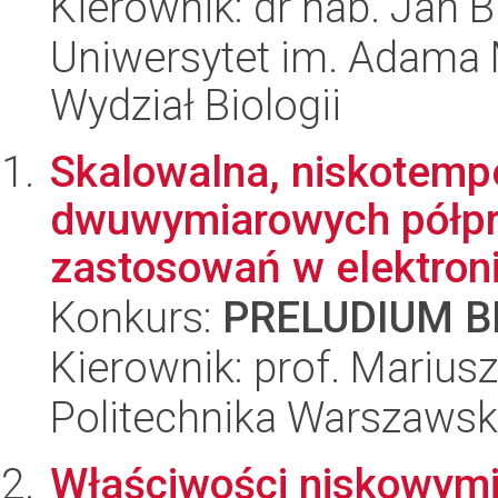
Kierownik: dr hab. Jan 
Uniwersytet im. Adama 
Wydział Biologii
Skalowalna, niskotemp
dwuwymiarowych półp
zastosowań w elektron
Konkurs:
PRELUDIUM BI
Kierownik: prof. Marius
Politechnika Warszawska
Właściwości niskowym