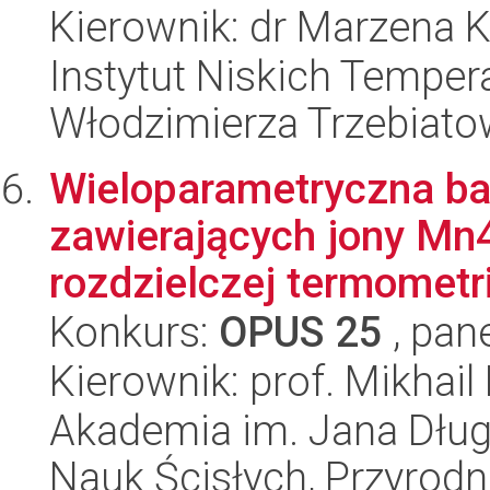
Kierownik: dr Marzena 
Instytut Niskich Tempera
Włodzimierza Trzebiat
Wieloparametryczna ba
zawierających jony Mn
rozdzielczej termometri
Konkurs:
OPUS 25
, pan
Kierownik: prof. Mikhail 
Akademia im. Jana Dług
Nauk Ścisłych, Przyrodn