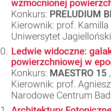
wzmocnionej powierzch
Konkurs:
PRELUDIUM BI
Kierownik: prof. Kamill
Uniwersytet Jagiellońsk
Ledwie widoczne: galakt
powierzchniowej w ep
Konkurs:
MAESTRO 15
,
Kierownik: prof. Agniesz
Narodowe Centrum Bad
Architektury Fotoniczn