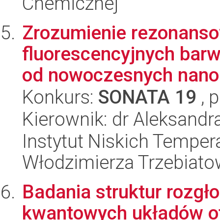
Chemicznej
Zrozumienie rezonansow
fluorescencyjnych bar
od nowoczesnych nano
Konkurs:
SONATA 19
, 
Kierownik: dr Aleksandr
Instytut Niskich Tempera
Włodzimierza Trzebiat
Badania struktur rozg
kwantowych układów o