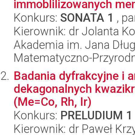
immoblilizowanych me
Konkurs:
SONATA 1
, pa
Kierownik: dr Jolanta K
Akademia im. Jana Dług
Matematyczno-Przyrodn
Badania dyfrakcyjne i a
dekagonalnych kwazikr
(Me=Co, Rh, Ir)
Konkurs:
PRELUDIUM 1
Kierownik: dr Paweł Krz