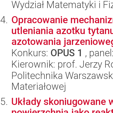
Wydział Matematyki i Fi
Opracowanie mechaniz
utleniania azotku tyt
azotowania jarzenioweg
Konkurs:
OPUS 1
, panel
Kierownik: prof. Jerzy R
Politechnika Warszawska
Materiałowej
Układy skoniugowane w
powierzchnią jako reak