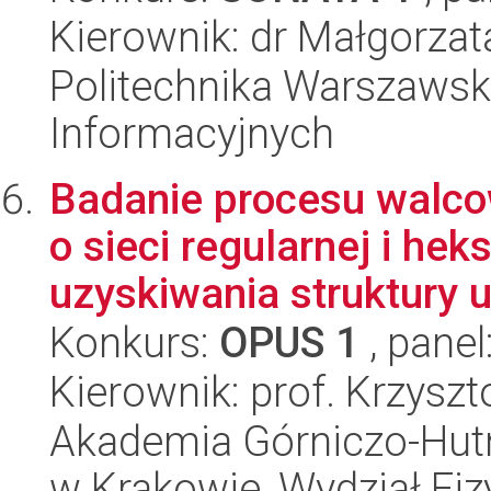
Kierownik: dr Małgorzat
Politechnika Warszawska
Informacyjnych
Badanie procesu walco
o sieci regularnej i he
uzyskiwania struktury ul
Konkurs:
OPUS 1
, panel
Kierownik: prof. Krzysz
Akademia Górniczo-Hutn
w Krakowie, Wydział Fiz