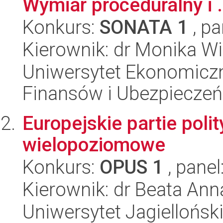
Wymiar proceduralny i .
Konkurs:
SONATA 1
, pa
Kierownik: dr Monika W
Uniwersytet Ekonomiczn
Finansów i Ubezpieczeń
Europejskie partie poli
wielopoziomowe
Konkurs:
OPUS 1
, panel
Kierownik: dr Beata An
Uniwersytet Jagiellońsk