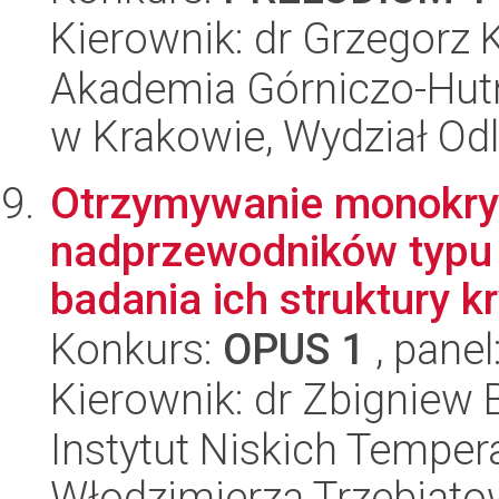
Kierownik: dr Grzegorz 
Akademia Górniczo-Hutn
w Krakowie, Wydział Od
Otrzymywanie monokry
nadprzewodników typu 
badania ich struktury kry
Konkurs:
OPUS 1
, panel
Kierownik: dr Zbigniew
Instytut Niskich Tempera
Włodzimierza Trzebiat