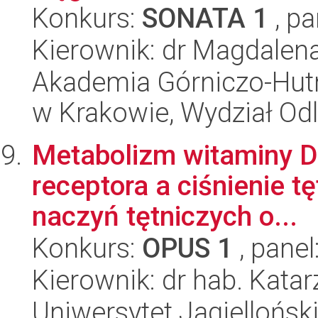
Konkurs:
SONATA 1
, pa
Kierownik: dr Magdalen
Akademia Górniczo-Hutn
w Krakowie, Wydział Od
Metabolizm witaminy D 
receptora a ciśnienie tę
naczyń tętniczych o...
Konkurs:
OPUS 1
, panel
Kierownik: dr hab. Kata
Uniwersytet Jagiellońsk