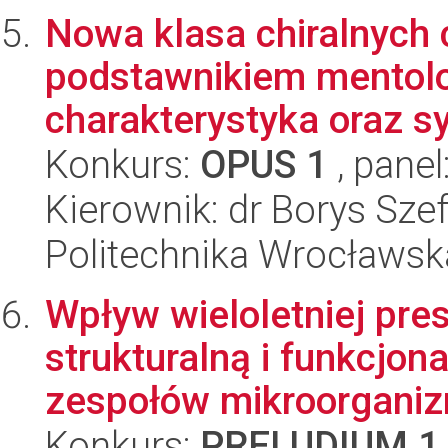
Nowa klasa chiralnych 
podstawnikiem mentolo
charakterystyka oraz s
Konkurs:
OPUS 1
, panel
Kierownik: dr Borys Sze
Politechnika Wrocławsk
Wpływ wieloletniej pres
strukturalną i funkcjon
zespołów mikroorganizm
Konkurs:
PRELUDIUM 1