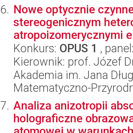
Nowe optycznie czynne
stereogenicznym hete
atropoizomerycznymi el
Konkurs:
OPUS 1
, panel
Kierownik: prof. Józef 
Akademia im. Jana Dług
Matematyczno-Przyrodn
Analiza anizotropii abs
holograficzne obrazowan
atomowej w warunkach l