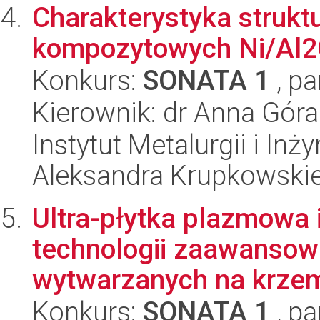
Charakterystyka strukt
kompozytowych Ni/Al
Konkurs:
SONATA 1
, pa
Kierownik: dr Anna Góra
Instytut Metalurgii i Inż
Aleksandra Krupkowski
Ultra-płytka plazmowa 
technologii zaawanso
wytwarzanych na krzem
Konkurs:
SONATA 1
, pa