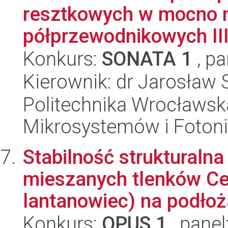
resztkowych w mocno 
półprzewodnikowych III 
Konkurs:
SONATA 1
, pa
Kierownik: dr Jarosław 
Politechnika Wrocławska
Mikrosystemów i Fotoni
Stabilność strukturaln
mieszanych tlenków Ce
lantanowiec) na podłoż
Konkurs:
OPUS 1
, panel