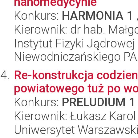
nanomedycynie
Konkurs:
HARMONIA 1
Kierownik: dr hab. Małg
Instytut Fizyki Jądrowej
Niewodniczańskiego P
Re-konstrukcja codzie
powiatowego tuż po woj
Konkurs:
PRELUDIUM 1
Kierownik: Łukasz Karo
Uniwersytet Warszawski, 