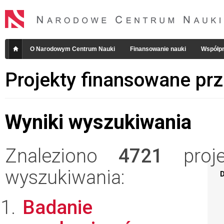
O Narodowym Centrum Nauki
Finansowanie nauki
Współpr
Projekty finansowane pr
Wyniki wyszukiwania
Znaleziono
4721
projek
wyszukiwania:
D
Badanie