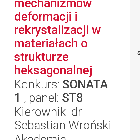
mechanizmów
deformacji i
rekrystalizacji w
materiałach o
strukturze
S
heksagonalnej
Konkurs:
SONATA
1
, panel:
ST8
Kierownik: dr
Sebastian Wroński
Akademia