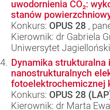
uwodornienia CO₂: wyko
stanów powierzchniowyc
Konkurs:
OPUS 28
, pan
Kierownik: dr Gabriela 
Uniwersytet Jagiellońsk
Dynamika strukturalna 
nanostrukturalnych ele
fotoelektrochemicznej k
Konkurs:
OPUS 28 (LAP
Kierownik: dr Marta E