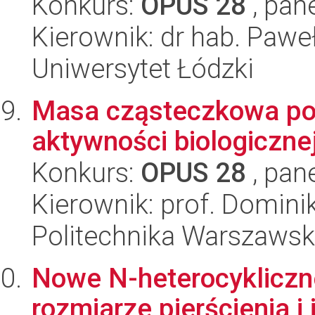
Konkurs:
OPUS 28
, pan
Kierownik: dr hab. Paw
Uniwersytet Łódzki
Masa cząsteczkowa pol
aktywności biologiczne
Konkurs:
OPUS 28
, pan
Kierownik: prof. Domini
Politechnika Warszaws
Nowe N-heterocykliczn
rozmiarze pierścienia i