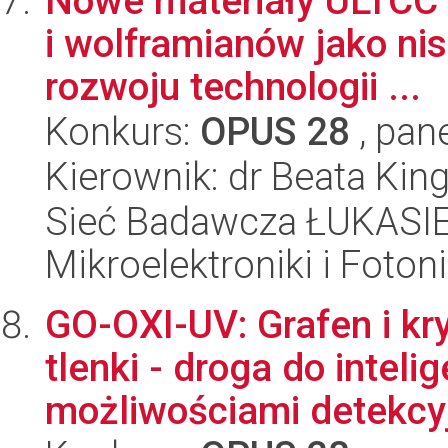
Nowe materiały ULTCC 
i wolframianów jako ni
rozwoju technologii ...
Konkurs:
OPUS 28
, pan
Kierownik: dr Beata Kin
Sieć Badawcza ŁUKASIEW
Mikroelektroniki i Fotoni
GO-OXI-UV: Grafen i kr
tlenki - droga do intel
możliwościami detekcyj