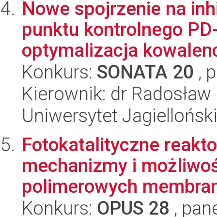
Nowe spojrzenie na in
punktu kontrolnego PD-
optymalizacja kowalenc
Konkurs:
SONATA 20
, 
Kierownik: dr Radosław 
Uniwersytet Jagiellońsk
Fotokatalityczne reakt
mechanizmy i możliwośc
polimerowych membran 
Konkurs:
OPUS 28
, pan