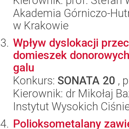
Kierownik: prof. Stefan
Akademia Górniczo-Hutn
w Krakowie
Wpływ dyslokacji prze
domieszek donorowych 
galu
Konkurs:
SONATA 20
, 
Kierownik: dr Mikołaj Ba
Instytut Wysokich Ciśni
Polioksometalany zawi