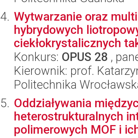
Wytwarzanie oraz mult
hybrydowych liotropowy
ciekłokrystalicznych tak
Konkurs:
OPUS 28
, pan
Kierownik: prof. Katar
Politechnika Wrocławsk
Oddziaływania między
heterostrukturalnych i
polimerowych MOF i ich 