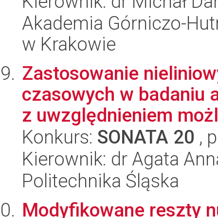
Kierownik: dr Michał Da
Akademia Górniczo-Hutn
w Krakowie
Zastosowanie nielinio
czasowych w badaniu 
z uwzględnieniem możli
Konkurs:
SONATA 20
, 
Kierownik: dr Agata An
Politechnika Śląska
Modyfikowane reszty n