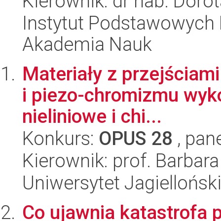
Kierownik: dr hab. Doro
Instytut Podstawowych 
Akademia Nauk
Materiały z przejściam
i piezo-chromizmu wyko
nieliniowe i chi...
Konkurs:
OPUS 28
, pan
Kierownik: prof. Barbara
Uniwersytet Jagiellońsk
Co ujawnia katastrofa 