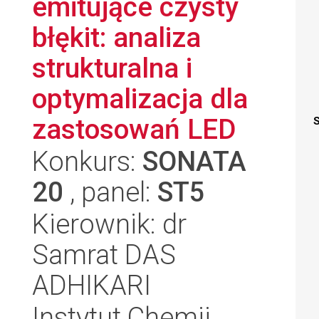
emitujące czysty
błękit: analiza
strukturalna i
optymalizacja dla
zastosowań LED
S
Konkurs:
SONATA
20
, panel:
ST5
Kierownik: dr
Samrat DAS
ADHIKARI
Instytut Chemii