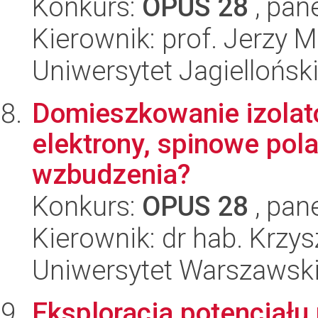
Konkurs:
OPUS 28
, pan
Kierownik: prof. Jerzy
Uniwersytet Jagiellońsk
Domieszkowanie izola
elektrony, spinowe po
wzbudzenia?
Konkurs:
OPUS 28
, pan
Kierownik: dr hab. Krzys
Uniwersytet Warszawsk
Eksploracja potencjału 