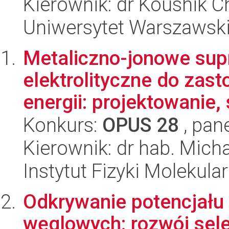
Kierownik: dr Koushik C
Uniwersytet Warszawsk
Metaliczno-jonowe su
elektrolityczne do za
energii: projektowanie, 
Konkurs:
OPUS 28
, pan
Kierownik: dr hab. Micha
Instytut Fizyki Molekula
Odkrywanie potencjału
węglowych: rozwój sele