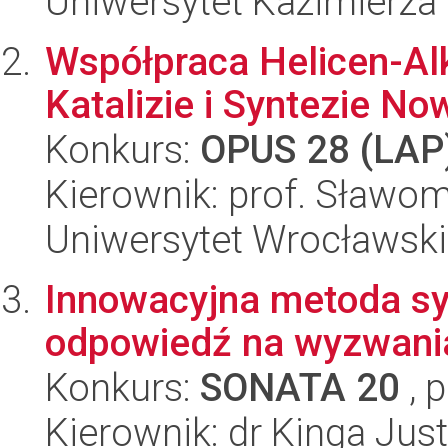
Uniwersytet Kazimierza
Współpraca Helicen-Al
Katalizie i Syntezie N
Konkurs:
OPUS 28 (LAP
Kierownik: prof. Sławom
Uniwersytet Wrocławski
Innowacyjna metoda syn
odpowiedź na wyzwani
Konkurs:
SONATA 20
, 
Kierownik: dr Kinga Ju