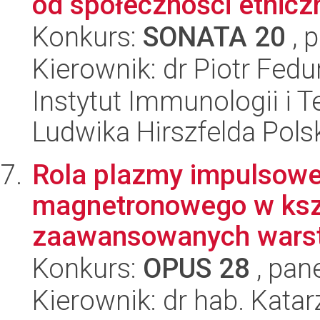
od społeczności etnicz
Konkurs:
SONATA 20
, 
Kierownik: dr Piotr Fedu
Instytut Immunologii i T
Ludwika Hirszfelda Pols
Rola plazmy impulsowe
magnetronowego w kszt
zaawansowanych warstw
Konkurs:
OPUS 28
, pan
Kierownik: dr hab. Kat