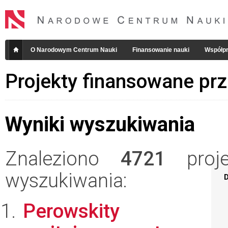
O Narodowym Centrum Nauki
Finansowanie nauki
Współpr
Projekty finansowane pr
Wyniki wyszukiwania
Znaleziono
4721
projek
wyszukiwania:
D
Perowskity