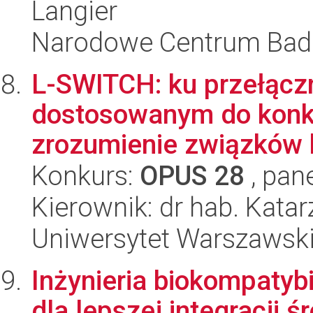
Langier
Narodowe Centrum Bad
L-SWITCH: ku przełąc
dostosowanym do konk
zrozumienie związków 
Konkurs:
OPUS 28
, pan
Kierownik: dr hab. Kata
Uniwersytet Warszawsk
Inżynieria biokompatyb
dla lepszej integracji