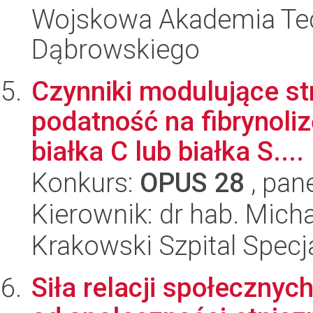
Wojskowa Akademia Tec
Dąbrowskiego
Czynniki modulujące stru
podatność na fibrynoli
białka C lub białka S....
Konkurs:
OPUS 28
, pan
Kierownik: dr hab. Mic
Krakowski Szpital Specja
Siła relacji społeczny