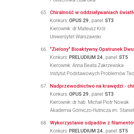
Chiralność w oddziaływaniach światł
Konkurs:
OPUS 29
, panel:
ST3
Kierownik: dr Mateusz Król
Uniwersytet Warszawski
"Zielony" Bioaktywny Opatrunek Dw
Konkurs:
PRELUDIUM 24
, panel:
ST5
Kierownik: Anna Beata Zakrzewska
Instytut Podstawowych Problemów Tec
Nadprzewodnictwo na krawędzi - ch
Konkurs:
OPUS 29
, panel:
ST3
Kierownik: dr hab. Michał Piotr Nowak
Akademia Górniczo-Hutnicza im. Stanis
Wykorzystanie odpadów z filamentów
Konkurs:
PRELUDIUM 24
, panel:
ST5