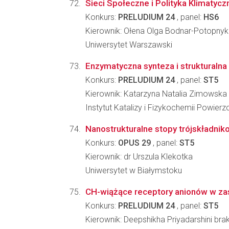
Sieci Społeczne i Polityka Klimatyc
Konkurs:
PRELUDIUM 24
, panel:
HS6
Kierownik: Ołena Olga Bodnar-Potopnyk
Uniwersytet Warszawski
Enzymatyczna synteza i strukturalna
Konkurs:
PRELUDIUM 24
, panel:
ST5
Kierownik: Katarzyna Natalia Zimowska
Instytut Katalizy i Fizykochemii Powier
Nanostrukturalne stopy trójskładnik
Konkurs:
OPUS 29
, panel:
ST5
Kierownik: dr Urszula Klekotka
Uniwersytet w Białymstoku
CH-wiążące receptory anionów w zas
Konkurs:
PRELUDIUM 24
, panel:
ST5
Kierownik: Deepshikha Priyadarshini bra