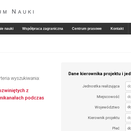
ie nauki
Współpraca zagraniczna
Centrum prasowe
Kontakt
Dane kierownika projektu i jed
teria wyszukiwania:
Jednostka realizująca
ozwiniętych z
Miejscowość
inikanałach podczas
d
Województwo
Kierownik projektu
d
Płeć