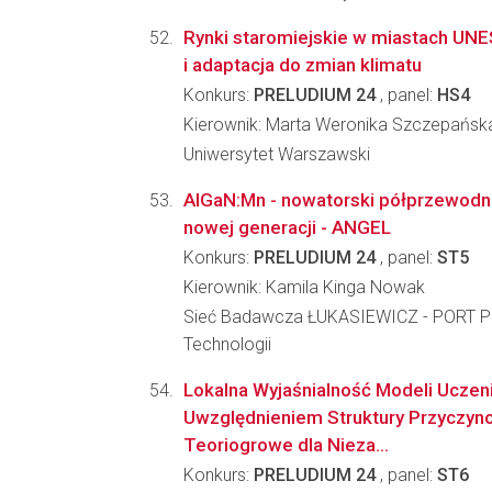
Rynki staromiejskie w miastach UN
i adaptacja do zmian klimatu
Konkurs:
PRELUDIUM 24
, panel:
HS4
Kierownik: Marta Weronika Szczepańsk
Uniwersytet Warszawski
AlGaN:Mn - nowatorski półprzewodnik 
nowej generacji - ANGEL
Konkurs:
PRELUDIUM 24
, panel:
ST5
Kierownik: Kamila Kinga Nowak
Sieć Badawcza ŁUKASIEWICZ - PORT Po
Technologii
Lokalna Wyjaśnialność Modeli Ucze
Uwzględnieniem Struktury Przyczyn
Teoriogrowe dla Nieza...
Konkurs:
PRELUDIUM 24
, panel:
ST6