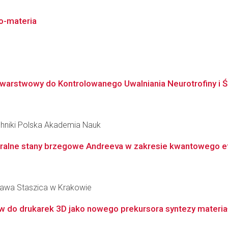
o-materia
uwarstwowy do Kontrolowanego Uwalniania Neurotrofiny i
hniki Polska Akademia Nauk
iralne stany brzegowe Andreeva w zakresie kwantowego ef
ława Staszica w Krakowie
 do drukarek 3D jako nowego prekursora syntezy materiałó