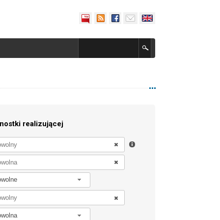
nostki realizującej
owolne
owolna