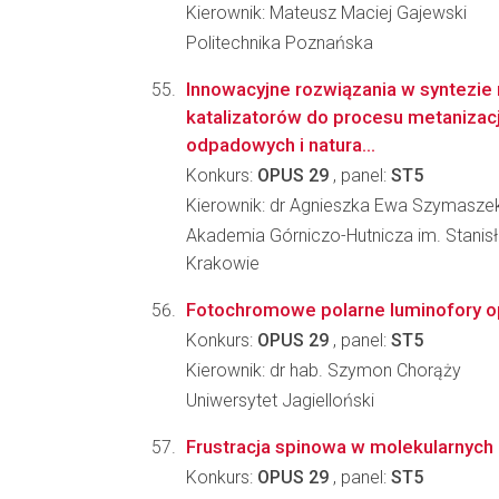
Kierownik: Mateusz Maciej Gajewski
Politechnika Poznańska
Innowacyjne rozwiązania w syntezie 
katalizatorów do procesu metanizac
odpadowych i natura...
Konkurs:
OPUS 29
, panel:
ST5
Kierownik: dr Agnieszka Ewa Szymasz
Akademia Górniczo-Hutnicza im. Stanis
Krakowie
Fotochromowe polarne luminofory opa
Konkurs:
OPUS 29
, panel:
ST5
Kierownik: dr hab. Szymon Chorąży
Uniwersytet Jagielloński
Frustracja spinowa w molekularnyc
Konkurs:
OPUS 29
, panel:
ST5