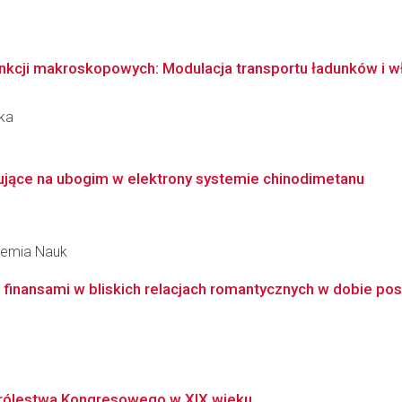
nkcji makroskopowych: Modulacja transportu ładunków i w
ka
zujące na ubogim w elektrony systemie chinodimetanu
ademia Nauk
 finansami w bliskich relacjach romantycznych w dobie postę
 Królestwa Kongresowego w XIX wieku