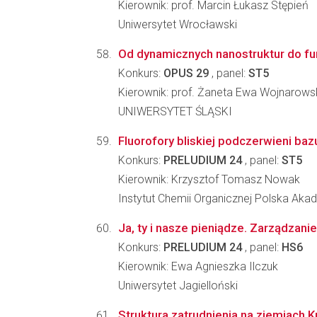
Kierownik: prof. Marcin Łukasz Stępień
Uniwersytet Wrocławski
Od dynamicznych nanostruktur do fu
Konkurs:
OPUS 29
, panel:
ST5
Kierownik: prof. Żaneta Ewa Wojnarows
UNIWERSYTET ŚLĄSKI
Fluorofory bliskiej podczerwieni ba
Konkurs:
PRELUDIUM 24
, panel:
ST5
Kierownik: Krzysztof Tomasz Nowak
Instytut Chemii Organicznej Polska Ak
Ja, ty i nasze pieniądze. Zarządzanie
Konkurs:
PRELUDIUM 24
, panel:
HS6
Kierownik: Ewa Agnieszka Ilczuk
Uniwersytet Jagielloński
Struktura zatrudnienia na ziemiach