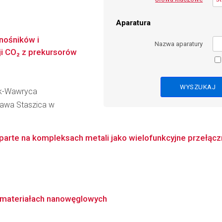
Aparatura
nośników i
Nazwa aparatury
ji CO₂ z prekursorów
ek-Wawryca
ława Staszica w
rte na kompleksach metali jako wielofunkcyjne przełączni
h materiałach nanowęglowych