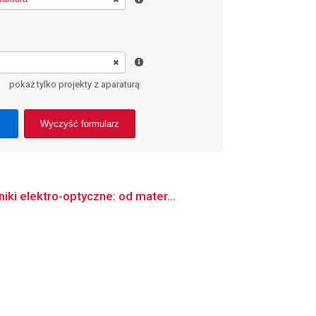
pokaż tylko projekty z aparaturą
Wyczyść formularz
ki elektro-optyczne: od mater...