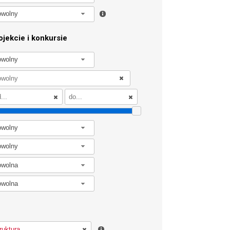
owolny
jekcie i konkursie
owolny
owolny
owolny
owolna
owolna