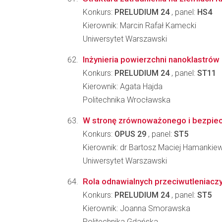
Konkurs:
PRELUDIUM 24
, panel:
HS4
Kierownik: Marcin Rafał Kamecki
Uniwersytet Warszawski
Inżynieria powierzchni nanoklastrów
Konkurs:
PRELUDIUM 24
, panel:
ST11
Kierownik: Agata Hajda
Politechnika Wrocławska
W stronę zrównoważonego i bezpiecz
Konkurs:
OPUS 29
, panel:
ST5
Kierownik: dr Bartosz Maciej Hamankie
Uniwersytet Warszawski
Rola odnawialnych przeciwutleniaczy
Konkurs:
PRELUDIUM 24
, panel:
ST5
Kierownik: Joanna Smorawska
Politechnika Gdańska