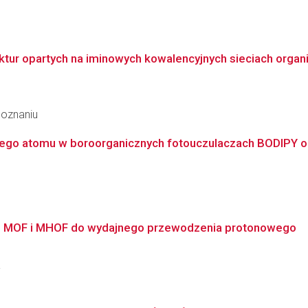
ktur opartych na iminowych kowalencyjnych sieciach organ
Poznaniu
iego atomu w boroorganicznych fotouczulaczach BODIPY o a
e MOF i MHOF do wydajnego przewodzenia protonowego
a