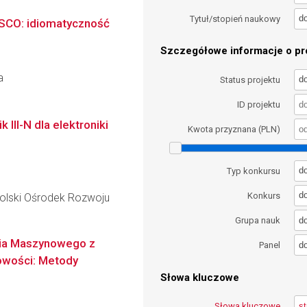
d
Tytuł/stopień naukowy
ESCO: idiomatyczność
Szczegółowe informacje o pro
a
d
Status projektu
ID projektu
III-N dla elektroniki
Kwota przyznana (PLN)
d
Typ konkursu
d
Konkurs
lski Ośrodek Rozwoju
d
Grupa nauk
nia Maszynowego z
d
Panel
owości: Metody
Słowa kluczowe
Słowa kluczowe