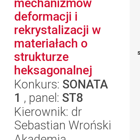
mechanizmów
deformacji i
rekrystalizacji w
materiałach o
strukturze
S
heksagonalnej
Konkurs:
SONATA
1
, panel:
ST8
Kierownik: dr
Sebastian Wroński
Akademia