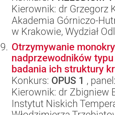
Kierownik: dr Grzegorz 
Akademia Górniczo-Hutn
w Krakowie, Wydział Od
Otrzymywanie monokry
nadprzewodników typu 
badania ich struktury kry
Konkurs:
OPUS 1
, panel
Kierownik: dr Zbigniew
Instytut Niskich Tempera
Włodzimierza Trzebiat