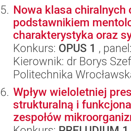
Nowa klasa chiralnych 
podstawnikiem mentolo
charakterystyka oraz s
Konkurs:
OPUS 1
, panel
Kierownik: dr Borys Sze
Politechnika Wrocławsk
Wpływ wieloletniej pres
strukturalną i funkcjon
zespołów mikroorganizm
Konkurs:
PRELUDIUM 1