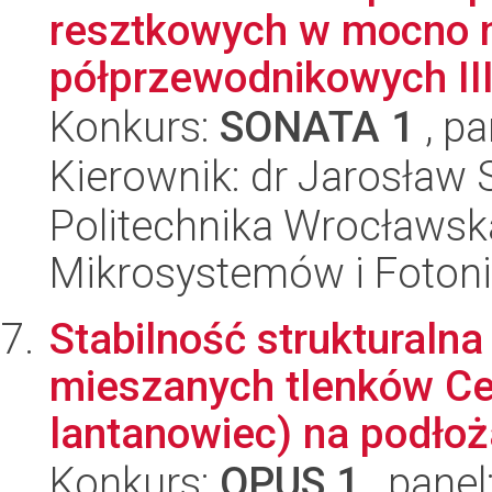
resztkowych w mocno 
półprzewodnikowych III 
Konkurs:
SONATA 1
, pa
Kierownik: dr Jarosław 
Politechnika Wrocławska
Mikrosystemów i Fotoni
Stabilność strukturaln
mieszanych tlenków Ce
lantanowiec) na podłoż
Konkurs:
OPUS 1
, panel