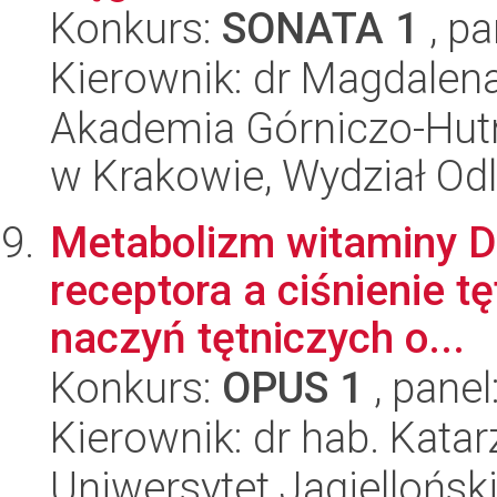
Konkurs:
SONATA 1
, pa
Kierownik: dr Magdalen
Akademia Górniczo-Hutn
w Krakowie, Wydział Od
Metabolizm witaminy D 
receptora a ciśnienie tę
naczyń tętniczych o...
Konkurs:
OPUS 1
, panel
Kierownik: dr hab. Kata
Uniwersytet Jagiellońsk