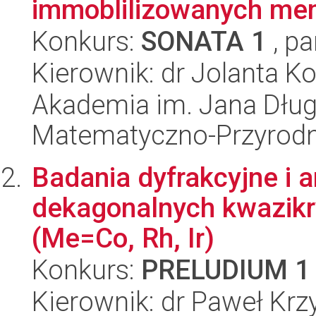
immoblilizowanych me
Konkurs:
SONATA 1
, pa
Kierownik: dr Jolanta K
Akademia im. Jana Dług
Matematyczno-Przyrodn
Badania dyfrakcyjne i a
dekagonalnych kwazikr
(Me=Co, Rh, Ir)
Konkurs:
PRELUDIUM 1
Kierownik: dr Paweł Krz