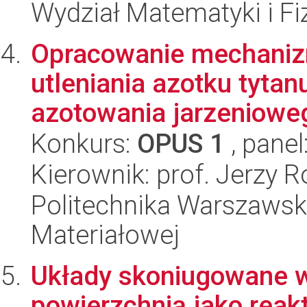
Wydział Matematyki i Fi
Opracowanie mechaniz
utleniania azotku tyt
azotowania jarzenioweg
Konkurs:
OPUS 1
, panel
Kierownik: prof. Jerzy R
Politechnika Warszawska
Materiałowej
Układy skoniugowane w
powierzchnią jako reak