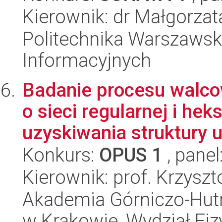
Kierownik: dr Małgorzat
Politechnika Warszawska
Informacyjnych
Badanie procesu walco
o sieci regularnej i he
uzyskiwania struktury ul
Konkurs:
OPUS 1
, panel
Kierownik: prof. Krzysz
Akademia Górniczo-Hutn
w Krakowie, Wydział Fiz