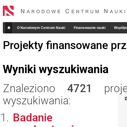
O Narodowym Centrum Nauki
Finansowanie nauki
Współpr
Projekty finansowane pr
Wyniki wyszukiwania
Znaleziono
4721
projek
wyszukiwania:
D
Badanie