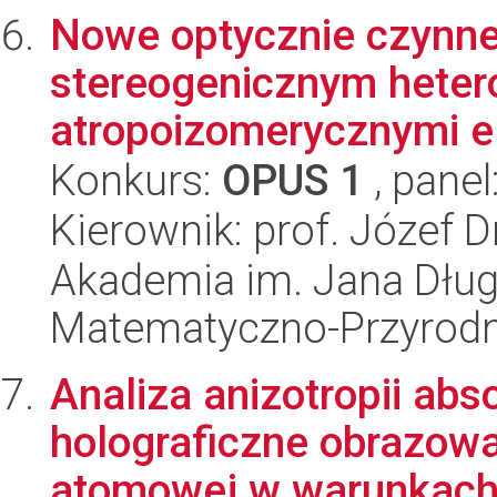
Nowe optycznie czynne
stereogenicznym hete
atropoizomerycznymi el
Konkurs:
OPUS 1
, panel
Kierownik: prof. Józef 
Akademia im. Jana Dług
Matematyczno-Przyrodn
Analiza anizotropii abs
holograficzne obrazowan
atomowej w warunkach l