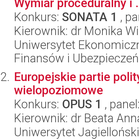
Wymiar proceduralny i .
Konkurs:
SONATA 1
, pa
Kierownik: dr Monika W
Uniwersytet Ekonomiczn
Finansów i Ubezpieczeń
Europejskie partie poli
wielopoziomowe
Konkurs:
OPUS 1
, panel
Kierownik: dr Beata An
Uniwersytet Jagiellońsk