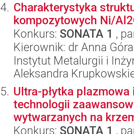
Charakterystyka strukt
kompozytowych Ni/Al
Konkurs:
SONATA 1
, pa
Kierownik: dr Anna Góra
Instytut Metalurgii i Inż
Aleksandra Krupkowski
Ultra-płytka plazmowa 
technologii zaawanso
wytwarzanych na krzem
Konkurs:
SONATA 1
, pa