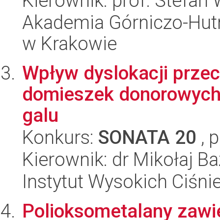
Kierownik: prof. Stefan
Akademia Górniczo-Hutn
w Krakowie
Wpływ dyslokacji prze
domieszek donorowych 
galu
Konkurs:
SONATA 20
, 
Kierownik: dr Mikołaj Ba
Instytut Wysokich Ciśni
Polioksometalany zawi