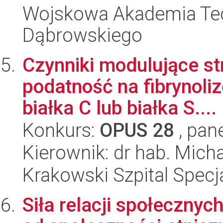
Wojskowa Akademia Tec
Dąbrowskiego
Czynniki modulujące stru
podatność na fibrynoli
białka C lub białka S....
Konkurs:
OPUS 28
, pan
Kierownik: dr hab. Mic
Krakowski Szpital Specja
Siła relacji społeczny