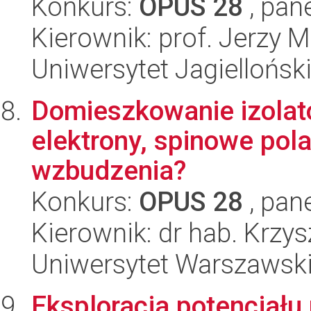
Konkurs:
OPUS 28
, pan
Kierownik: prof. Jerzy
Uniwersytet Jagiellońsk
Domieszkowanie izola
elektrony, spinowe po
wzbudzenia?
Konkurs:
OPUS 28
, pan
Kierownik: dr hab. Krzys
Uniwersytet Warszawsk
Eksploracja potencjału 