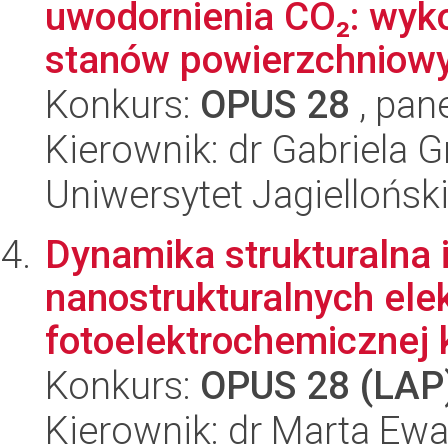
uwodornienia CO₂: wyko
stanów powierzchniowyc
Konkurs:
OPUS 28
, pan
Kierownik: dr Gabriela 
Uniwersytet Jagiellońsk
Dynamika strukturalna 
nanostrukturalnych ele
fotoelektrochemicznej k
Konkurs:
OPUS 28 (LAP
Kierownik: dr Marta E