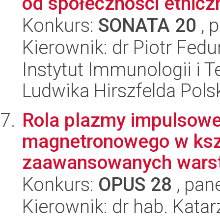
od społeczności etnicz
Konkurs:
SONATA 20
, 
Kierownik: dr Piotr Fedu
Instytut Immunologii i T
Ludwika Hirszfelda Pols
Rola plazmy impulsowe
magnetronowego w kszt
zaawansowanych warstw
Konkurs:
OPUS 28
, pan
Kierownik: dr hab. Kat