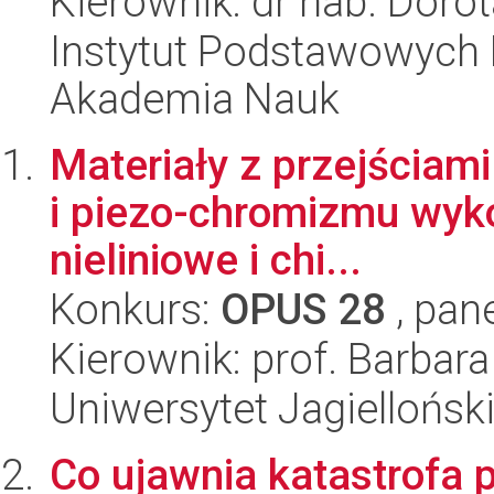
Kierownik: dr hab. Doro
Instytut Podstawowych 
Akademia Nauk
Materiały z przejściam
i piezo-chromizmu wyko
nieliniowe i chi...
Konkurs:
OPUS 28
, pan
Kierownik: prof. Barbara
Uniwersytet Jagiellońsk
Co ujawnia katastrofa 