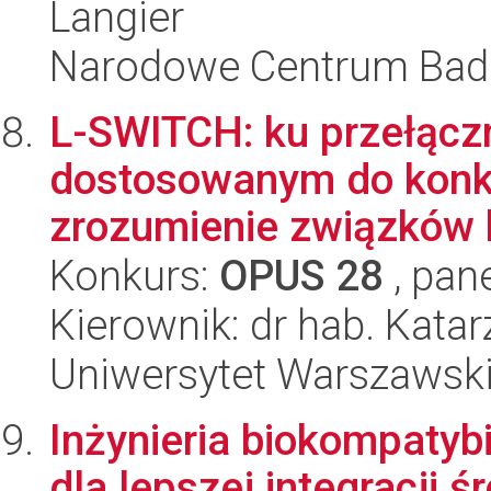
Langier
Narodowe Centrum Bad
L-SWITCH: ku przełąc
dostosowanym do konk
zrozumienie związków 
Konkurs:
OPUS 28
, pan
Kierownik: dr hab. Kata
Uniwersytet Warszawsk
Inżynieria biokompatyb
dla lepszej integracji