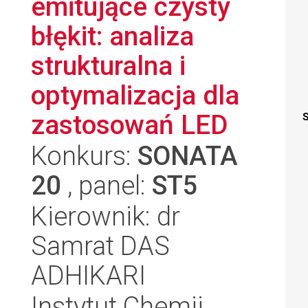
emitujące czysty
błękit: analiza
strukturalna i
optymalizacja dla
zastosowań LED
S
Konkurs:
SONATA
20
, panel:
ST5
Kierownik: dr
Samrat DAS
ADHIKARI
Instytut Chemii