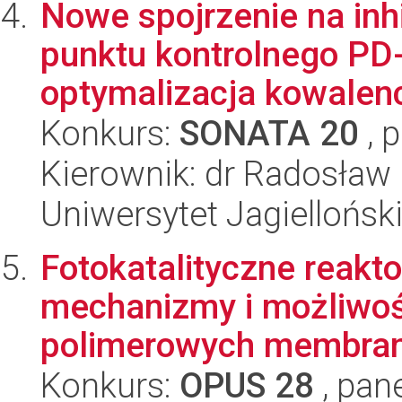
Nowe spojrzenie na in
punktu kontrolnego PD-
optymalizacja kowalenc
Konkurs:
SONATA 20
, 
Kierownik: dr Radosław 
Uniwersytet Jagiellońsk
Fotokatalityczne reakt
mechanizmy i możliwośc
polimerowych membran 
Konkurs:
OPUS 28
, pan