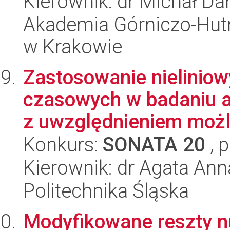
Kierownik: dr Michał Da
Akademia Górniczo-Hutn
w Krakowie
Zastosowanie nielinio
czasowych w badaniu 
z uwzględnieniem możli
Konkurs:
SONATA 20
, 
Kierownik: dr Agata An
Politechnika Śląska
Modyfikowane reszty n