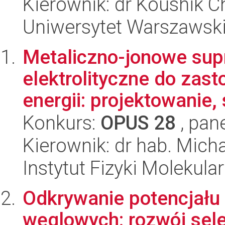
Kierownik: dr Koushik C
Uniwersytet Warszawsk
Metaliczno-jonowe su
elektrolityczne do za
energii: projektowanie, 
Konkurs:
OPUS 28
, pan
Kierownik: dr hab. Micha
Instytut Fizyki Molekula
Odkrywanie potencjału
węglowych: rozwój sele