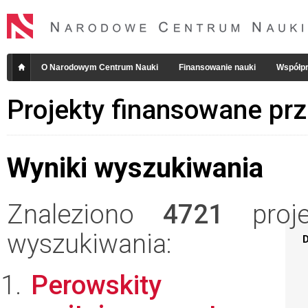
O Narodowym Centrum Nauki
Finansowanie nauki
Współpr
Projekty finansowane pr
Wyniki wyszukiwania
Znaleziono
4721
projek
wyszukiwania:
D
Perowskity