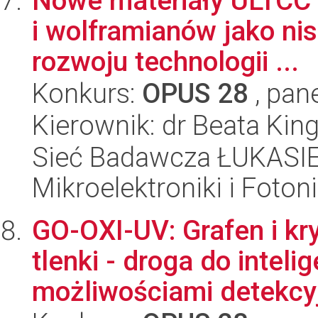
Nowe materiały ULTCC 
i wolframianów jako ni
rozwoju technologii ...
Konkurs:
OPUS 28
, pan
Kierownik: dr Beata Kin
Sieć Badawcza ŁUKASIEW
Mikroelektroniki i Fotoni
GO-OXI-UV: Grafen i kr
tlenki - droga do intel
możliwościami detekcyj