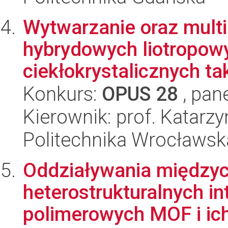
Wytwarzanie oraz mult
hybrydowych liotropowy
ciekłokrystalicznych tak
Konkurs:
OPUS 28
, pan
Kierownik: prof. Katar
Politechnika Wrocławsk
Oddziaływania między
heterostrukturalnych i
polimerowych MOF i ich 