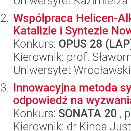
Uniwersytet Kazimierza
Współpraca Helicen-Al
Katalizie i Syntezie N
Konkurs:
OPUS 28 (LAP
Kierownik: prof. Sławom
Uniwersytet Wrocławski
Innowacyjna metoda syn
odpowiedź na wyzwani
Konkurs:
SONATA 20
, 
Kierownik: dr Kinga Ju