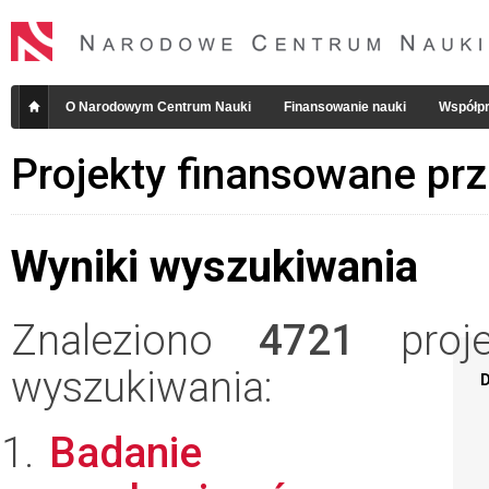
O Narodowym Centrum Nauki
Finansowanie nauki
Współpr
Projekty finansowane pr
Wyniki wyszukiwania
Znaleziono
4721
projek
wyszukiwania:
D
Badanie