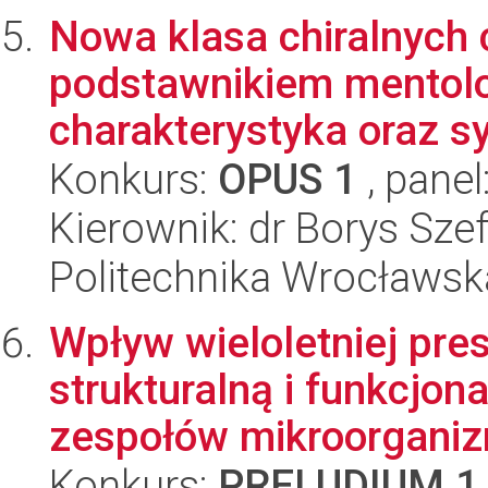
Nowa klasa chiralnych 
podstawnikiem mentolo
charakterystyka oraz s
Konkurs:
OPUS 1
, panel
Kierownik: dr Borys Sze
Politechnika Wrocławsk
Wpływ wieloletniej pres
strukturalną i funkcjon
zespołów mikroorganizm
Konkurs:
PRELUDIUM 1