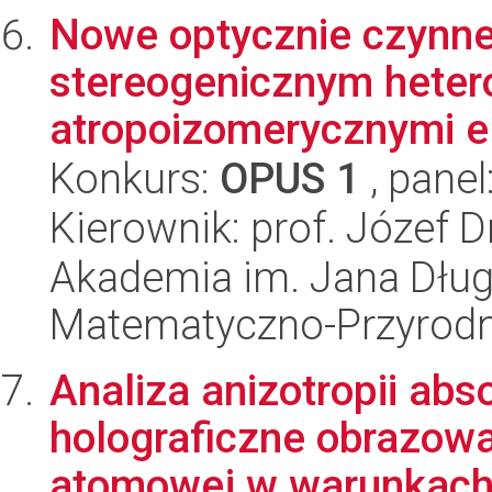
Nowe optycznie czynne
stereogenicznym hete
atropoizomerycznymi el
Konkurs:
OPUS 1
, panel
Kierownik: prof. Józef 
Akademia im. Jana Dług
Matematyczno-Przyrodn
Analiza anizotropii abs
holograficzne obrazowan
atomowej w warunkach l