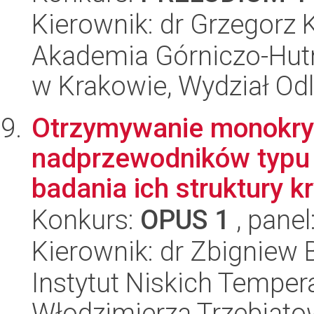
Kierownik: dr Grzegorz 
Akademia Górniczo-Hutn
w Krakowie, Wydział Od
Otrzymywanie monokry
nadprzewodników typu 
badania ich struktury kry
Konkurs:
OPUS 1
, panel
Kierownik: dr Zbigniew
Instytut Niskich Tempera
Włodzimierza Trzebiat