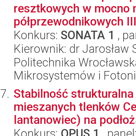
resztkowych w mocno 
półprzewodnikowych III 
Konkurs:
SONATA 1
, pa
Kierownik: dr Jarosław 
Politechnika Wrocławska
Mikrosystemów i Fotoni
Stabilność strukturaln
mieszanych tlenków Ce
lantanowiec) na podłoż
Konkurs:
OPUS 1
, panel