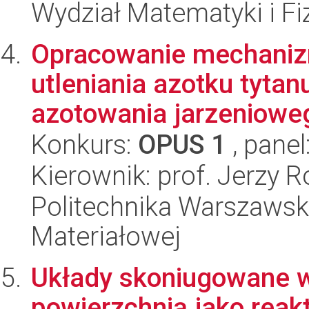
Wydział Matematyki i Fi
Opracowanie mechaniz
utleniania azotku tyt
azotowania jarzenioweg
Konkurs:
OPUS 1
, panel
Kierownik: prof. Jerzy R
Politechnika Warszawska
Materiałowej
Układy skoniugowane w
powierzchnią jako reak