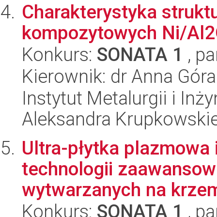
Charakterystyka strukt
kompozytowych Ni/Al
Konkurs:
SONATA 1
, pa
Kierownik: dr Anna Góra
Instytut Metalurgii i Inż
Aleksandra Krupkowski
Ultra-płytka plazmowa 
technologii zaawanso
wytwarzanych na krzem
Konkurs:
SONATA 1
, pa