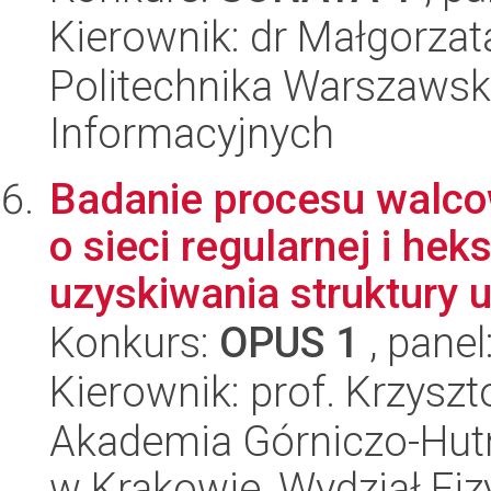
Kierownik: dr Małgorzat
Politechnika Warszawska
Informacyjnych
Badanie procesu walco
o sieci regularnej i he
uzyskiwania struktury ul
Konkurs:
OPUS 1
, panel
Kierownik: prof. Krzysz
Akademia Górniczo-Hutn
w Krakowie, Wydział Fiz