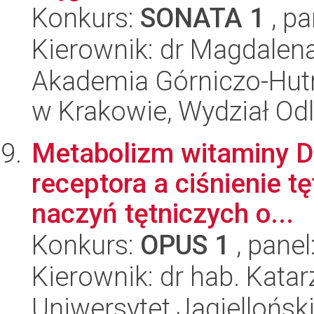
Konkurs:
SONATA 1
, pa
Kierownik: dr Magdalen
Akademia Górniczo-Hutn
w Krakowie, Wydział Od
Metabolizm witaminy D 
receptora a ciśnienie tę
naczyń tętniczych o...
Konkurs:
OPUS 1
, panel
Kierownik: dr hab. Kata
Uniwersytet Jagiellońsk