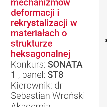
mechanizmów
deformacji i
rekrystalizacji w
materiałach o
strukturze
S
heksagonalnej
Konkurs:
SONATA
1
, panel:
ST8
Kierownik: dr
Sebastian Wroński
Akademia