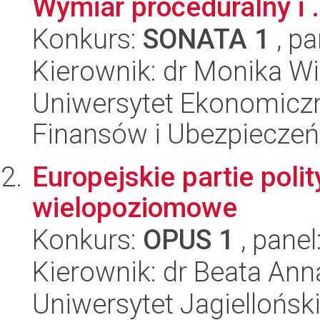
Wymiar proceduralny i .
Konkurs:
SONATA 1
, pa
Kierownik: dr Monika W
Uniwersytet Ekonomiczn
Finansów i Ubezpieczeń
Europejskie partie poli
wielopoziomowe
Konkurs:
OPUS 1
, panel
Kierownik: dr Beata An
Uniwersytet Jagiellońsk