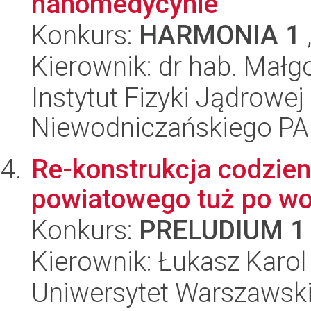
nanomedycynie
Konkurs:
HARMONIA 1
Kierownik: dr hab. Małg
Instytut Fizyki Jądrowej
Niewodniczańskiego P
Re-konstrukcja codzie
powiatowego tuż po woj
Konkurs:
PRELUDIUM 1
Kierownik: Łukasz Karo
Uniwersytet Warszawski, 