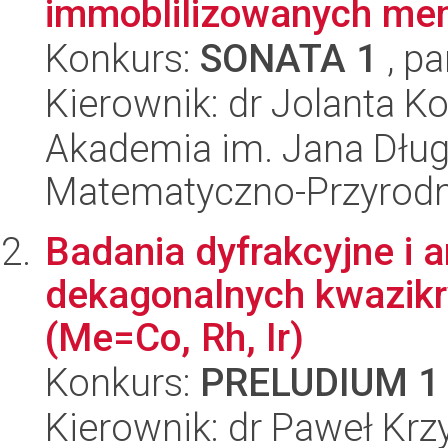
immoblilizowanych me
Konkurs:
SONATA 1
, pa
Kierownik: dr Jolanta K
Akademia im. Jana Dług
Matematyczno-Przyrodn
Badania dyfrakcyjne i a
dekagonalnych kwazikr
(Me=Co, Rh, Ir)
Konkurs:
PRELUDIUM 1
Kierownik: dr Paweł Krz