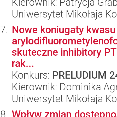
Kierownik: Patrycja Gr
Uniwersytet Mikołaja K
Nowe koniugaty kwasu
arylodifluorometylenof
skuteczne inhibitory 
rak...
Konkurs:
PRELUDIUM 2
Kierownik: Dominika Ag
Uniwersytet Mikołaja K
Wpływ zmian dostępnoś