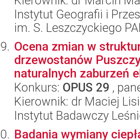
Kierownik: dr Marcin M
Instytut Geografii i Pr
im. S. Leszczyckiego P
Ocena zmian w struktur
drzewostanów Puszczy 
naturalnych zaburzeń e
Konkurs:
OPUS 29
, pan
Kierownik: dr Maciej Lis
Instytut Badawczy Leśn
Badania wymiany ciepła