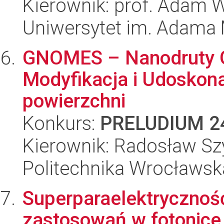
Kierownik: prof. Adam 
Uniwersytet im. Adama 
GNOMES – Nanodruty G
Modyfikacja i Udoskona
powierzchni
Konkurs:
PRELUDIUM 2
Kierownik: Radosław S
Politechnika Wrocławsk
Superparaelektryczność
zastosowań w fotonic