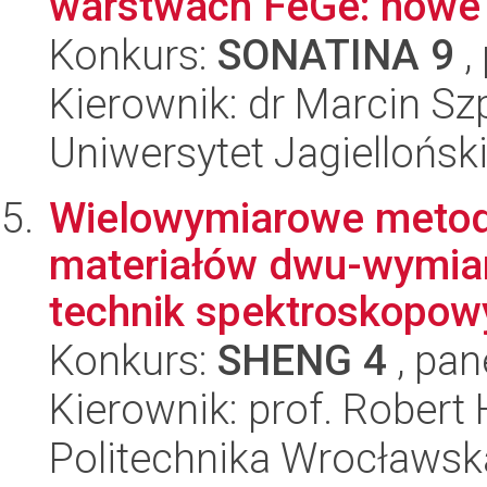
warstwach FeGe: nowe m
Konkurs:
SONATINA 9
,
Kierownik: dr Marcin S
Uniwersytet Jagiellońsk
Wielowymiarowe metody
materiałów dwu-wymia
technik spektroskopowy
Konkurs:
SHENG 4
, pan
Kierownik: prof. Robert
Politechnika Wrocławsk