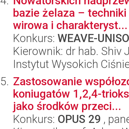
Nowatorskich nadprzew
bazie żelaza – technik
wirowa i charakteryst...
Konkurs:
WEAVE-UNIS
Kierownik: dr hab. Shiv 
Instytut Wysokich Ciśni
Zastosowanie współozo
koniugatów 1,2,4-triok
jako środków przeci...
Konkurs:
OPUS 29
, pan