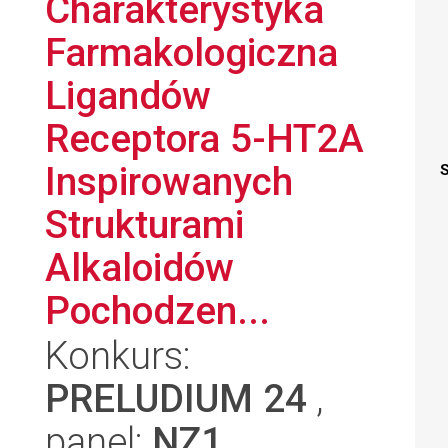
Charakterystyka
Farmakologiczna
Ligandów
Receptora 5-HT2A
Inspirowanych
S
Strukturami
Alkaloidów
Pochodzen...
Konkurs:
PRELUDIUM 24
,
panel:
NZ1