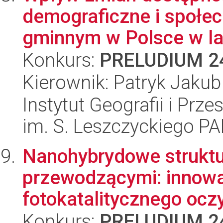
demograficzne i społe
gminnym w Polsce w lat
Konkurs:
PRELUDIUM 2
Kierownik: Patryk Jaku
Instytut Geografii i Pr
im. S. Leszczyckiego P
Nanohybrydowe strukt
przewodzącymi: innowa
fotokatalitycznego oczy
Konkurs:
PRELUDIUM 2