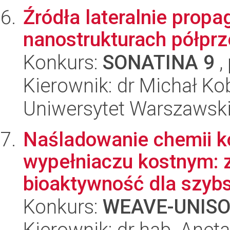
Źródła lateralnie prop
nanostrukturach półpr
Konkurs:
SONATINA 9
,
Kierownik: dr Michał Ko
Uniwersytet Warszawsk
Naśladowanie chemii k
wypełniaczu kostnym: 
bioaktywność dla szybs
Konkurs:
WEAVE-UNIS
Kierownik: dr hab. Ane