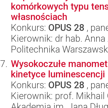
komórkowych typu tens
własnościach
Konkurs:
OPUS 28
, pan
Kierownik: dr hab. Ann
Politechnika Warszaws
Wysokoczułe manometr
kinetyce luminescencji
Konkurs:
OPUS 28
, pan
Kierownik: prof. Mikhail 
Akademia im. Jana Dłu