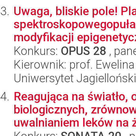
Uwaga, bliskie pole! P
spektroskopowegopuła
modyfikacji epigenetyc
Konkurs:
OPUS 28
, pan
Kierownik: prof. Ewelina
Uniwersytet Jagiellońsk
Reagująca na światło, 
biologicznych, zrówno
uwalnianiem leków na ż