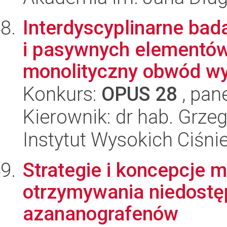
Interdyscyplinarne bad
i pasywnych elementów
monolityczny obwód wy
Konkurs:
OPUS 28
, pan
Kierownik: dr hab. Grze
Instytut Wysokich Ciśni
Strategie i koncepcje
otrzymywania niedostę
azananografenów