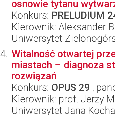
osnowie tytanu wytwarz
Konkurs:
PRELUDIUM 2
Kierownik: Aleksander 
Uniwersytet Zielonogórs
Witalność otwartej prz
miastach – diagnoza s
rozwiązań
Konkurs:
OPUS 29
, pan
Kierownik: prof. Jerzy 
Uniwersytet Jana Koch