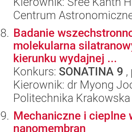
Kierownik: Sree Kanth 
Centrum Astronomiczne 
Badanie wszechstronnośc
molekularna silatrano
kierunku wydajnej ...
Konkurs:
SONATINA 9
,
Kierownik: dr Myong Jo
Politechnika Krakowska
Mechaniczne i cieplne
nanomembran