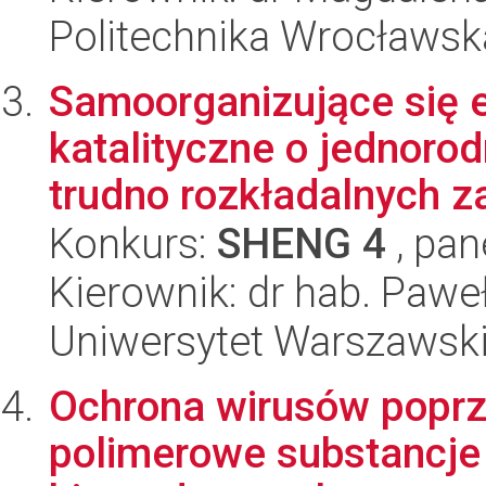
Politechnika Wrocławsk
Samoorganizujące się 
katalityczne o jednoro
trudno rozkładalnych za
Konkurs:
SHENG 4
, pan
Kierownik: dr hab. Paw
Uniwersytet Warszawsk
Ochrona wirusów popr
polimerowe substancj