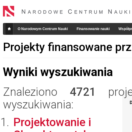
O Narodowym Centrum Nauki
Finansowanie nauki
Współpr
Projekty finansowane pr
Wyniki wyszukiwania
Znaleziono
4721
projek
wyszukiwania:
D
Projektowanie i