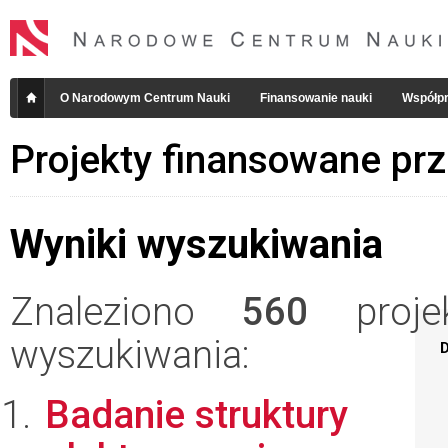
O Narodowym Centrum Nauki
Finansowanie nauki
Współpr
Projekty finansowane pr
Wyniki wyszukiwania
Znaleziono
560
projek
wyszukiwania:
D
Badanie struktury