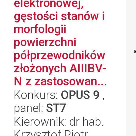
elektronowej,
gęstości stanów i
morfologii
powierzchni
półprzewodników
S
złożonych AIIIBV-
N z zastosowan...
Konkurs:
OPUS 9
,
panel:
ST7
Kierownik: dr hab.
Krzysztof Piotr