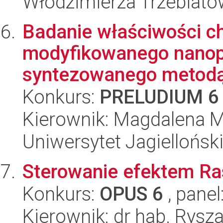
Włodzimierza Trzebiat
Badanie właściwości ch
modyfikowanego nanopo
syntezowanego metodą 
Konkurs:
PRELUDIUM 6
Kierownik: Magdalena M
Uniwersytet Jagiellońsk
Sterowanie efektem Ra
Konkurs:
OPUS 6
, panel
Kierownik: dr hab. Rysz