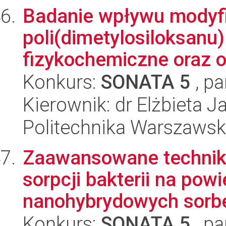
Badanie wpływu modyfi
poli(dimetylosiloksanu
fizykochemiczne oraz o
Konkurs:
SONATA 5
, pa
Kierownik: dr Elżbieta J
Politechnika Warszawsk
Zaawansowane techniki 
sorpcji bakterii na pow
nanohybrydowych sorbe
Konkurs:
SONATA 5
, pa