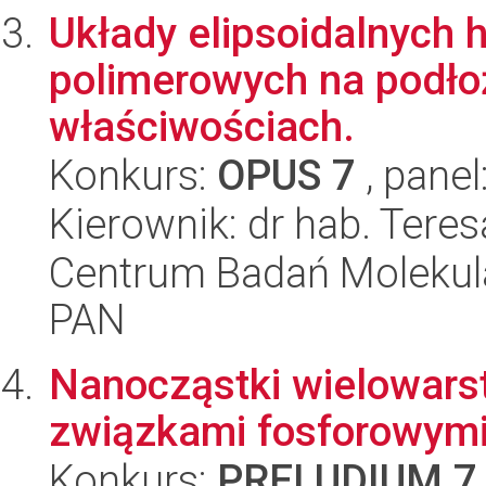
Układy elipsoidalnych 
polimerowych na podło
właściwościach.
Konkurs:
OPUS 7
, panel
Kierownik: dr hab. Tere
Centrum Badań Molekul
PAN
Nanocząstki wielowar
związkami fosforowym
Konkurs:
PRELUDIUM 7