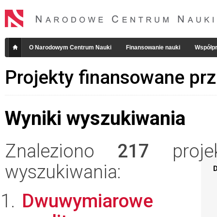
O Narodowym Centrum Nauki
Finansowanie nauki
Współpr
Projekty finansowane pr
Wyniki wyszukiwania
Znaleziono
217
projek
wyszukiwania:
D
Dwuwymiarowe