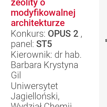
zeolity o
modyfikowalnej
architekturze
Konkurs:
OPUS 2
,
panel:
ST5
S
Kierownik: dr hab.
Barbara Krystyna
Gil
Uniwersytet
Jagielloński,
Wydział Chemii