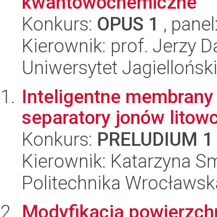
kwantowochemiczne
Konkurs:
OPUS 1
, panel
Kierownik: prof. Jerzy D
Uniwersytet Jagiellońsk
Inteligentne membrany
separatory jonów litow
Konkurs:
PRELUDIUM 1
Kierownik: Katarzyna S
Politechnika Wrocławsk
Modyfikacja powierzch