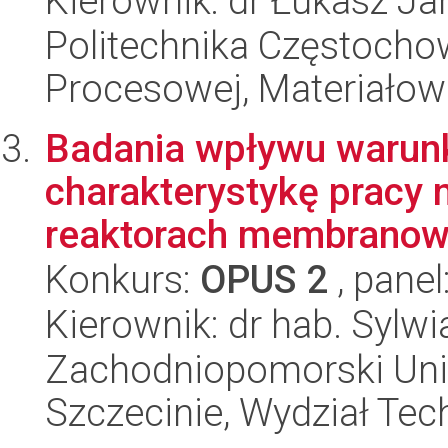
Kierownik: dr Łukasz J
Politechnika Częstochow
Procesowej, Materiałowe
Badania wpływu warunk
charakterystykę pracy 
reaktorach membranowy
Konkurs:
OPUS 2
, panel
Kierownik: dr hab. Sylwi
Zachodniopomorski Uni
Szczecinie, Wydział Tech