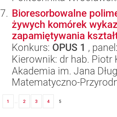
Bioresorbowalne polim
żywych komórek wykaz
zapamiętywania kształ
Konkurs:
OPUS 1
, panel
Kierownik: dr hab. Piot
Akademia im. Jana Dług
Matematyczno-Przyrodn
1
2
3
4
...
5