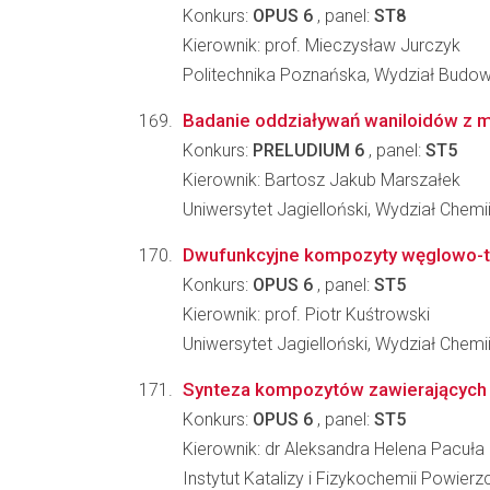
Konkurs:
OPUS 6
, panel:
ST8
Kierownik: prof. Mieczysław Jurczyk
Politechnika Poznańska, Wydział Budow
Badanie oddziaływań waniloidów z 
Konkurs:
PRELUDIUM 6
, panel:
ST5
Kierownik: Bartosz Jakub Marszałek
Uniwersytet Jagielloński, Wydział Chemi
Dwufunkcyjne kompozyty węglowo-tle
Konkurs:
OPUS 6
, panel:
ST5
Kierownik: prof. Piotr Kuśtrowski
Uniwersytet Jagielloński, Wydział Chemi
Synteza kompozytów zawierających n
Konkurs:
OPUS 6
, panel:
ST5
Kierownik: dr Aleksandra Helena Pacuła
Instytut Katalizy i Fizykochemii Powier