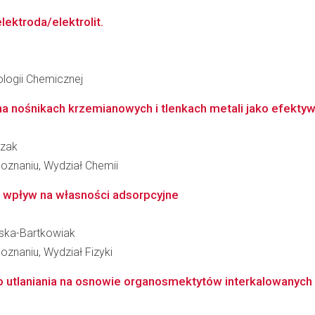
ektroda/elektrolit.
logii Chemicznej
na nośnikach krzemianowych i tlenkach metali jako efektyw
czak
oznaniu, Wydział Chemii
h wpływ na własności adsorpcyjne
ńska-Bartkowiak
znaniu, Wydział Fizyki
o utlaniania na osnowie organosmektytów interkalowanych