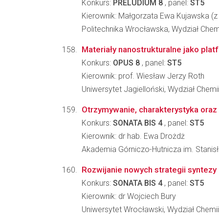
Konkurs:
PRELUDIUM 8
, panel:
ST5
Kierownik: Małgorzata Ewa Kujawska (z 
Politechnika Wrocławska, Wydział Che
Materiały nanostrukturalne jako plat
Konkurs:
OPUS 8
, panel:
ST5
Kierownik: prof. Wiesław Jerzy Roth
Uniwersytet Jagielloński, Wydział Chemi
Otrzymywanie, charakterystyka oraz
Konkurs:
SONATA BIS 4
, panel:
ST5
Kierownik: dr hab. Ewa Drożdż
Akademia Górniczo-Hutnicza im. Stanisła
Rozwijanie nowych strategii syntez
Konkurs:
SONATA BIS 4
, panel:
ST5
Kierownik: dr Wojciech Bury
Uniwersytet Wrocławski, Wydział Chemii