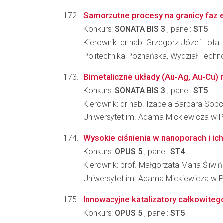
Samorzutne procesy na granicy faz el
Konkurs:
SONATA BIS 3
, panel:
ST5
Kierownik: dr hab. Grzegorz Józef Lota
Politechnika Poznańska, Wydział Techno
Bimetaliczne układy (Au-Ag, Au-Cu) 
Konkurs:
SONATA BIS 3
, panel:
ST5
Kierownik: dr hab. Izabela Barbara Sob
Uniwersytet im. Adama Mickiewicza w P
Wysokie ciśnienia w nanoporach i ic
Konkurs:
OPUS 5
, panel:
ST4
Kierownik: prof. Małgorzata Maria Śliwi
Uniwersytet im. Adama Mickiewicza w Po
Innowacyjne katalizatory całkowiteg
Konkurs:
OPUS 5
, panel:
ST5