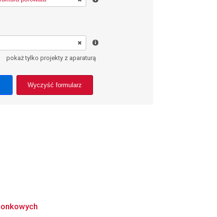
pokaż tylko projekty z aparaturą
Wyczyść formularz
mionkowych