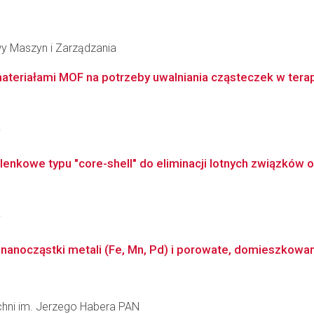
y Maszyn i Zarządzania
materiałami MOF na potrzeby uwalniania cząsteczek w ter
i
nkowe typu "core-shell" do eliminacji lotnych związków o
i
anocząstki metali (Fe, Mn, Pd) i porowate, domieszkowan
zchni im. Jerzego Habera PAN