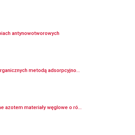
apiach antynowotworowych
rganicznych metodą adsorpcyjno...
e azotem materiały węglowe o ró...