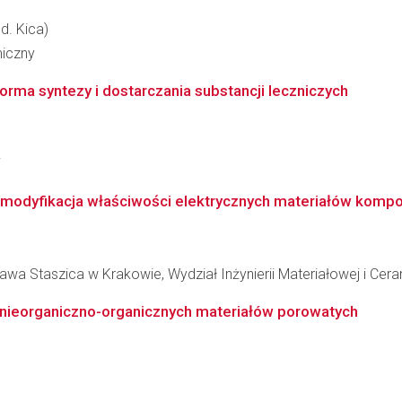
d. Kica)
miczny
forma syntezy i dostarczania substancji leczniczych
i
 modyfikacja właściwości elektrycznych materiałów kompo
wa Staszica w Krakowie, Wydział Inżynierii Materiałowej i Cera
y nieorganiczno-organicznych materiałów porowatych