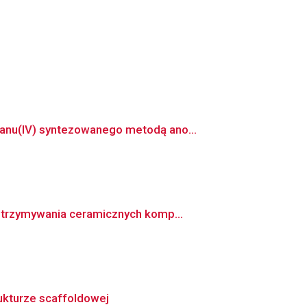
anu(IV) syntezowanego metodą ano...
otrzymywania ceramicznych komp...
ukturze scaffoldowej