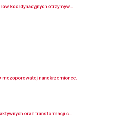
erów koordynacyjnych otrzymyw...
w mezoporowatej nanokrzemionce.
ktywnych oraz transformacji c...