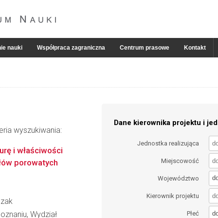
ie nauki
Współpraca zagraniczna
Centrum prasowe
Kontakt
Dane kierownika projektu i jed
eria wyszukiwania:
Jednostka realizująca
urę i właściwości
Miejscowość
ałów porowatych
d
Województwo
Kierownik projektu
czak
d
oznaniu, Wydział
Płeć