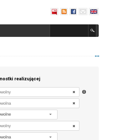
nostki realizującej
owolne
owolna