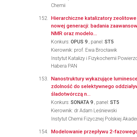
Chemii
Hierarchiczne katalizatory zeolitowe
nowej generacji: badania zaawanso
NMR oraz modelo...
Konkurs:
OPUS 9
, panel:
ST5
Kierownik: prof. Ewa Brocławik
Instytut Katalizy i Fizykochemii Powierz
Habera PAN
Nanostruktury wykazujące luminesce
zdolność do selektywnego oddziaływ
śladotwórczą n...
Konkurs:
SONATA 9
, panel:
ST5
Kierownik: dr Adam Leśniewski
Instytut Chemii Fizycznej Polskiej Akad
Modelowanie przepływu 2-fazowego