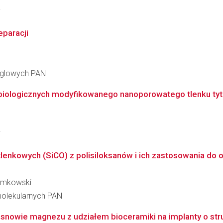
i
paracji
ęglowych PAN
biologicznych modyfikowanego nanoporowatego tlenku tyt
i
lenkowych (SiCO) z polisiloksanów i ich zastosowania do 
łomkowski
molekularnych PAN
nowie magnezu z udziałem bioceramiki na implanty o str