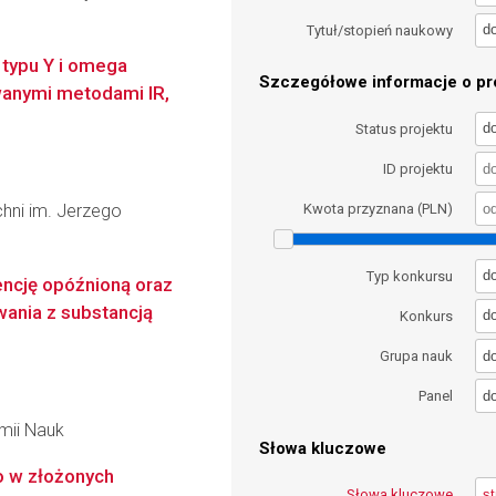
d
Tytuł/stopień naukowy
 typu Y i omega
Szczegółowe informacje o pro
wanymi metodami IR,
d
Status projektu
ID projektu
chni im. Jerzego
Kwota przyznana (PLN)
d
Typ konkursu
ncję opóźnioną oraz
ania z substancją
d
Konkurs
d
Grupa nauk
d
Panel
emii Nauk
Słowa kluczowe
 w złożonych
Słowa kluczowe