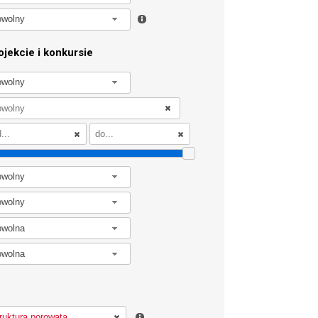
owolny
jekcie i konkursie
owolny
owolny
owolny
owolna
owolna