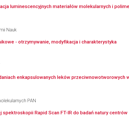
zacja luminescencyjnych materiałów molekularnych i polim
emii Nauk
ikowe - otrzymywanie, modyfikacja i charakterystyka
i
daniach enkapsulowanych leków przeciwnowotworowych 
molekularnych PAN
spektroskopii Rapid Scan FT-IR do badań natury centrów a