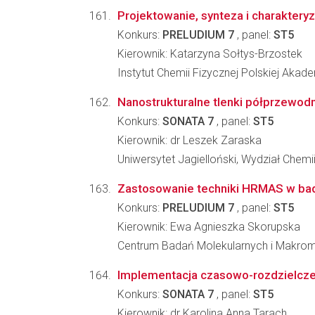
Projektowanie, synteza i charaktery
Konkurs:
PRELUDIUM 7
, panel:
ST5
Kierownik: Katarzyna Sołtys-Brzostek
Instytut Chemii Fizycznej Polskiej Akad
Nanostrukturalne tlenki półprzewodn
Konkurs:
SONATA 7
, panel:
ST5
Kierownik: dr Leszek Zaraska
Uniwersytet Jagielloński, Wydział Chemi
Zastosowanie techniki HRMAS w ba
Konkurs:
PRELUDIUM 7
, panel:
ST5
Kierownik: Ewa Agnieszka Skorupska
Centrum Badań Molekularnych i Makro
Implementacja czasowo-rozdzielczej 
Konkurs:
SONATA 7
, panel:
ST5
Kierownik: dr Karolina Anna Tarach