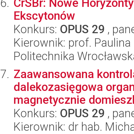
CrSBr: Nowe Horyzonty
Ekscytonów
Konkurs:
OPUS 29
, pan
Kierownik: prof. Paulin
Politechnika Wrocławsk
Zaawansowana kontrola
dalekozasięgowa organ
magnetycznie domiesz
Konkurs:
OPUS 29
, pan
Kierownik: dr hab. Mich