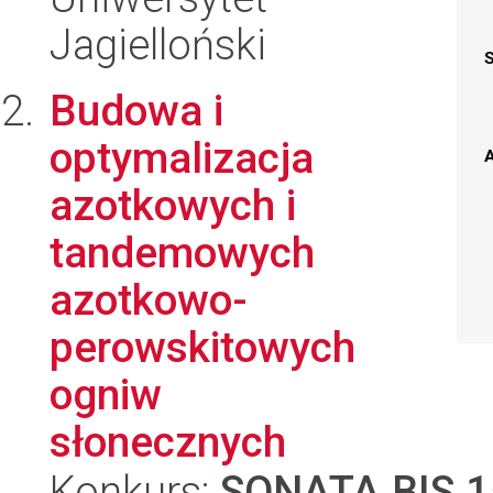
Jagielloński
Budowa i
optymalizacja
A
azotkowych i
tandemowych
azotkowo-
perowskitowych
ogniw
słonecznych
Konkurs:
SONATA BIS 1