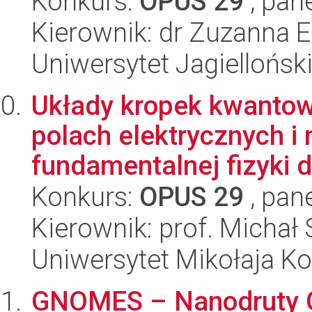
Konkurs:
OPUS 29
, pan
Kierownik: dr Zuzanna El
Uniwersytet Jagiellońsk
Układy kropek kwantowy
polach elektrycznych i
fundamentalnej fizyki d
Konkurs:
OPUS 29
, pan
Kierownik: prof. Michał 
Uniwersytet Mikołaja K
GNOMES – Nanodruty G