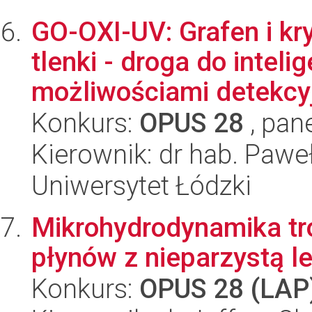
GO-OXI-UV: Grafen i kr
tlenki - droga do intel
możliwościami detekcyj
Konkurs:
OPUS 28
, pan
Kierownik: dr hab. Paw
Uniwersytet Łódzki
Mikrohydrodynamika tr
płynów z nieparzystą l
Konkurs:
OPUS 28 (LAP