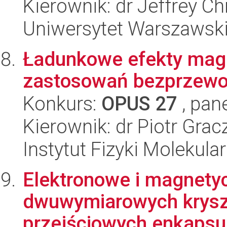
Kierownik: dr Jeffrey Ch
Uniwersytet Warszawsk
Ładunkowe efekty magn
zastosowań bezprzew
Konkurs:
OPUS 27
, pan
Kierownik: dr Piotr Grac
Instytut Fizyki Molekula
Elektronowe i magnety
dwuwymiarowych krysz
przejściowych enkaps