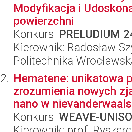
Modyfikacja i Udoskona
powierzchni
Konkurs:
PRELUDIUM 2
Kierownik: Radosław S
Politechnika Wrocławsk
Hematene: unikatowa p
zrozumienia nowych zj
nano w nievanderwaals
Konkurs:
WEAVE-UNIS
Kierownik: prof. Ryszar