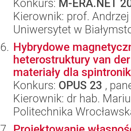
Konkurs:
M-ERA.NET 2
Kierownik: prof. Andrze
Uniwersytet w Białymst
Hybrydowe magnetycz
heterostruktury van d
materiały dla spintroniki
Konkurs:
OPUS 23
, pan
Kierownik: dr hab. Mari
Politechnika Wrocławsk
Projektowanie własnośc