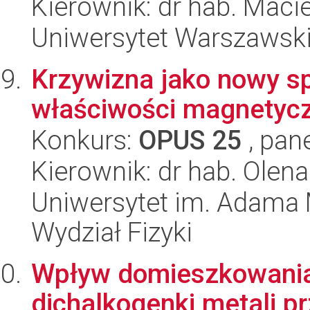
Kierownik: dr hab. Mac
Uniwersytet Warszawski,
Krzywizna jako nowy s
właściwości magnetycz
Konkurs:
OPUS 25
, pan
Kierownik: dr hab. Olena
Uniwersytet im. Adama 
Wydział Fizyki
Wpływ domieszkowania
dichalkogenki metali 