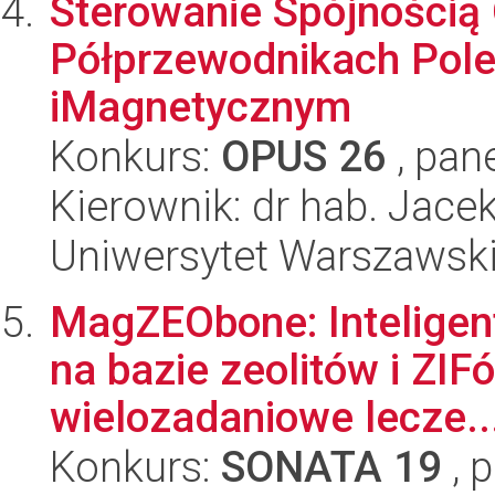
Sterowanie Spójnością
Półprzewodnikach Pol
iMagnetycznym
Konkurs:
OPUS 26
, pan
Kierownik: dr hab. Jace
Uniwersytet Warszawski,
MagZEObone: Inteligen
na bazie zeolitów i ZIF
wielozadaniowe lecze..
Konkurs:
SONATA 19
, 