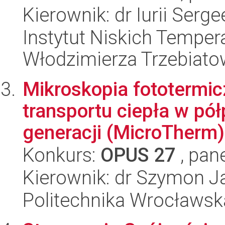
Kierownik: dr Iurii Serg
Instytut Niskich Tempera
Włodzimierza Trzebiat
Mikroskopia fototermi
transportu ciepła w pó
generacji (MicroTherm)
Konkurs:
OPUS 27
, pan
Kierownik: dr Szymon J
Politechnika Wrocławsk