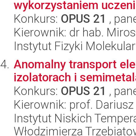
wykorzystaniem uczen
Konkurs:
OPUS 21
, pan
Kierownik: dr hab. Mir
Instytut Fizyki Molekula
Anomalny transport el
izolatorach i semimeta
Konkurs:
OPUS 21
, pan
Kierownik: prof. Darius
Instytut Niskich Tempera
Włodzimierza Trzebiat