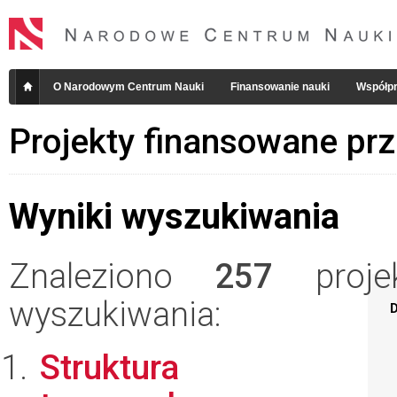
O Narodowym Centrum Nauki
Finansowanie nauki
Współpr
Projekty finansowane pr
Wyniki wyszukiwania
Znaleziono
257
projek
wyszukiwania:
D
Struktura