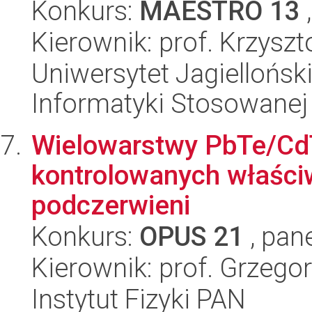
Konkurs:
MAESTRO 13
,
Kierownik: prof. Krzysz
Uniwersytet Jagielloński
Informatyki Stosowanej
Wielowarstwy PbTe/CdT
kontrolowanych właściw
podczerwieni
Konkurs:
OPUS 21
, pan
Kierownik: prof. Grzego
Instytut Fizyki PAN