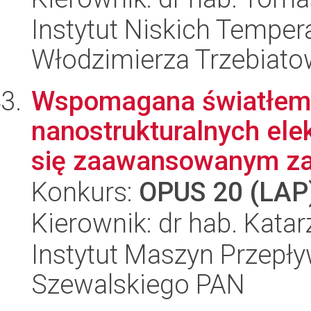
Instytut Niskich Tempera
Włodzimierza Trzebiat
Wspomagana światłem 
nanostrukturalnych ele
się zaawansowanym zar
Konkurs:
OPUS 20 (LAP
Kierownik: dr hab. Kata
Instytut Maszyn Przepł
Szewalskiego PAN