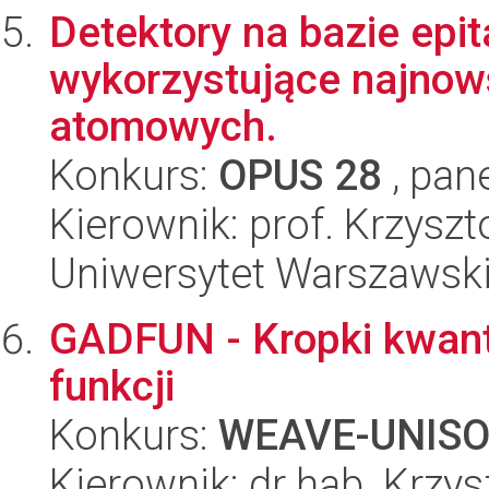
Detektory na bazie epi
wykorzystujące najnow
atomowych.
Konkurs:
OPUS 28
, pan
Kierownik: prof. Krzyszt
Uniwersytet Warszawsk
GADFUN - Kropki kwan
funkcji
Konkurs:
WEAVE-UNIS
Kierownik: dr hab. Krzy