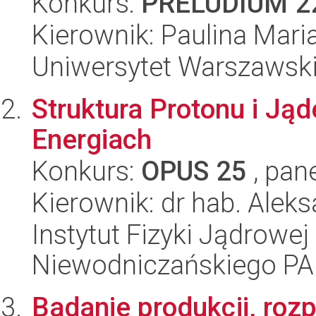
Konkurs:
PRELUDIUM 2
Kierownik: Paulina Mari
Uniwersytet Warszawski
Struktura Protonu i J
Energiach
Konkurs:
OPUS 25
, pan
Kierownik: dr hab. Alek
Instytut Fizyki Jądrowej
Niewodniczańskiego P
Badanie produkcji, rozp