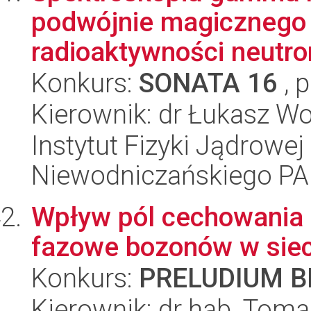
podwójnie magicznego 
radioaktywności neutro
Konkurs:
SONATA 16
, 
Kierownik: dr Łukasz Wo
Instytut Fizyki Jądrowej
Niewodniczańskiego P
Wpływ pól cechowania i
fazowe bozonów w sie
Konkurs:
PRELUDIUM BI
Kierownik: dr hab. Toma