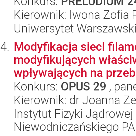
Konkurs:
PRELUDIUM 2
Kierownik: Iwona Zofia 
Uniwersytet Warszawsk
Modyfikacja sieci fil
modyfikujących właściw
wpływających na przeb
Konkurs:
OPUS 29
, pan
Kierownik: dr Joanna Z
Instytut Fizyki Jądrowej
Niewodniczańskiego P