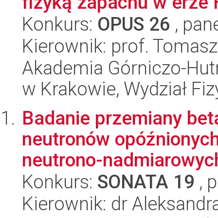
fizyką zapachu w erze
Konkurs:
OPUS 26
, pan
Kierownik: prof. Tomas
Akademia Górniczo-Hutn
w Krakowie, Wydział Fiz
Badanie przemiany bet
neutronów opóźnionych
neutrono-nadmiarowyc
Konkurs:
SONATA 19
, 
Kierownik: dr Aleksandr