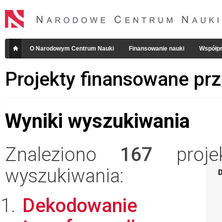
O Narodowym Centrum Nauki
Finansowanie nauki
Współpr
Projekty finansowane pr
Wyniki wyszukiwania
Znaleziono
167
projek
wyszukiwania:
D
Dekodowanie