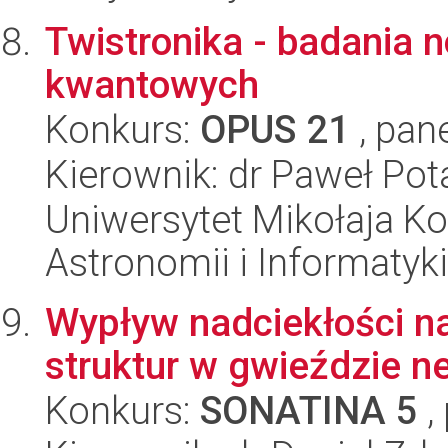
Twistronika - badania
kwantowych
Konkurs:
OPUS 21
, pan
Kierownik: dr Paweł Pot
Uniwersytet Mikołaja Kop
Astronomii i Informatyk
Wypływ nadciekłości n
struktur w gwieździe n
Konkurs:
SONATINA 5
,