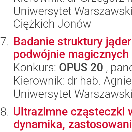
Uniwersytet Warszawsk
Ciężkich Jonów
Badanie struktury jąde
podwójnie magicznych 
Konkurs:
OPUS 20
, pan
Kierownik: dr hab. Agni
Uniwersytet Warszawski,
Ultrazimne cząsteczki 
dynamika, zastosowan