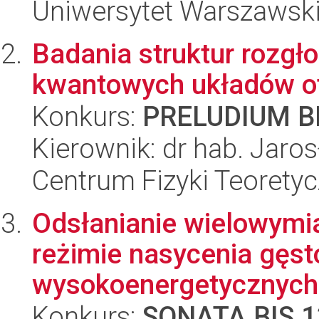
Uniwersytet Warszawski,
Badania struktur rozg
kwantowych układów o
Konkurs:
PRELUDIUM BI
Kierownik: dr hab. Jaro
Centrum Fizyki Teorety
Odsłanianie wielowymi
reżimie nasycenia gęs
wysokoenergetycznych.
Konkurs:
SONATA BIS 1