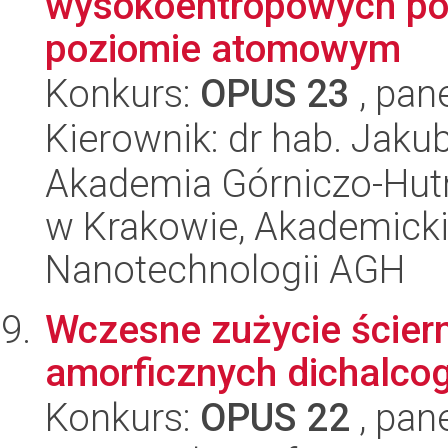
wysokoentropowych popr
poziomie atomowym
Konkurs:
OPUS 23
, pan
Kierownik: dr hab. Jakub
Akademia Górniczo-Hutn
w Krakowie, Akademicki
Nanotechnologii AGH
Wczesne zużycie ściern
amorficznych dichalco
Konkurs:
OPUS 22
, pan