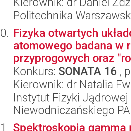
Kierownik: dr Daniel Zd
Politechnika Warszaws
Fizyka otwartych ukła
atomowego badana w 
przyprogowych oraz "roz
Konkurs:
SONATA 16
, 
Kierownik: dr Natalia E
Instytut Fizyki Jądrowej
Niewodniczańskiego P
Spektroskopia gamma 