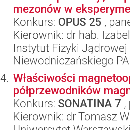
mezonów w eksperyme
Konkurs:
OPUS 25
, pan
Kierownik: dr hab. Izabe
Instytut Fizyki Jądrowej
Niewodniczańskiego P
Właściwości magneto
półprzewodników magne
Konkurs:
SONATINA 7
,
Kierownik: dr Tomasz W
Uniwersytet Warszawski,