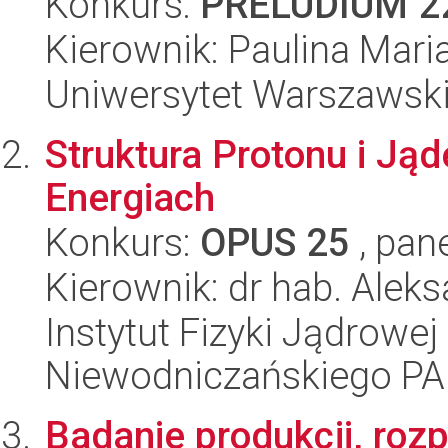
Konkurs:
PRELUDIUM 2
Kierownik: Paulina Mari
Uniwersytet Warszawski
Struktura Protonu i J
Energiach
Konkurs:
OPUS 25
, pan
Kierownik: dr hab. Alek
Instytut Fizyki Jądrowej
Niewodniczańskiego P
Badanie produkcji, rozp