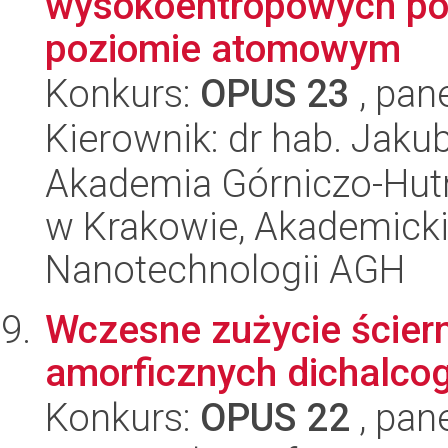
wysokoentropowych popr
poziomie atomowym
Konkurs:
OPUS 23
, pan
Kierownik: dr hab. Jakub
Akademia Górniczo-Hutn
w Krakowie, Akademicki
Nanotechnologii AGH
Wczesne zużycie ściern
amorficznych dichalco
Konkurs:
OPUS 22
, pan