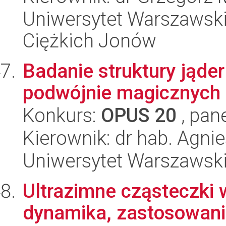
Uniwersytet Warszawsk
Ciężkich Jonów
Badanie struktury jąde
podwójnie magicznych 
Konkurs:
OPUS 20
, pan
Kierownik: dr hab. Agni
Uniwersytet Warszawski,
Ultrazimne cząsteczki 
dynamika, zastosowan