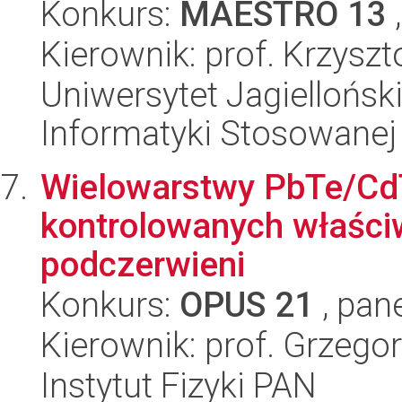
Konkurs:
MAESTRO 13
,
Kierownik: prof. Krzysz
Uniwersytet Jagielloński
Informatyki Stosowanej
Wielowarstwy PbTe/CdT
kontrolowanych właściw
podczerwieni
Konkurs:
OPUS 21
, pan
Kierownik: prof. Grzego
Instytut Fizyki PAN