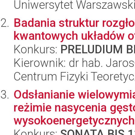
Uniwersytet Warszawski,
Badania struktur rozg
kwantowych układów o
Konkurs:
PRELUDIUM BI
Kierownik: dr hab. Jaro
Centrum Fizyki Teorety
Odsłanianie wielowymi
reżimie nasycenia gęs
wysokoenergetycznych.
Konkurs:
SONATA BIS 1