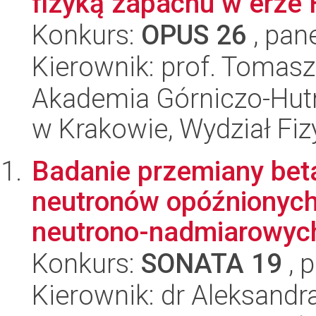
fizyką zapachu w erze
Konkurs:
OPUS 26
, pan
Kierownik: prof. Tomas
Akademia Górniczo-Hutn
w Krakowie, Wydział Fiz
Badanie przemiany bet
neutronów opóźnionych
neutrono-nadmiarowyc
Konkurs:
SONATA 19
, 
Kierownik: dr Aleksandr