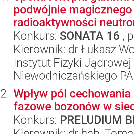
podwójnie magicznego 
radioaktywności neutro
Konkurs:
SONATA 16
, 
Kierownik: dr Łukasz Wo
Instytut Fizyki Jądrowej
Niewodniczańskiego P
Wpływ pól cechowania i
fazowe bozonów w sie
Konkurs:
PRELUDIUM BI
Kierownik: dr hab. Toma