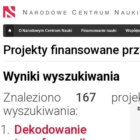
O Narodowym Centrum Nauki
Finansowanie nauki
Współpr
Projekty finansowane pr
Wyniki wyszukiwania
Znaleziono
167
projek
wyszukiwania:
D
Dekodowanie