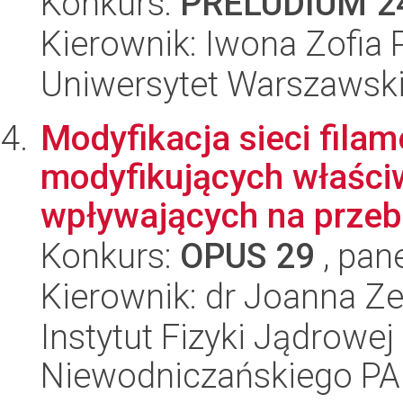
Konkurs:
PRELUDIUM 2
Kierownik: Iwona Zofia 
Uniwersytet Warszawsk
Modyfikacja sieci fil
modyfikujących właściw
wpływających na przeb
Konkurs:
OPUS 29
, pan
Kierownik: dr Joanna Z
Instytut Fizyki Jądrowej
Niewodniczańskiego P