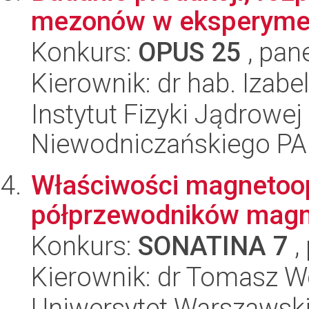
mezonów w eksperyme
Konkurs:
OPUS 25
, pan
Kierownik: dr hab. Izabe
Instytut Fizyki Jądrowej
Niewodniczańskiego P
Właściwości magneto
półprzewodników magne
Konkurs:
SONATINA 7
,
Kierownik: dr Tomasz W
Uniwersytet Warszawski,