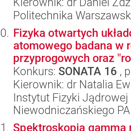
Kierownik: dr Daniel Zd
Politechnika Warszaws
Fizyka otwartych ukła
atomowego badana w 
przyprogowych oraz "roz
Konkurs:
SONATA 16
, 
Kierownik: dr Natalia E
Instytut Fizyki Jądrowej
Niewodniczańskiego P
Spektroskopia gamma 