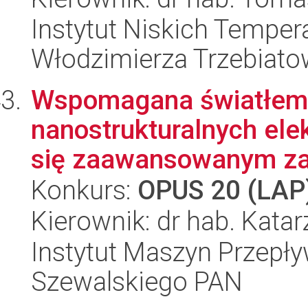
Instytut Niskich Tempera
Włodzimierza Trzebiat
Wspomagana światłem 
nanostrukturalnych ele
się zaawansowanym zar
Konkurs:
OPUS 20 (LAP
Kierownik: dr hab. Kata
Instytut Maszyn Przepł
Szewalskiego PAN