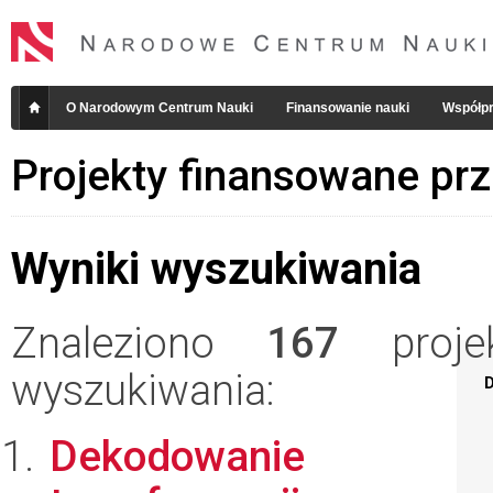
O Narodowym Centrum Nauki
Finansowanie nauki
Współpr
Projekty finansowane pr
Wyniki wyszukiwania
Znaleziono
167
projek
wyszukiwania:
D
Dekodowanie