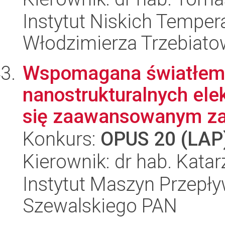
Instytut Niskich Tempera
Włodzimierza Trzebiat
Wspomagana światłem 
nanostrukturalnych ele
się zaawansowanym zar
Konkurs:
OPUS 20 (LAP
Kierownik: dr hab. Kata
Instytut Maszyn Przepł
Szewalskiego PAN