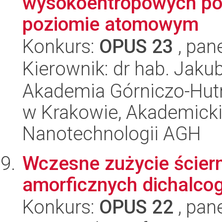
wysokoentropowych popr
poziomie atomowym
Konkurs:
OPUS 23
, pan
Kierownik: dr hab. Jakub
Akademia Górniczo-Hutn
w Krakowie, Akademicki
Nanotechnologii AGH
Wczesne zużycie ściern
amorficznych dichalco
Konkurs:
OPUS 22
, pan