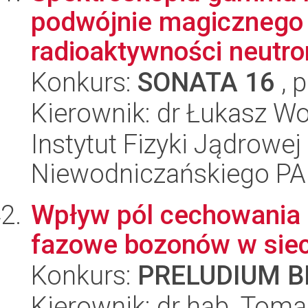
podwójnie magicznego 
radioaktywności neutro
Konkurs:
SONATA 16
, 
Kierownik: dr Łukasz Wo
Instytut Fizyki Jądrowej
Niewodniczańskiego P
Wpływ pól cechowania i
fazowe bozonów w sie
Konkurs:
PRELUDIUM BI
Kierownik: dr hab. Toma