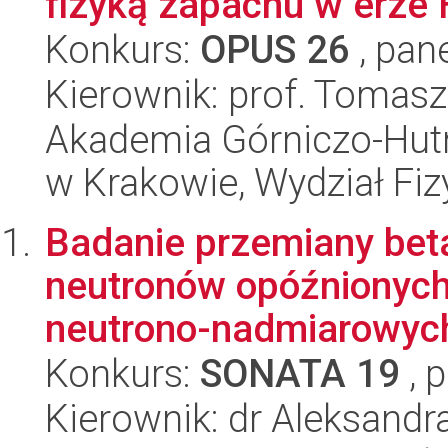
fizyką zapachu w erze
Konkurs:
OPUS 26
, pan
Kierownik: prof. Tomas
Akademia Górniczo-Hutn
w Krakowie, Wydział Fiz
Badanie przemiany bet
neutronów opóźnionych
neutrono-nadmiarowyc
Konkurs:
SONATA 19
, 
Kierownik: dr Aleksandr