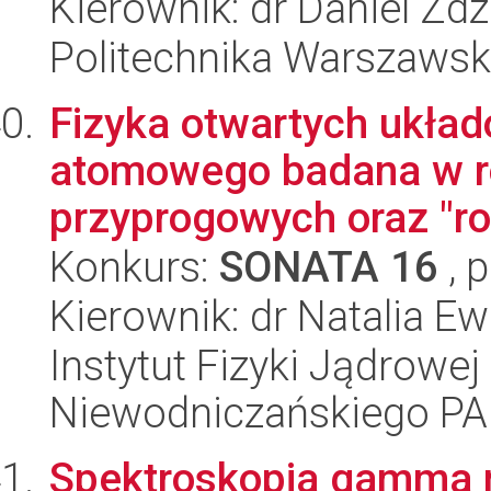
Kierownik: dr Daniel Zd
Politechnika Warszaws
Fizyka otwartych ukła
atomowego badana w 
przyprogowych oraz "roz
Konkurs:
SONATA 16
, 
Kierownik: dr Natalia E
Instytut Fizyki Jądrowej
Niewodniczańskiego P
Spektroskopia gamma 