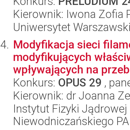
Konkurs:
PRELUDIUM 2
Kierownik: Iwona Zofia 
Uniwersytet Warszawsk
Modyfikacja sieci fil
modyfikujących właściw
wpływających na przeb
Konkurs:
OPUS 29
, pan
Kierownik: dr Joanna Z
Instytut Fizyki Jądrowej
Niewodniczańskiego P