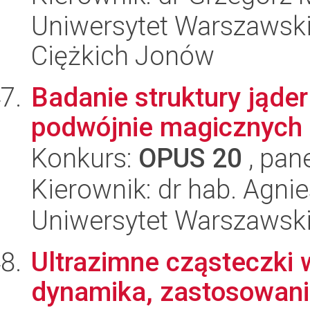
Uniwersytet Warszawsk
Ciężkich Jonów
Badanie struktury jąde
podwójnie magicznych 
Konkurs:
OPUS 20
, pan
Kierownik: dr hab. Agni
Uniwersytet Warszawski,
Ultrazimne cząsteczki 
dynamika, zastosowan