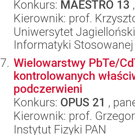
Konkurs:
MAESTRO 13
,
Kierownik: prof. Krzysz
Uniwersytet Jagielloński
Informatyki Stosowanej
Wielowarstwy PbTe/CdT
kontrolowanych właściw
podczerwieni
Konkurs:
OPUS 21
, pan
Kierownik: prof. Grzego
Instytut Fizyki PAN