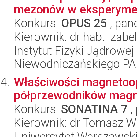
mezonów w eksperyme
Konkurs:
OPUS 25
, pan
Kierownik: dr hab. Izabe
Instytut Fizyki Jądrowej
Niewodniczańskiego P
Właściwości magneto
półprzewodników magne
Konkurs:
SONATINA 7
,
Kierownik: dr Tomasz W
Uniwersytet Warszawski,