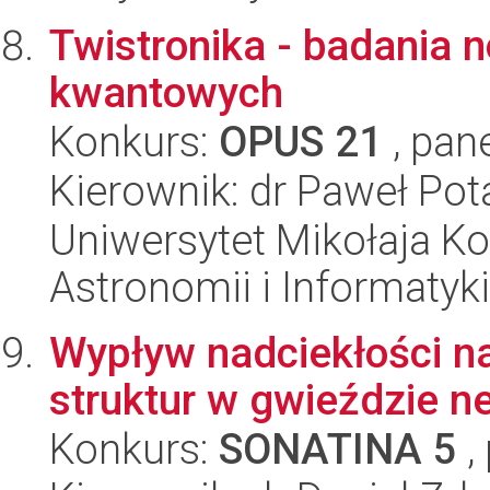
Twistronika - badania
kwantowych
Konkurs:
OPUS 21
, pan
Kierownik: dr Paweł Pot
Uniwersytet Mikołaja Kop
Astronomii i Informatyk
Wypływ nadciekłości n
struktur w gwieździe n
Konkurs:
SONATINA 5
,