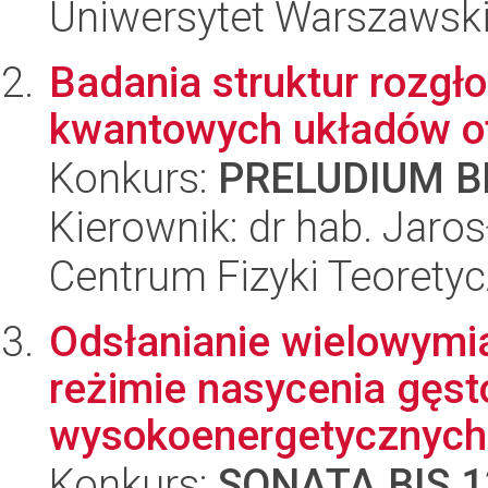
Uniwersytet Warszawski,
Badania struktur rozg
kwantowych układów o
Konkurs:
PRELUDIUM BI
Kierownik: dr hab. Jaro
Centrum Fizyki Teorety
Odsłanianie wielowymi
reżimie nasycenia gęs
wysokoenergetycznych.
Konkurs:
SONATA BIS 1