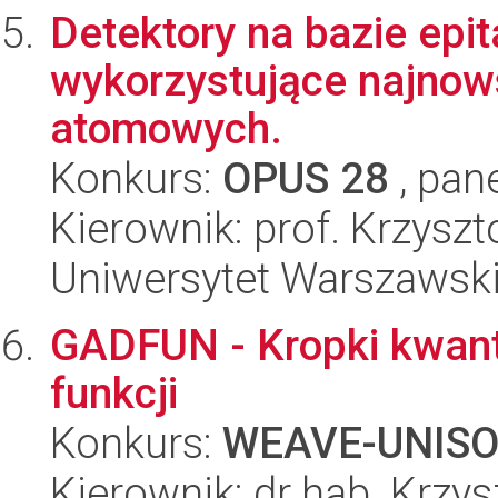
Detektory na bazie epi
wykorzystujące najnow
atomowych.
Konkurs:
OPUS 28
, pan
Kierownik: prof. Krzyszt
Uniwersytet Warszawsk
GADFUN - Kropki kwan
funkcji
Konkurs:
WEAVE-UNIS
Kierownik: dr hab. Krzy