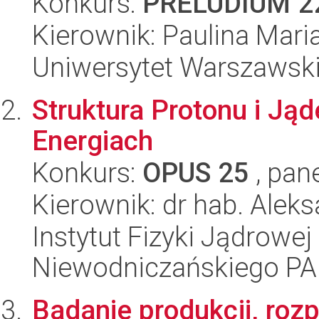
Konkurs:
PRELUDIUM 2
Kierownik: Paulina Mari
Uniwersytet Warszawski
Struktura Protonu i J
Energiach
Konkurs:
OPUS 25
, pan
Kierownik: dr hab. Alek
Instytut Fizyki Jądrowej
Niewodniczańskiego P
Badanie produkcji, rozp