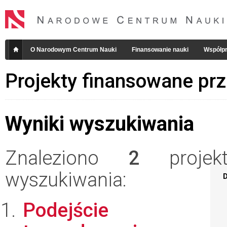
O Narodowym Centrum Nauki
Finansowanie nauki
Współpr
Projekty finansowane pr
Wyniki wyszukiwania
Znaleziono
2
projekt
wyszukiwania:
D
Podejście