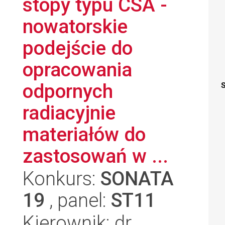
stopy typu CSA -
nowatorskie
podejście do
opracowania
odpornych
S
radiacyjnie
materiałów do
zastosowań w ...
Konkurs:
SONATA
19
, panel:
ST11
Kierownik: dr