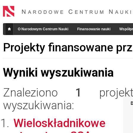
O Narodowym Centrum Nauki
Finansowanie nauki
Współpr
Projekty finansowane pr
Wyniki wyszukiwania
Znaleziono
1
projekt
wyszukiwania:
D
Wieloskładnikowe