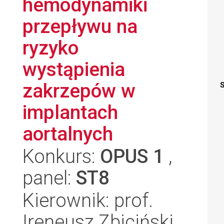
hemodynamiki
przepływu na
ryzyko
wystąpienia
zakrzepów w
S
implantach
aortalnych
Konkurs:
OPUS 1
,
panel:
ST8
Kierownik: prof.
Ireneusz Zbiciński