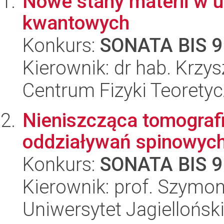
Nowe stany materii w u
kwantowych
Konkurs:
SONATA BIS 9
Kierownik: dr hab. Krzy
Centrum Fizyki Teorety
Nieniszcząca tomograf
oddziaływań spinowyc
Konkurs:
SONATA BIS 9
Kierownik: prof. Szymo
Uniwersytet Jagiellońsk