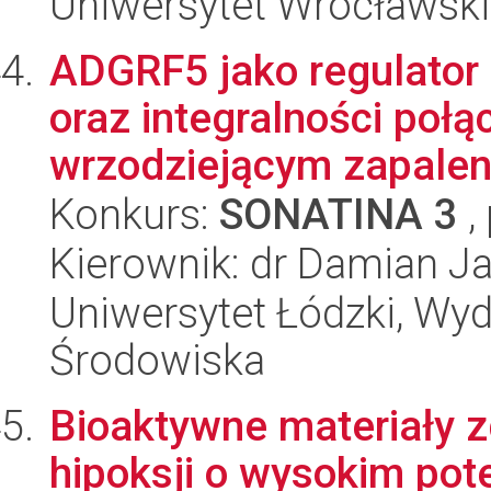
Uniwersytet Wrocławski,
ADGRF5 jako regulator
oraz integralności poł
wrzodziejącym zapaleniu
Konkurs:
SONATINA 3
,
Kierownik: dr Damian J
Uniwersytet Łódzki, Wydz
Środowiska
Bioaktywne materiały 
hipoksji o wysokim pot