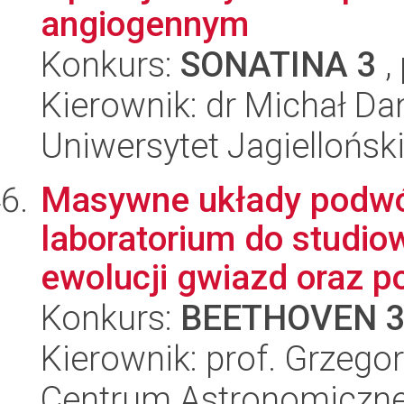
angiogennym
Konkurs:
SONATINA 3
,
Kierownik: dr Michał Da
Uniwersytet Jagiellońsk
Masywne układy podwó
laboratorium do studio
ewolucji gwiazd oraz p
Konkurs:
BEETHOVEN 
Kierownik: prof. Grzegor
Centrum Astronomiczne 