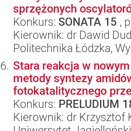
sprzężonych oscylato
Konkurs:
SONATA 15
, 
Kierownik: dr Dawid Du
Politechnika Łódzka, W
Stara reakcja w nowym 
metody syntezy amidó
fotokatalitycznego prz
Konkurs:
PRELUDIUM 1
Kierownik: dr Krzysztof 
Uniwersytet Jagiellońsk