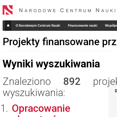
O Narodowym Centrum Nauki
Finansowanie nauki
Współpr
Projekty finansowane pr
Wyniki wyszukiwania
Znaleziono
892
projek
wyszukiwania:
D
Opracowanie