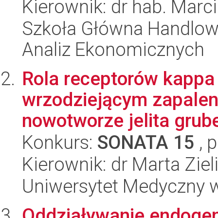
Kierownik: dr hab. Marc
Szkoła Główna Handlow
Analiz Ekonomicznych
Rola receptorów kappa
wrzodziejącym zapaleni
nowotworze jelita grub
Konkurs:
SONATA 15
, 
Kierownik: dr Marta Ziel
Uniwersytet Medyczny w 
Oddziaływanie endoge