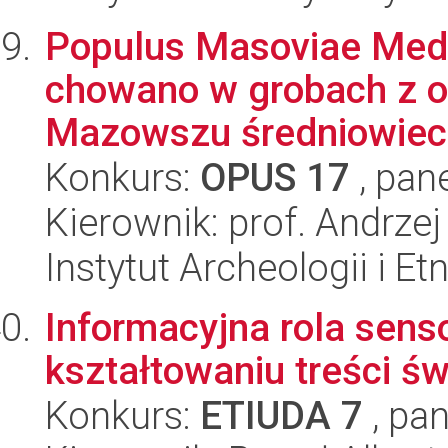
Populus Masoviae Medi 
chowano w grobach z 
Mazowszu średniowiec
Konkurs:
OPUS 17
, pan
Kierownik: prof. Andrze
Instytut Archeologii i E
Informacyjna rola sen
kształtowaniu treści 
Konkurs:
ETIUDA 7
, pan