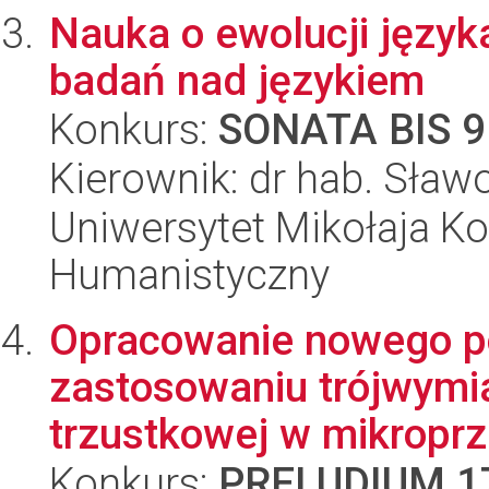
Nauka o ewolucji języka
badań nad językiem
Konkurs:
SONATA BIS 9
Kierownik: dr hab. Sła
Uniwersytet Mikołaja Ko
Humanistyczny
Opracowanie nowego po
zastosowaniu trójwym
trzustkowej w mikropr
Konkurs:
PRELUDIUM 1