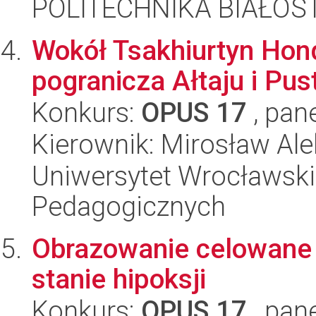
POLITECHNIKA BIAŁOST
Wokół Tsakhiurtyn Hond
pogranicza Ałtaju i Pus
Konkurs:
OPUS 17
, pan
Kierownik: Mirosław Al
Uniwersytet Wrocławski,
Pedagogicznych
Obrazowanie celowane
stanie hipoksji
Konkurs:
OPUS 17
, pan