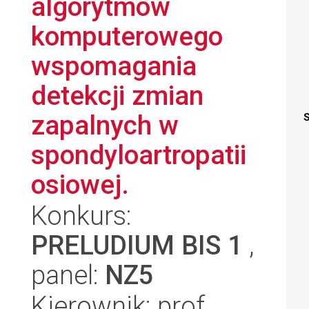
algorytmów
komputerowego
wspomagania
detekcji zmian
zapalnych w
S
spondyloartropatii
osiowej.
Konkurs:
PRELUDIUM BIS 1
,
panel:
NZ5
Kierownik: prof.