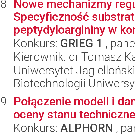
Nowe mechanizmy regul
Specyficzność substrat
peptydyloargininy w kon
Konkurs:
GRIEG 1
, pane
Kierownik: dr Tomasz K
Uniwersytet Jagiellońsk
Biotechnologii Uniwersy
Połączenie modeli i d
oceny stanu techniczne
Konkurs:
ALPHORN
, pa