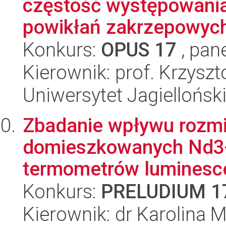
częstość występowani
powikłań zakrzepowych 
Konkurs:
OPUS 17
, pan
Kierownik: prof. Krzysz
Uniwersytet Jagiellońs
Zbadanie wpływu rozmi
domieszkowanych Nd3+
termometrów luminesce
Konkurs:
PRELUDIUM 1
Kierownik: dr Karolina M