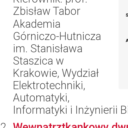
Zbisław Tabor
Akademia
Górniczo-Hutnicza
A
im. Stanisława
Staszica w
Krakowie, Wydział
Elektrotechniki,
Automatyki,
Informatyki i Inżynierii
Wewnątrztkankowy dwut