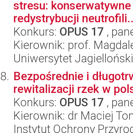
stresu: konserwatywne
redystrybucji neutrofili..
Konkurs:
OPUS 17
, pan
Kierownik: prof. Magda
Uniwersytet Jagiellońsk
Bezpośrednie i długotr
rewitalizacji rzek w po
Konkurs:
OPUS 17
, pan
Kierownik: dr Maciej To
Instytut Ochrony Przyr