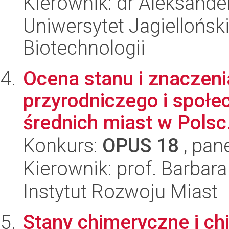
Kierownik: dr Aleksande
Uniwersytet Jagielloński,
Biotechnologii
Ocena stanu i znaczenia
przyrodniczego i społe
średnich miast w Polsc.
Konkurs:
OPUS 18
, pan
Kierownik: prof. Barbar
Instytut Rozwoju Miast
Stany chimeryczne i c