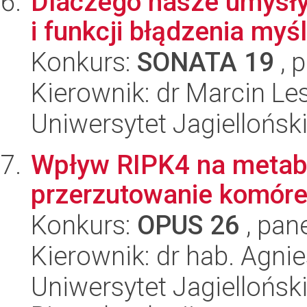
Dlaczego nasze umysły 
i funkcji błądzenia myś
Konkurs:
SONATA 19
, 
Kierownik: dr Marcin Le
Uniwersytet Jagielloński
Wpływ RIPK4 na metabo
przerzutowanie komóre
Konkurs:
OPUS 26
, pan
Kierownik: dr hab. Agni
Uniwersytet Jagielloński,