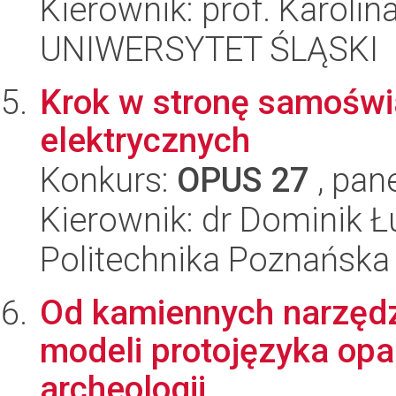
Kierownik: prof. Karoli
UNIWERSYTET ŚLĄSKI
Krok w stronę samośw
elektrycznych
Konkurs:
OPUS 27
, pan
Kierownik: dr Dominik 
Politechnika Poznańska
Od kamiennych narzędz
modeli protojęzyka opa
archeologii