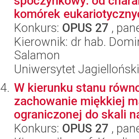
spoczynkowy: od charak
komórek eukariotycznyc
Konkurs:
OPUS 27
, pan
Kierownik: dr hab. Dom
Salamon
Uniwersytet Jagiellońsk
W kierunku stanu równ
zachowanie miękkiej m
ograniczonej do skali n
Konkurs:
OPUS 27
, pan