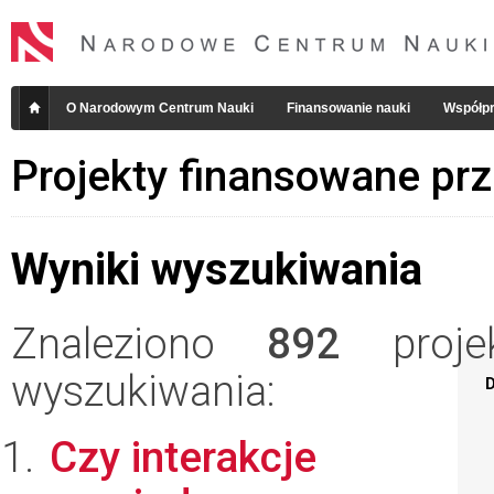
O Narodowym Centrum Nauki
Finansowanie nauki
Współpr
Projekty finansowane pr
Wyniki wyszukiwania
Znaleziono
892
projek
wyszukiwania:
D
Czy interakcje