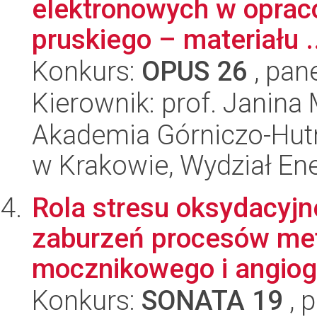
elektronowych w oprac
pruskiego – materiału .
Konkurs:
OPUS 26
, pan
Kierownik: prof. Janina
Akademia Górniczo-Hutn
w Krakowie, Wydział Ener
Rola stresu oksydacyjn
zaburzeń procesów met
mocznikowego i angiog
Konkurs:
SONATA 19
, 