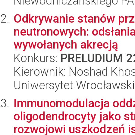
Niewodniczańskiego P
Odkrywanie stanów prz
neutronowych: odsłania
wywołanych akrecją
Konkurs:
PRELUDIUM 2
Kierownik: Noshad Khos
Uniwersytet Wrocławski,
Immunomodulacja oddzi
oligodendrocyty jako s
rozwojowi uszkodzeń ist