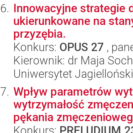
Innowacyjne strategie 
ukierunkowane na stan
przyzębia.
Konkurs:
OPUS 27
, pan
Kierownik: dr Maja Soch
Uniwersytet Jagiellońsk
Wpływ parametrów wyt
wytrzymałość zmęczeni
pękania zmęczenioweg
Konkurs:
PRELUDIUM 2