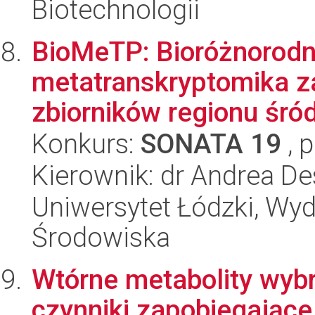
Biotechnologii
BioMeTP: Bioróżnorodno
metatranskryptomika 
zbiorników regionu śró
Konkurs:
SONATA 19
, 
Kierownik: dr Andrea De
Uniwersytet Łódzki, Wydz
Środowiska
Wtórne metabolity wybr
czynniki zapobiegające