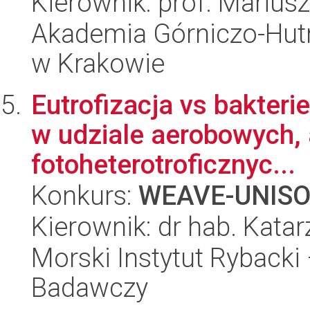
Kierownik: prof. Marius
Akademia Górniczo-Hutn
w Krakowie
Eutrofizacja vs bakteri
w udziale aerobowych,
fotoheterotroficznyc...
Konkurs:
WEAVE-UNIS
Kierownik: dr hab. Kata
Morski Instytut Rybacki
Badawczy