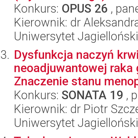
Konkurs:
OPUS 26
, pan
Kierownik: dr Aleksandr
Uniwersytet Jagiellońsk
Dysfunkcja naczyń krw
neoadjuwantowej raka 
Znaczenie stanu menop
Konkurs:
SONATA 19
, 
Kierownik: dr Piotr Szc
Uniwersytet Jagiellońs