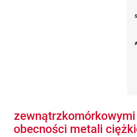
A
zewnątrzkomórkowymi b
obecności metali ciężki