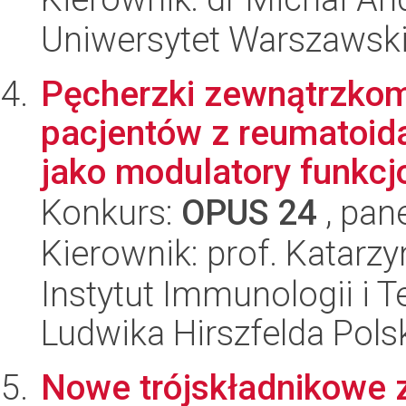
Uniwersytet Warszawski
Pęcherzki zewnątrzko
pacjentów z reumatoi
jako modulatory funkcjo
Konkurs:
OPUS 24
, pan
Kierownik: prof. Katarz
Instytut Immunologii i T
Ludwika Hirszfelda Pols
Nowe trójskładnikowe 