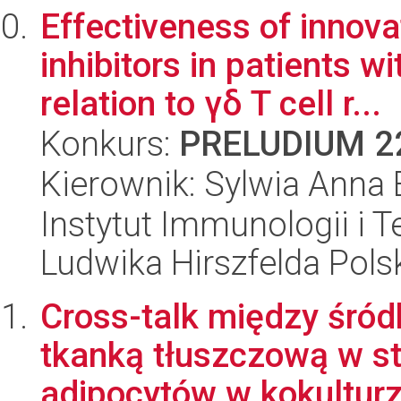
Effectiveness of innova
inhibitors in patients wi
relation to γδ T cell r...
Konkurs:
PRELUDIUM 2
Kierownik: Sylwia Anna 
Instytut Immunologii i T
Ludwika Hirszfelda Pols
Cross-talk między śród
tkanką tłuszczową w s
adipocytów w kokulturz.