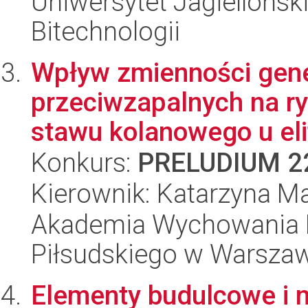
Uniwersytet Jagielloński,
Bitechnologii
Wpływ zmienności genet
przeciwzapalnych na r
stawu kolanowego u elit
Konkurs:
PRELUDIUM 2
Kierownik: Katarzyna M
Akademia Wychowania F
Piłsudskiego w Warsza
Elementy budulcowe i n