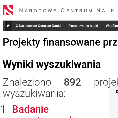
O Narodowym Centrum Nauki
Finansowanie nauki
Współpr
Projekty finansowane pr
Wyniki wyszukiwania
Znaleziono
892
projek
wyszukiwania:
D
Badanie