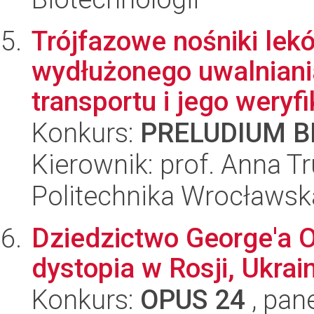
Trójfazowe nośniki lek
wydłużonego uwalniani
transportu i jego weryfik
Konkurs:
PRELUDIUM BI
Kierownik: prof. Anna T
Politechnika Wrocławsk
Dziedzictwo George'a 
dystopia w Rosji, Ukrain
Konkurs:
OPUS 24
, pan