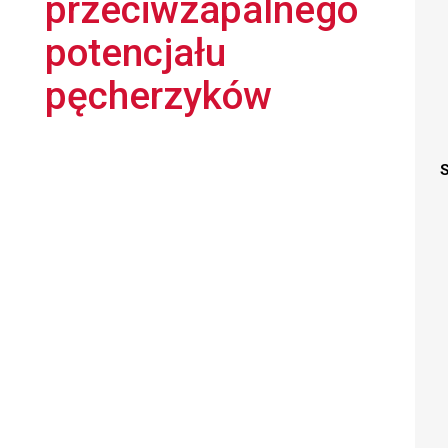
przeciwzapalnego
potencjału
pęcherzyków
S