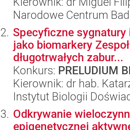
Kierownik: dr Miguel Fil
Narodowe Centrum Bad
Specyficzne sygnatury
jako biomarkery Zespoł
długotrwałych zabur...
Konkurs:
PRELUDIUM BI
Kierownik: dr hab. Kata
Instytut Biologii Doświ
Odkrywanie wieloczynni
epigenetycznej aktywn