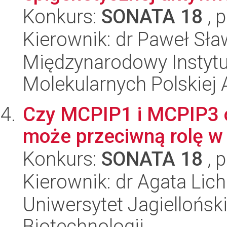
Konkurs:
SONATA 18
, 
Kierownik: dr Paweł Sła
Międzynarodowy Instyt
Molekularnych Polskiej
Czy MCPIP1 i MCPIP3 o
może przeciwną rolę w 
Konkurs:
SONATA 18
, 
Kierownik: dr Agata Lic
Uniwersytet Jagielloński,
Biotechnologii