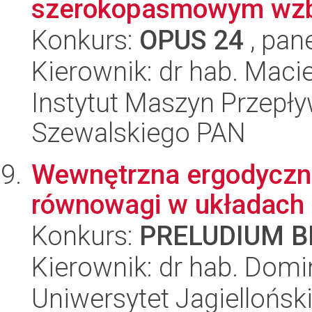
szerokopasmowym wzbu
Konkurs:
OPUS 24
, pan
Kierownik: dr hab. Maci
Instytut Maszyn Przepł
Szewalskiego PAN
Wewnętrzna ergodyczn
równowagi w układach
Konkurs:
PRELUDIUM BI
Kierownik: dr hab. Domi
Uniwersytet Jagiellońsk