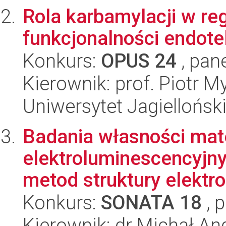
Rola karbamylacji w re
funkcjonalności endote
Konkurs:
OPUS 24
, pan
Kierownik: prof. Piotr M
Uniwersytet Jagiellońsk
Badania własności mat
elektroluminescencyjny
metod struktury elektr
Konkurs:
SONATA 18
, 
Kierownik: dr Michał An