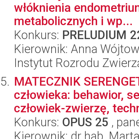
włóknienia endometrium
metabolicznych i wp...
Konkurs:
PRELUDIUM 2
Kierownik: Anna Wójtow
Instytut Rozrodu Zwier
MATECZNIK SERENGETI. 
człowieka: behawior, s
człowiek-zwierzę, techn
Konkurs:
OPUS 25
, pan
Kierownik: dr hab. Mart