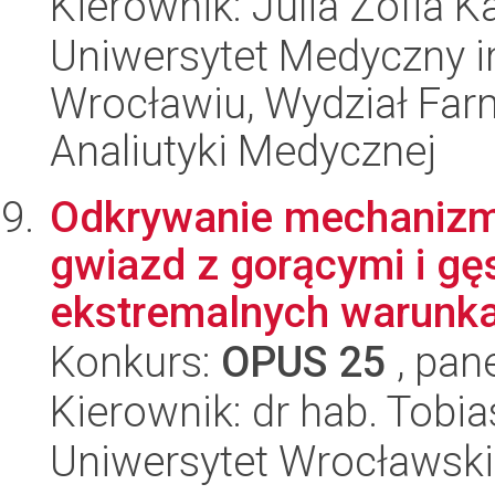
Kierownik: Julia Zofia K
Uniwersytet Medyczny i
Wrocławiu, Wydział Far
Analiutyki Medycznej
Odkrywanie mechanizm
gwiazd z gorącymi i gę
ekstremalnych warunk
Konkurs:
OPUS 25
, pan
Kierownik: dr hab. Tobia
Uniwersytet Wrocławski,