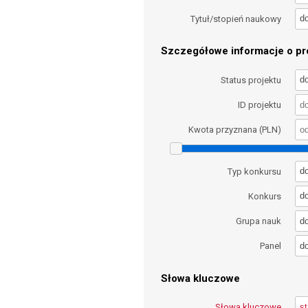
d
Tytuł/stopień naukowy
Szczegółowe informacje o pro
d
Status projektu
ID projektu
Kwota przyznana (PLN)
d
Typ konkursu
d
Konkurs
d
Grupa nauk
d
Panel
Słowa kluczowe
Słowa kluczowe