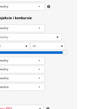
owolny
jekcie i konkursie
owolny
owolny
owolny
owolna
owolna