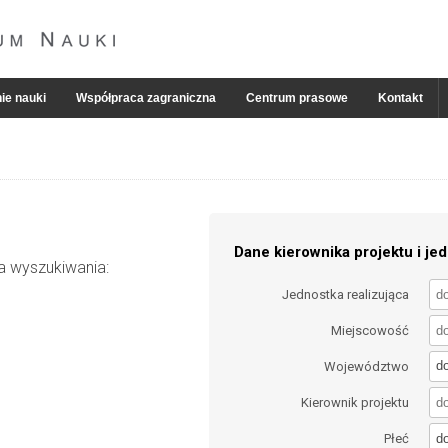
ie nauki
Współpraca zagraniczna
Centrum prasowe
Kontakt
Dane kierownika projektu i jed
ia wyszukiwania:
Jednostka realizująca
Miejscowość
d
Województwo
Kierownik projektu
d
Płeć