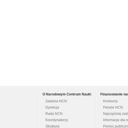
O Narodowym Centrum Nauki
Finansowanie na
Zadania NCN
Konkursy
Dyrekcja
Panele NCN
Rada NCN
Najczęściej za
Koordynatorzy
Informacje dla r
Struktura
Pomoc publicz