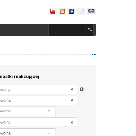
nostki realizującej
owolne
owolna