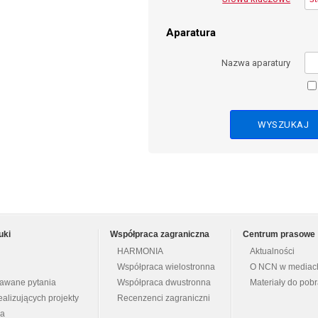
Aparatura
Nazwa aparatury
uki
Współpraca zagraniczna
Centrum prasowe
HARMONIA
Aktualności
Współpraca wielostronna
O NCN w mediac
dawane pytania
Współpraca dwustronna
Materiały do pob
ealizujących projekty
Recenzenci zagraniczni
na