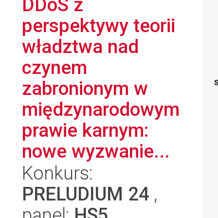
DDoS z
perspektywy teorii
władztwa nad
czynem
zabronionym w
S
międzynarodowym
prawie karnym:
nowe wyzwanie...
Konkurs:
PRELUDIUM 24
,
panel:
HS5