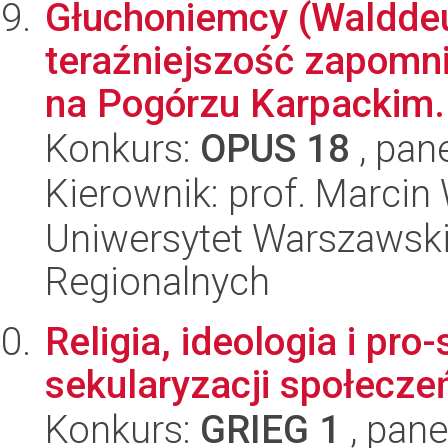
Głuchoniemcy (Walddeut
teraźniejszość zapomn
na Pogórzu Karpackim..
Konkurs:
OPUS 18
, pan
Kierownik: prof. Marcin
Uniwersytet Warszawski,
Regionalnych
Religia, ideologia i pr
sekularyzacji społecze
Konkurs:
GRIEG 1
, pane