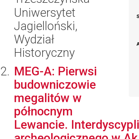
Uniwersytet
Jagielloński,
Wydział
A
Historyczny
MEG-A: Pierwsi
budowniczowie
megalitów w
północnym
Lewancie. Interdyscypl
archeologicznego w Ak.