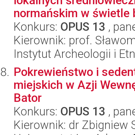
lokalnych średniowiecz
normańskim w świetle b
Konkurs:
OPUS 13
, pan
Kierownik: prof. Sławo
Instytut Archeologii i E
Pokrewieństwo i seden
miejskich w Azji Wewnęt
Bator
Konkurs:
OPUS 13
, pan
Kierownik: dr Zbigniew