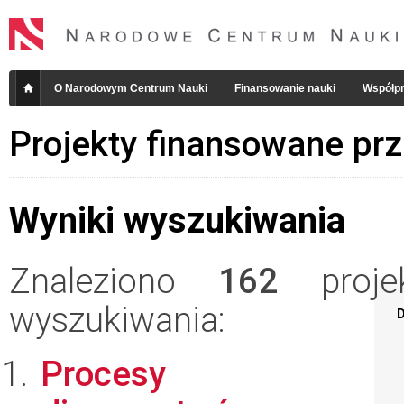
O Narodowym Centrum Nauki
Finansowanie nauki
Współpr
Projekty finansowane pr
Wyniki wyszukiwania
Znaleziono
162
projek
wyszukiwania:
D
Procesy