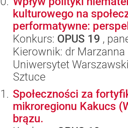
Wpływ polityki niemate
kulturowego na społeczn
performatywne: perspe
Konkurs:
OPUS 19
, pan
Kierownik: dr Marzanna
Uniwersytet Warszawski,
Sztuce
Społeczności za fortyf
mikroregionu Kakucs (
brązu.