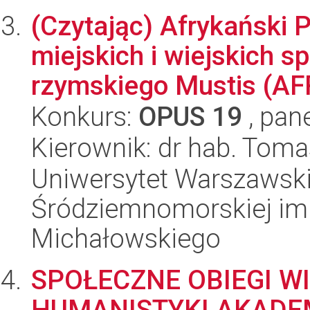
(Czytając) Afrykański 
miejskich i wiejskich s
rzymskiego Mustis (AF
Konkurs:
OPUS 19
, pan
Kierownik: dr hab. Tom
Uniwersytet Warszawski
Śródziemnomorskiej im.
Michałowskiego
SPOŁECZNE OBIEGI W
HUMANISTYKI AKADE