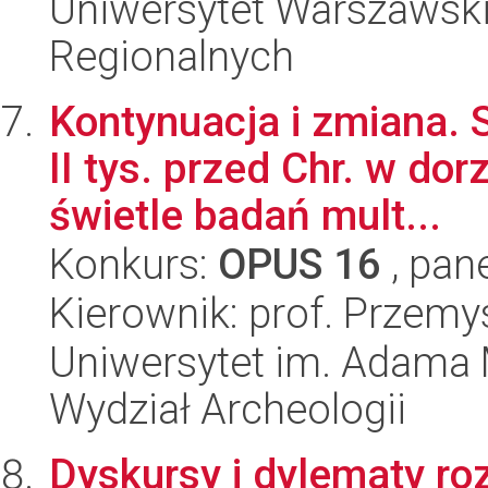
Uniwersytet Warszawski,
Regionalnych
Kontynuacja i zmiana. S
II tys. przed Chr. w do
świetle badań mult...
Konkurs:
OPUS 16
, pan
Kierownik: prof. Przem
Uniwersytet im. Adama 
Wydział Archeologii
Dyskursy i dylematy ro