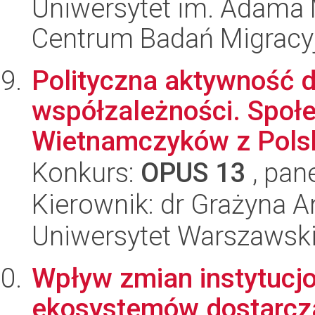
Uniwersytet im. Adama 
Centrum Badań Migracy
Polityczna aktywność 
współzależności. Społ
Wietnamczyków z Polski i
Konkurs:
OPUS 13
, pan
Kierownik: dr Grażyna 
Uniwersytet Warszawski, 
Wpływ zmian instytucj
ekosystemów dostarcz