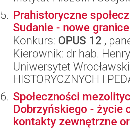
Prahistoryczne społec
Sudanie - nowe granic
Konkurs:
OPUS 12
, pan
Kierownik: dr hab. Henry
Uniwersytet Wrocławsk
HISTORYCZNYCH I PE
Społeczności mezolity
Dobrzyńskiego - życie 
kontakty zewnętrzne ora