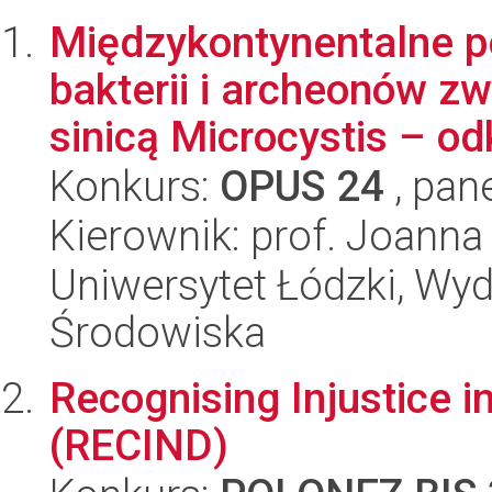
Międzykontynentalne p
bakterii i archeonów z
sinicą Microcystis – odk
Konkurs:
OPUS 24
, pan
Kierownik: prof. Joann
Uniwersytet Łódzki, Wydz
Środowiska
Recognising Injustice in
(RECIND)