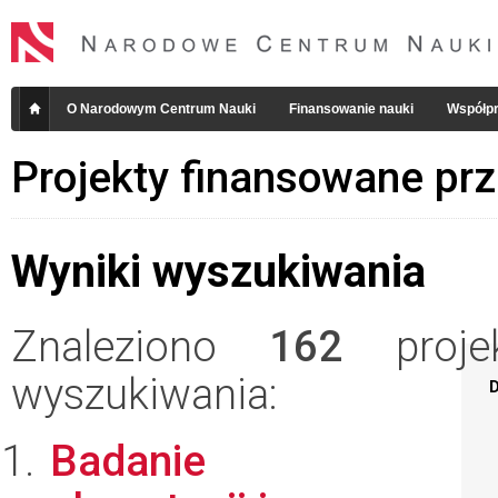
O Narodowym Centrum Nauki
Finansowanie nauki
Współpr
Projekty finansowane pr
Wyniki wyszukiwania
Znaleziono
162
projek
wyszukiwania:
D
Badanie