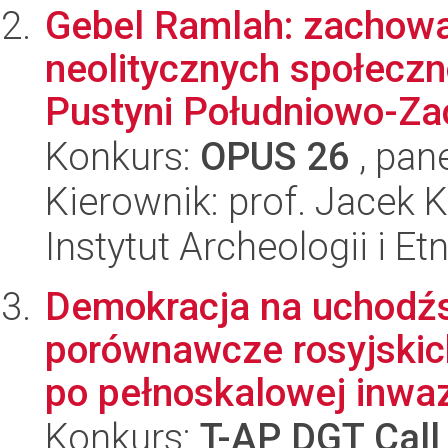
Gebel Ramlah: zachowa
neolitycznych społeczn
Pustyni Południowo-Zac
Konkurs:
OPUS 26
, pan
Kierownik: prof. Jacek 
Instytut Archeologii i E
Demokracja na uchodźs
porównawcze rosyjskic
po pełnoskalowej inwazj
Konkurs:
T-AP DGT Call