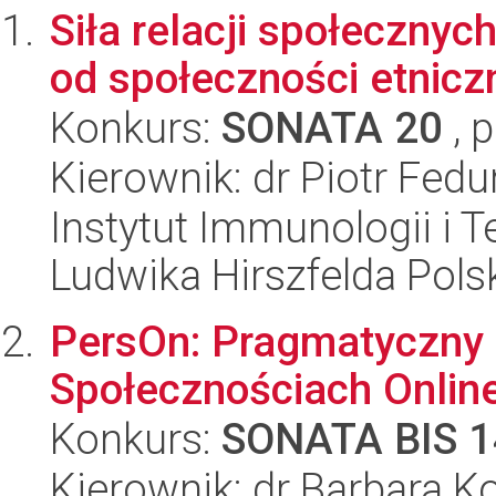
Siła relacji społeczny
od społeczności etnicz
Konkurs:
SONATA 20
, 
Kierownik: dr Piotr Fedu
Instytut Immunologii i T
Ludwika Hirszfelda Pols
PersOn: Pragmatyczny 
Społecznościach Onlin
Konkurs:
SONATA BIS 1
Kierownik: dr Barbara K