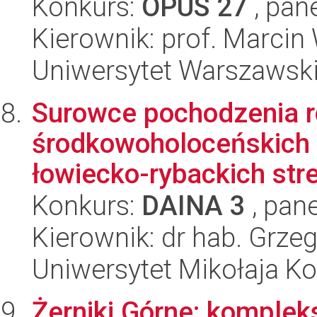
Konkurs:
OPUS 27
, pan
Kierownik: prof. Marcin
Uniwersytet Warszawsk
Surowce pochodzenia r
środkowoholoceńskich 
łowiecko-rybackich stre
Konkurs:
DAINA 3
, pane
Kierownik: dr hab. Grze
Uniwersytet Mikołaja K
Żerniki Górne: komplek