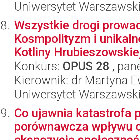
Uniwersytet Warszawsk
Wszystkie drogi prowa
Kosmpolityzm i unikaln
Kotliny Hrubieszowskiej
Konkurs:
OPUS 28
, pan
Kierownik: dr Martyna 
Uniwersytet Warszawsk
Co ujawnia katastrofa 
porównawcza wpływu c
ekspozycję społecznośc