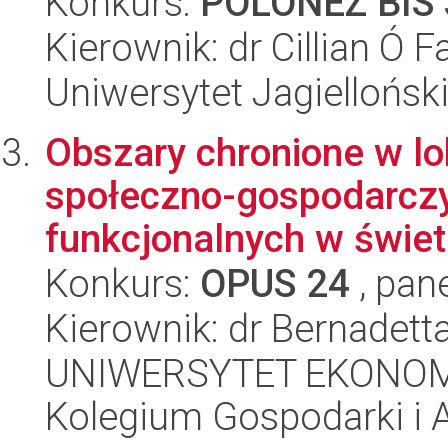
Konkurs:
POLONEZ BIS 
Kierownik: dr Cillian Ó F
Uniwersytet Jagielloński
Obszary chronione w l
społeczno-gospodarcz
funkcjonalnych w świet
Konkurs:
OPUS 24
, pan
Kierownik: dr Bernadett
UNIWERSYTET EKONOM
Kolegium Gospodarki i A