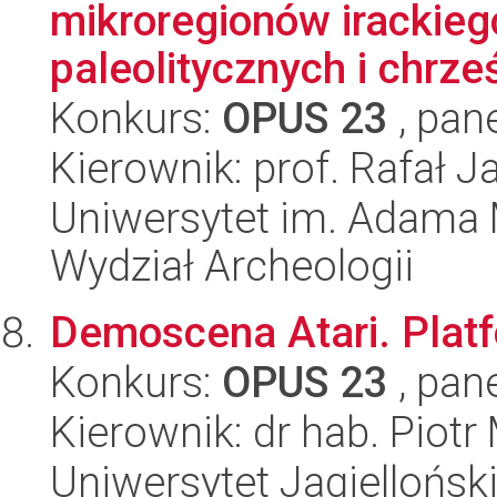
mikroregionów irackieg
paleolitycznych i chrześ
Konkurs:
OPUS 23
, pan
Kierownik: prof. Rafał J
Uniwersytet im. Adama 
Wydział Archeologii
Demoscena Atari. Platf
Konkurs:
OPUS 23
, pan
Kierownik: dr hab. Piotr
Uniwersytet Jagielloński