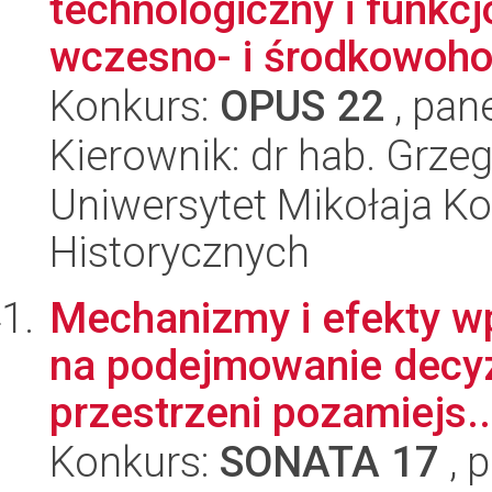
technologiczny i funkc
wczesno- i środkowohol
Konkurs:
OPUS 22
, pan
Kierownik: dr hab. Grze
Uniwersytet Mikołaja Ko
Historycznych
Mechanizmy i efekty wp
na podejmowanie decyz
przestrzeni pozamiejs..
Konkurs:
SONATA 17
, 