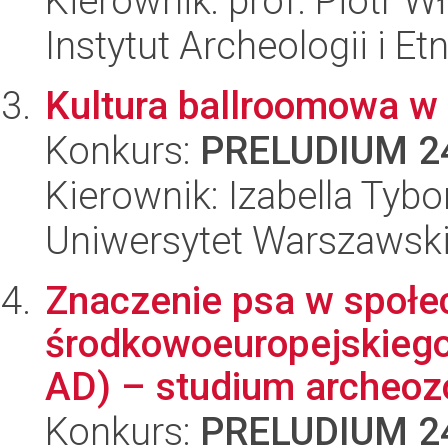
Kierownik: prof. Piotr 
Instytut Archeologii i E
Kultura ballroomowa w
Konkurs:
PRELUDIUM 2
Kierownik: Izabella Tyb
Uniwersytet Warszawsk
Znaczenie psa w społe
środkowoeuropejskiego
AD) – studium archeozo
Konkurs:
PRELUDIUM 2