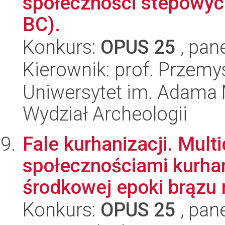
społeczności stepowyc
BC).
Konkurs:
OPUS 25
, pan
Kierownik: prof. Przem
Uniwersytet im. Adama 
Wydział Archeologii
Fale kurhanizacji. Mult
społecznościami kurha
środkowej epoki brązu n
Konkurs:
OPUS 25
, pan