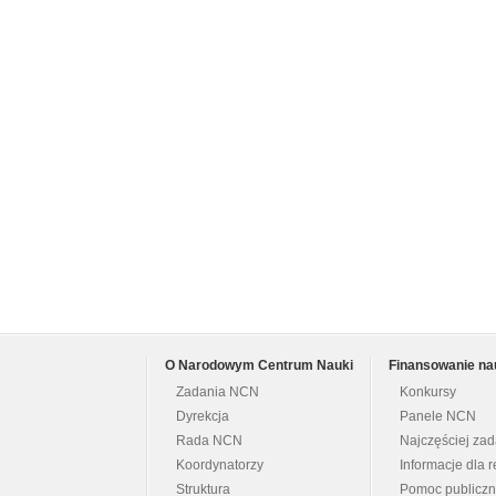
O Narodowym Centrum Nauki
Finansowanie na
Zadania NCN
Konkursy
Dyrekcja
Panele NCN
Rada NCN
Najczęściej za
Koordynatorzy
Informacje dla r
Struktura
Pomoc publicz