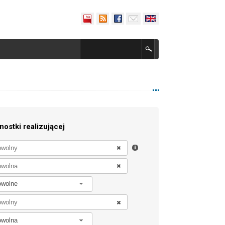
nostki realizującej
owolne
owolna