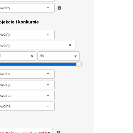
owolny
jekcie i konkursie
owolny
owolny
owolny
owolna
owolna