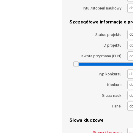
d
Tytuł/stopień naukowy
Szczegółowe informacje o pro
d
Status projektu
ID projektu
Kwota przyznana (PLN)
d
Typ konkursu
d
Konkurs
d
Grupa nauk
d
Panel
Słowa kluczowe
Słowa kluczowe