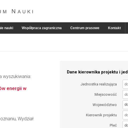
ie nauki
Współpraca zagraniczna
Centrum prasowe
Kontakt
Dane kierownika projektu i jed
ia wyszukiwania:
Jednostka realizująca
ów energii w
Miejscowość
d
Województwo
Kierownik projektu
oznaniu, Wydział
d
Płeć