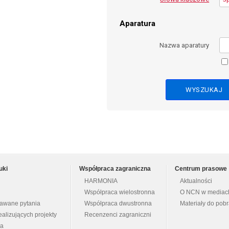
Aparatura
Nazwa aparatury
uki
Współpraca zagraniczna
Centrum prasowe
HARMONIA
Aktualności
Współpraca wielostronna
O NCN w mediac
dawane pytania
Współpraca dwustronna
Materiały do pob
ealizujących projekty
Recenzenci zagraniczni
na