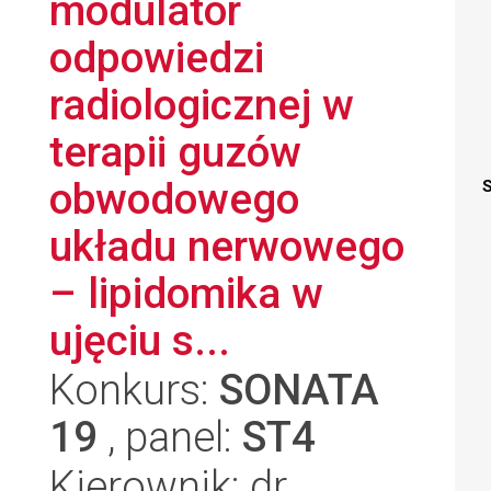
modulator
odpowiedzi
radiologicznej w
terapii guzów
obwodowego
S
układu nerwowego
– lipidomika w
ujęciu s...
Konkurs:
SONATA
19
, panel:
ST4
Kierownik: dr