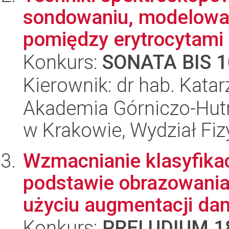
sondowaniu, modelowani
pomiędzy erytrocytami i
Konkurs:
SONATA BIS 1
Kierownik: dr hab. Kata
Akademia Górniczo-Hutn
w Krakowie, Wydział Fiz
Wzmacnianie klasyfikac
podstawie obrazowania
użyciu augmentacji da
Konkurs:
PRELUDIUM 1