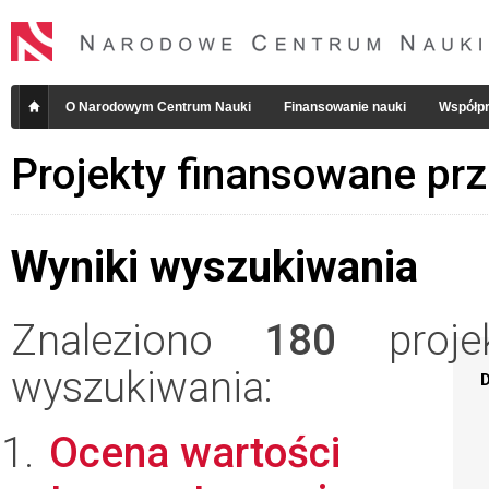
O Narodowym Centrum Nauki
Finansowanie nauki
Współpr
Projekty finansowane pr
Wyniki wyszukiwania
Znaleziono
180
projek
wyszukiwania:
D
Ocena wartości