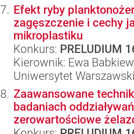
Efekt ryby planktonoże
zagęszczenie i cechy j
mikroplastiku
Konkurs:
PRELUDIUM 1
Kierownik: Ewa Babkiew
Uniwersytet Warszawski,
Zaawansowane techniki
badaniach oddziaływań
zerowartościowe żelazo
Konkurs:
PRELUDIUM 1