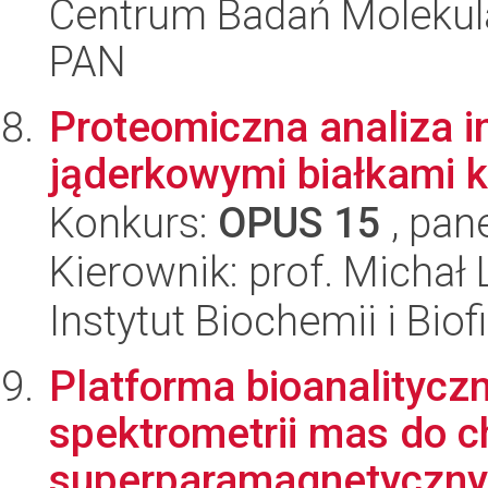
Centrum Badań Molekul
PAN
Proteomiczna analiza in
jąderkowymi białkami 
Konkurs:
OPUS 15
, pan
Kierownik: prof. Michał
Instytut Biochemii i Biof
Platforma bioanalitycz
spektrometrii mas do 
superparamagnetycznyc