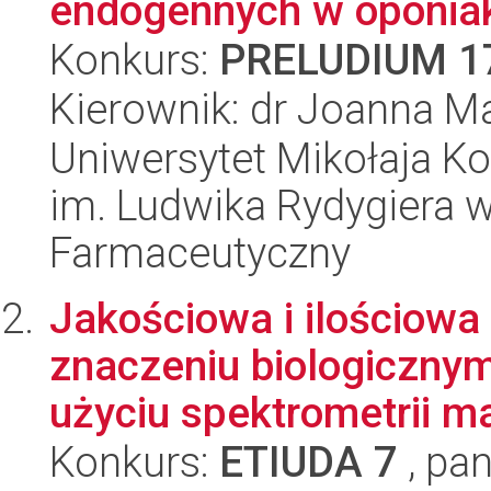
endogennych w oponia
Konkurs:
PRELUDIUM 1
Kierownik: dr Joanna M
Uniwersytet Mikołaja K
im. Ludwika Rydygiera 
Farmaceutyczny
Jakościowa i ilościowa
znaczeniu biologicznym
użyciu spektrometrii m
Konkurs:
ETIUDA 7
, pan