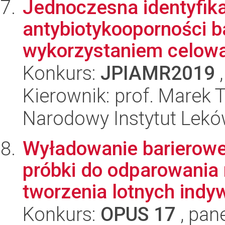
Jednoczesna identyfikac
antybiotykooporności ba
wykorzystaniem celowa
Konkurs:
JPIAMR2019
,
Kierownik: prof. Marek
Narodowy Instytut Lek
Wyładowanie barierow
próbki do odparowania
tworzenia lotnych indyw
Konkurs:
OPUS 17
, pan