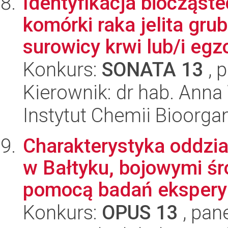
Identyfikacja biocząst
komórki raka jelita gr
surowicy krwi lub/i eg
Konkurs:
SONATA 13
, 
Kierownik: dr hab. Ann
Instytut Chemii Bioorga
Charakterystyka oddzi
w Bałtyku, bojowymi śr
pomocą badań ekspery
Konkurs:
OPUS 13
, pan