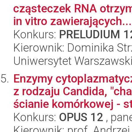
cząsteczek RNA otrzym
in vitro zawierających...
Konkurs:
PRELUDIUM 1
Kierownik: Dominika Str
Uniwersytet Warszawski,
Enzymy cytoplazmatyc
z rodzaju Candida, "ch
ścianie komórkowej - st
Konkurs:
OPUS 12
, pan
Kierownik: prof. Andrzej