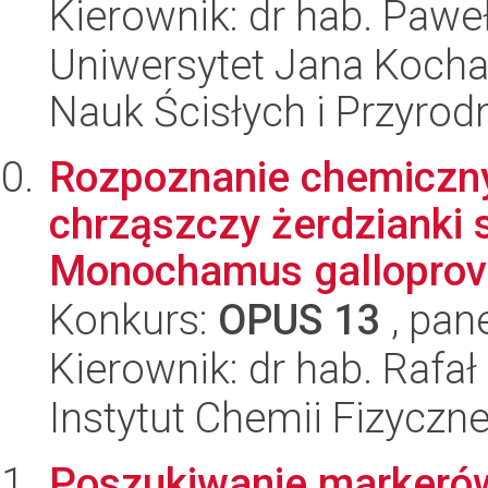
Kierownik: dr hab. Pawe
Uniwersytet Jana Kocha
Nauk Ścisłych i Przyrod
Rozpoznanie chemiczny
chrząszczy żerdzianki
Monochamus galloprovin
Konkurs:
OPUS 13
, pan
Kierownik: dr hab. Rafa
Instytut Chemii Fizyczn
Poszukiwanie markerów