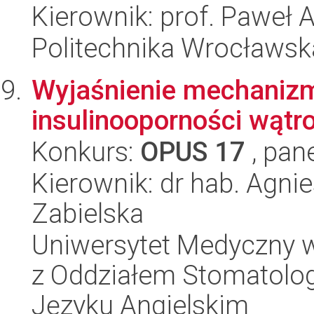
Kierownik: prof. Paweł
Politechnika Wrocławsk
Wyjaśnienie mechanizm
insulinooporności wątr
Konkurs:
OPUS 17
, pan
Kierownik: dr hab. Agni
Zabielska
Uniwersytet Medyczny w
z Oddziałem Stomatolog
Języku Angielskim