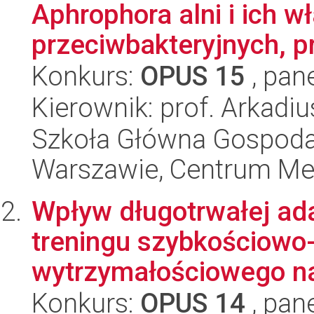
Aphrophora alni i ich w
przeciwbakteryjnych, p
Konkurs:
OPUS 15
, pan
Kierownik: prof. Arkadiu
Szkoła Główna Gospoda
Warszawie, Centrum Med
Wpływ długotrwałej ad
treningu szybkościowo-
wytrzymałościowego na
Konkurs:
OPUS 14
, pan