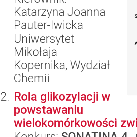
Katarzyna Joanna
Pauter-Iwicka
Uniwersytet
A
Mikołaja
Kopernika, Wydział
Chemii
Rola glikozylacji w
powstawaniu
wielokomórkowości zwi
Konkurs:
SONATINA 4
,