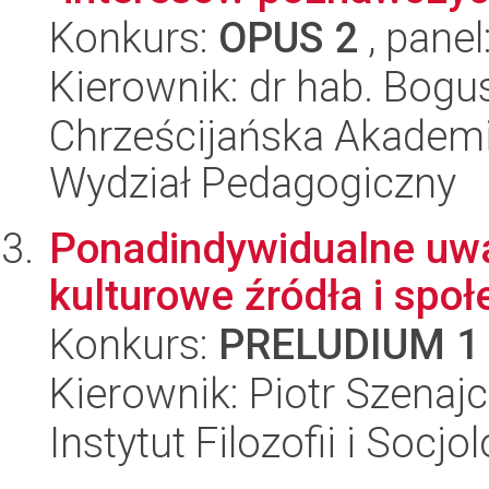
Konkurs:
OPUS 2
, panel
Kierownik: dr hab. Bogu
Chrześcijańska Akademi
Wydział Pedagogiczny
Ponadindywidualne uwa
kulturowe źródła i społ
Konkurs:
PRELUDIUM 1
Kierownik: Piotr Szenaj
Instytut Filozofii i Socj