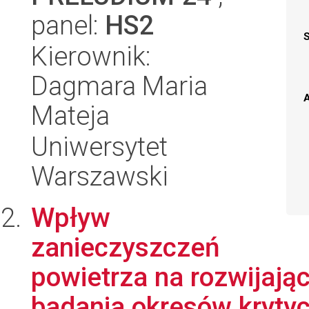
panel:
HS2
Kierownik:
Dagmara Maria
A
Mateja
Uniwersytet
Warszawski
Wpływ
zanieczyszczeń
powietrza na rozwijają
badania okresów krytycz