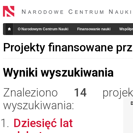
O Narodowym Centrum Nauki
Finansowanie nauki
Współpr
Projekty finansowane pr
Wyniki wyszukiwania
Znaleziono
14
projekt
wyszukiwania:
D
Dziesięć lat