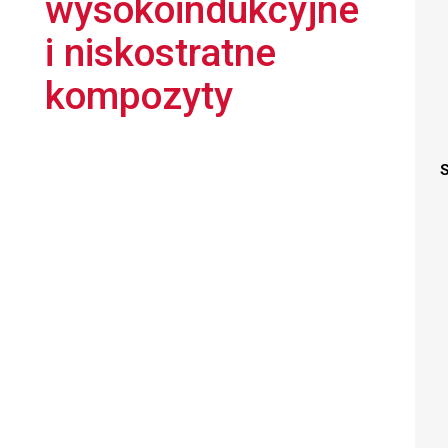
wysokoindukcyjne
i niskostratne
kompozyty
S