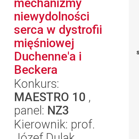
mechanizmy
niewydolności
serca w dystrofii
mięśniowej
Duchenne'a i
S
Beckera
Konkurs:
MAESTRO 10
,
panel:
NZ3
Kierownik: prof.
Józef Dulak