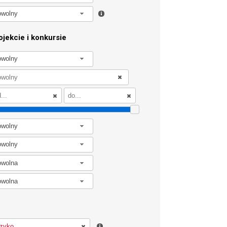
owolny
jekcie i konkursie
owolny
owolny
owolny
owolna
owolna