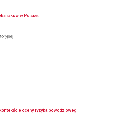
yka raków w Polsce.
oryjnej
ontekście oceny ryzyka powodzioweg...