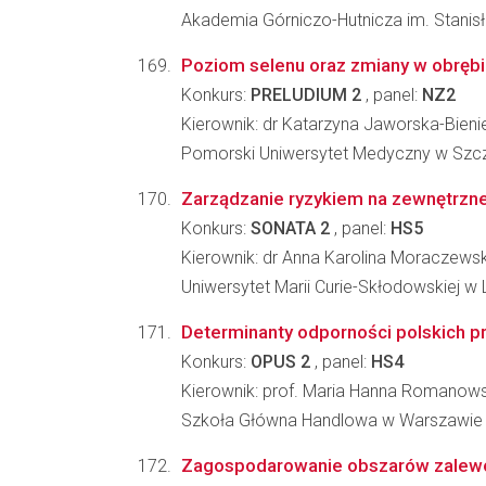
Akademia Górniczo-Hutnicza im. Stanis
Poziom selenu oraz zmiany w obrębi
Konkurs:
PRELUDIUM 2
, panel:
NZ2
Kierownik: dr Katarzyna Jaworska-Bieni
Pomorski Uniwersytet Medyczny w Szcze
Zarządzanie ryzykiem na zewnętrznej 
Konkurs:
SONATA 2
, panel:
HS5
Kierownik: dr Anna Karolina Moraczews
Uniwersytet Marii Curie-Skłodowskiej w Lu
Determinanty odporności polskich 
Konkurs:
OPUS 2
, panel:
HS4
Kierownik: prof. Maria Hanna Romanow
Szkoła Główna Handlowa w Warszawie
Zagospodarowanie obszarów zalewow