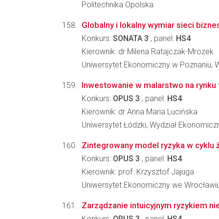
Politechnika Opolska
Globalny i lokalny wymiar sieci bizn
Konkurs:
SONATA 3
, panel:
HS4
Kierownik: dr Milena Ratajczak-Mrozek
Uniwersytet Ekonomiczny w Poznaniu, 
Inwestowanie w malarstwo na rynku
Konkurs:
OPUS 3
, panel:
HS4
Kierownik: dr Anna Maria Lucińska
Uniwersytet Łódzki, Wydział Ekonomicz
Zintegrowany model ryzyka w cykl
Konkurs:
OPUS 3
, panel:
HS4
Kierownik: prof. Krzysztof Jajuga
Uniwersytet Ekonomiczny we Wrocławiu,
Zarządzanie intuicyjnym ryzykiem ni
Konkurs:
OPUS 3
, panel:
HS4