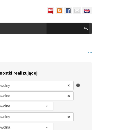
nostki realizującej
owolne
owolna