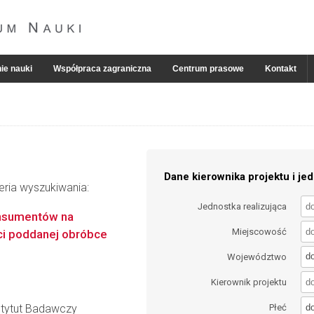
ie nauki
Współpraca zagraniczna
Centrum prasowe
Kontakt
Dane kierownika projektu i jed
eria wyszukiwania:
Jednostka realizująca
onsumentów na
Miejscowość
i poddanej obróbce
d
Województwo
Kierownik projektu
d
stytut Badawczy
Płeć