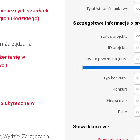
d
Tytuł/stopień naukowy
ublicznych szkołach
gionu łódzkiego)
Szczegółowe informacje o pro
d
Status projektu
i i Zarządzania
ID projektu
enia się w
Kwota przyznana (PLN)
ych
d
Typ konkursu
d
Konkurs
d
Grupa nauk
go użyteczne w
d
Panel
Słowa kluczowe
, Wydział Zarządzania
Słowa kluczowe