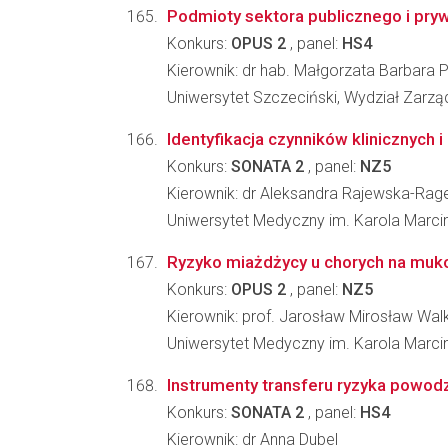
Podmioty sektora publicznego i pry
Konkurs:
OPUS 2
, panel:
HS4
Kierownik: dr hab. Małgorzata Barbara
Uniwersytet Szczeciński, Wydział Zarzą
Identyfikacja czynników klinicznych
Konkurs:
SONATA 2
, panel:
NZ5
Kierownik: dr Aleksandra Rajewska-Rag
Uniwersytet Medyczny im. Karola Marc
Ryzyko miażdżycy u chorych na muko
Konkurs:
OPUS 2
, panel:
NZ5
Kierownik: prof. Jarosław Mirosław Wa
Uniwersytet Medyczny im. Karola Marci
Instrumenty transferu ryzyka powodz
Konkurs:
SONATA 2
, panel:
HS4
Kierownik: dr Anna Dubel