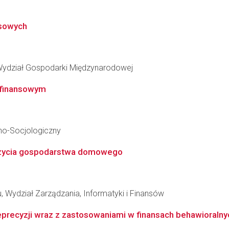
esowych
Wydział Gospodarki Międzynarodowej
 finansowym
no-Socjologiczny
u życia gospodarstwa domowego
 Wydział Zarządzania, Informatyki i Finansów
eprecyzji wraz z zastosowaniami w finansach behawioralny