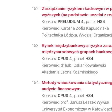
Zarządzanie ryzykiem kadrowym w p
wyższych (na podstawie uczelni z re
Konkurs:
PRELUDIUM 4
, panel:
HS4
Kierownik: Karolina Zofia Kapuścińska
Politechnika Łódzka, Wydział Organizacj
Rynek międzybankowy a ryzyko zaraż
międzynarodowych grupach bankow
Konkurs:
OPUS 4
, panel:
HS4
Kierownik: dr hab. Oskar Kowalewski
Akademia Leona Koźmińskiego
Metody wnioskowania statystyczne
audycie finansowym
Konkurs:
OPUS 4
, panel:
HS4
Kierownik: prof. Janusz Leszek Wywiał
Uniwersytet Ekonomiczny w Katowicach