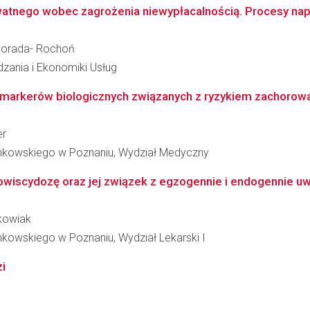
watnego wobec zagrożenia niewypłacalnością. Procesy na
 Porada- Rochoń
dzania i Ekonomiki Usług
 i markerów biologicznych związanych z ryzykiem zachorow
er
inkowskiego w Poznaniu, Wydział Medyczny
wiscydozę oraz jej związek z egzogennie i endogennie uw
lkowiak
nkowskiego w Poznaniu, Wydział Lekarski I
i