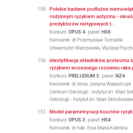
Polskie badanie podłużne niemowlą
rodzinnym ryzykiem autyzmu - okre
predyktorów nietypowych t...
Konkurs:
OPUS 4
, panel:
HS6
Kierownik: dr Przemysław Tomalski
Uniwersytet Warszawski, Wydział Psycho
Identyfikacja składników proteomu 
ryzykiem wczesnego rozsiewu raka p
Konkurs:
PRELUDIUM 3
, panel:
NZ4
Kierownik: dr Anna Justyna Walaszczyk
Centrum Onkologii - Instytut im. Marii S
Onkologii - Instytut im. Marii Skłodowski
Model parametryzacji kosztów ryzyk
Konkurs:
OPUS 3
, panel:
HS4
Kierownik: dr hab. Ewa Maria Kulińska