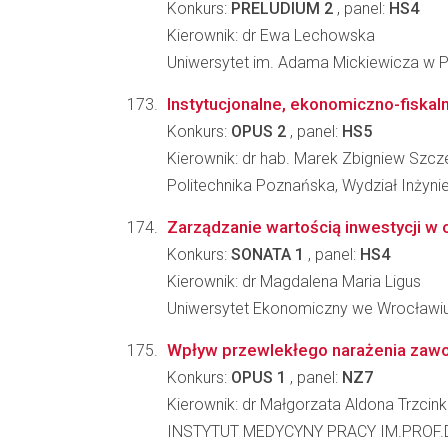
Konkurs:
PRELUDIUM 2
, panel:
HS4
Kierownik: dr Ewa Lechowska
Uniwersytet im. Adama Mickiewicza w P
Instytucjonalne, ekonomiczno-fiska
Konkurs:
OPUS 2
, panel:
HS5
Kierownik: dr hab. Marek Zbigniew Szcz
Politechnika Poznańska, Wydział Inżynie
Zarządzanie wartością inwestycji w 
Konkurs:
SONATA 1
, panel:
HS4
Kierownik: dr Magdalena Maria Ligus
Uniwersytet Ekonomiczny we Wrocławiu,
Wpływ przewlekłego narażenia zawod
Konkurs:
OPUS 1
, panel:
NZ7
Kierownik: dr Małgorzata Aldona Trzci
INSTYTUT MEDYCYNY PRACY IM.PROF.