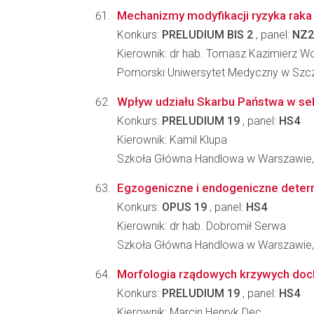
Mechanizmy modyfikacji ryzyka raka
Konkurs:
PRELUDIUM BIS 2
, panel:
NZ2
Kierownik: dr hab. Tomasz Kazimierz W
Pomorski Uniwersytet Medyczny w Szcz
Wpływ udziału Skarbu Państwa w se
Konkurs:
PRELUDIUM 19
, panel:
HS4
Kierownik: Kamil Klupa
Szkoła Główna Handlowa w Warszawie, 
Egzogeniczne i endogeniczne dete
Konkurs:
OPUS 19
, panel:
HS4
Kierownik: dr hab. Dobromił Serwa
Szkoła Główna Handlowa w Warszawie,
Morfologia rządowych krzywych doc
Konkurs:
PRELUDIUM 19
, panel:
HS4
Kierownik: Marcin Henryk Dec