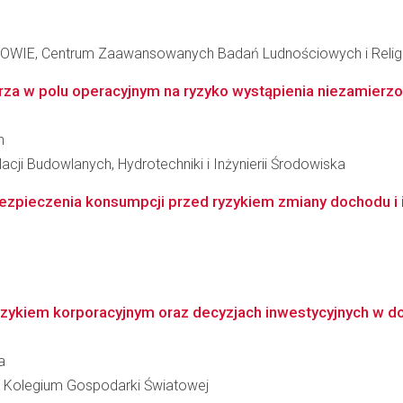
E, Centrum Zaawansowanych Badań Ludnościowych i Religi
za w polu operacyjnym na ryzyko wystąpienia niezamierzon
n
acji Budowlanych, Hydrotechniki i Inżynierii Środowiska
zpieczenia konsumpcji przed ryzykiem zmiany dochodu i ic
zykiem korporacyjnym oraz decyzjach inwestycyjnych w dob
a
 Kolegium Gospodarki Światowej