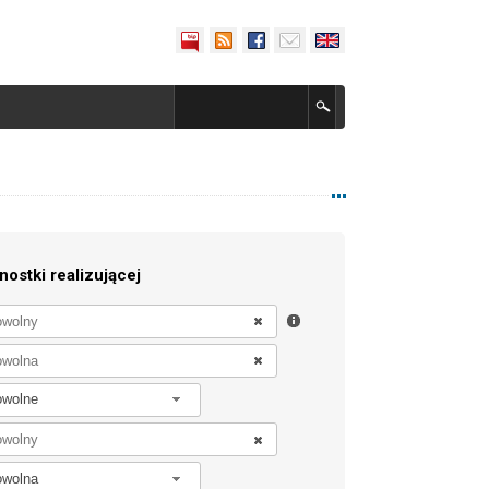
nostki realizującej
owolne
owolna