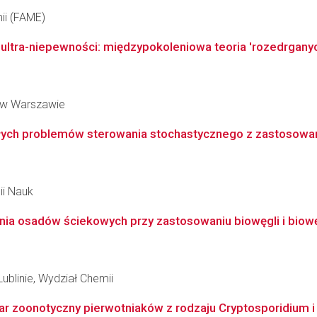
ii (FAME)
ltra-niepewności: międzypokoleniowa teoria 'rozedrganych
 w Warszawie
kłych problemów sterowania stochastycznego z zastosowa
ii Nauk
a osadów ściekowych przy zastosowaniu biowęgli i biowęg
ublinie, Wydział Chemii
ar zoonotyczny pierwotniaków z rodzaju Cryptosporidium i 