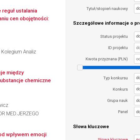
d
Tytuł/stopień naukowy
reguł ustalania
niu cen obojętności:
Szczegółowe informacje o pro
d
Status projektu
ID projektu
Kolegium Analiz
Kwota przyznana (PLN)
cje między
d
Typ konkursu
substancje chemiczne
d
Konkurs
d
Grupa nauk
wicz
d
Panel
.DR MED.JERZEGO
Słowa kluczowe
pod wpływem emocji
Słowa kluczowe