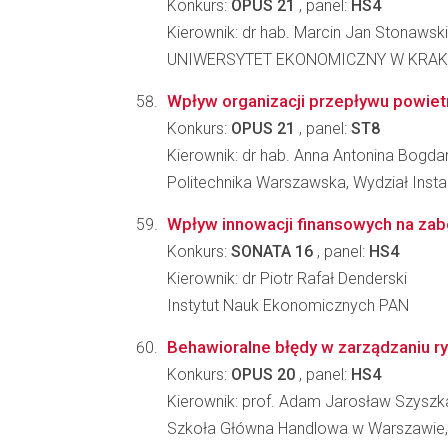
Konkurs:
OPUS 21
, panel:
HS4
Kierownik: dr hab. Marcin Jan Stonawski
UNIWERSYTET EKONOMICZNY W KRAKOWI
Wpływ organizacji przepływu powietr
Konkurs:
OPUS 21
, panel:
ST8
Kierownik: dr hab. Anna Antonina Bogda
Politechnika Warszawska, Wydział Instal
Wpływ innowacji finansowych na zabe
Konkurs:
SONATA 16
, panel:
HS4
Kierownik: dr Piotr Rafał Denderski
Instytut Nauk Ekonomicznych PAN
Behawioralne błędy w zarządzaniu ry
Konkurs:
OPUS 20
, panel:
HS4
Kierownik: prof. Adam Jarosław Szyszk
Szkoła Główna Handlowa w Warszawie,