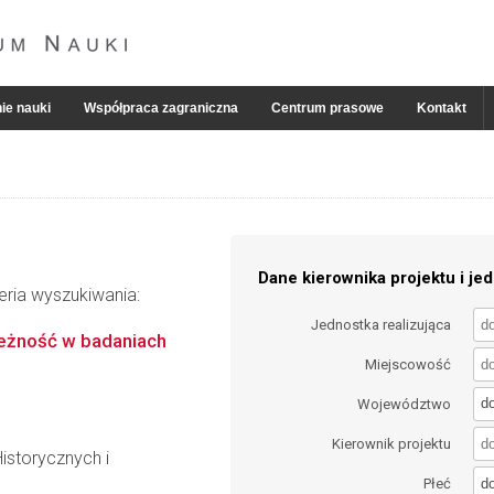
ie nauki
Współpraca zagraniczna
Centrum prasowe
Kontakt
Dane kierownika projektu i jed
eria wyszukiwania:
Jednostka realizująca
leżność w badaniach
Miejscowość
d
Województwo
Kierownik projektu
istorycznych i
d
Płeć