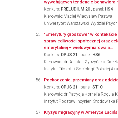
wywołujących tendencje behawioralne
Konkurs:
PRELUDIUM 20
, panel:
HS4
Kierownik: Maciej Władysław Pastwa
Uniwersytet Warszawski, Wydział Psycho
"Emerytury groszowe" w kontekście
sprawiedliwości społecznej oraz cel
emerytalnej – wielowymiarowa a...
Konkurs:
OPUS 21
, panel:
HS6
Kierownik: dr Danuta - Życzyńska-Ciołek
Instytut Filozofii i Socjologii Polskiej A
Pochodzenie, przemiany oraz oddzia
Konkurs:
OPUS 21
, panel:
ST10
Kierownik: dr Patrycja Kornelia Rogula-
Instytut Podstaw Inżynierii Środowiska 
Kryzys migracyjny w Ameryce Łacińskie