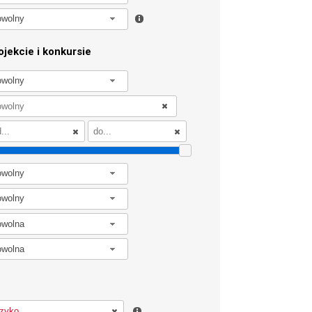
owolny
jekcie i konkursie
owolny
owolny
owolny
owolna
owolna