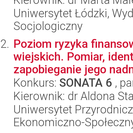
Uniwersytet Łódzki, Wy
Socjologiczny
Poziom ryzyka finanso
wiejskich. Pomiar, iden
zapobieganie jego nadm
Konkurs:
SONATA 6
, pa
Kierownik: dr Aldona St
Uniwersytet Przyrodnicz
Ekonomiczno-Społeczn