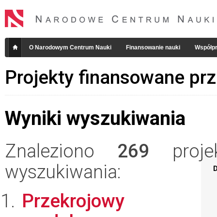
O Narodowym Centrum Nauki
Finansowanie nauki
Współpr
Projekty finansowane pr
Wyniki wyszukiwania
Znaleziono
269
projek
wyszukiwania:
D
Przekrojowy