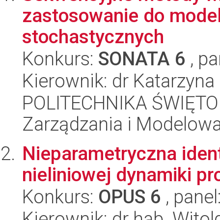
zastosowanie do mode
stochastycznych
Konkurs:
SONATA 6
, pa
Kierownik: dr Katarzyn
POLITECHNIKA ŚWIĘTO
Zarządzania i Modelow
Nieparametryczna ident
nieliniowej dynamiki p
Konkurs:
OPUS 6
, panel
Kierownik: dr hab. Wito