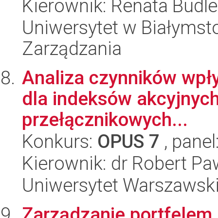
Kierownik: Renata Budl
Uniwersytet w Białymsto
Zarządzania
Analiza czynników wpł
dla indeksów akcyjnyc
przełącznikowych...
Konkurs:
OPUS 7
, panel
Kierownik: dr Robert Pa
Uniwersytet Warszawsk
Zarządzanie portfelem