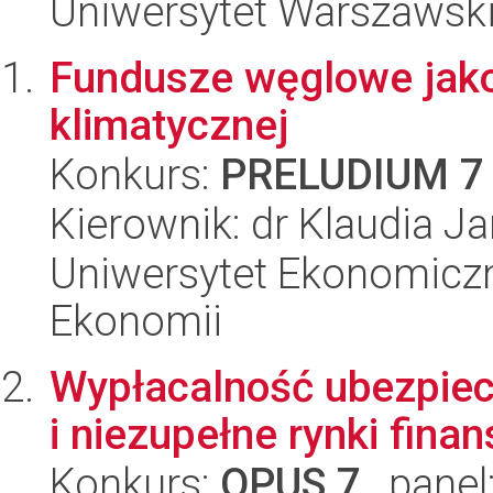
Uniwersytet Warszawsk
Fundusze węglowe jako 
klimatycznej
Konkurs:
PRELUDIUM 7
Kierownik: dr Klaudia J
Uniwersytet Ekonomiczn
Ekonomii
Wypłacalność ubezpiecz
i niezupełne rynki fina
Konkurs:
OPUS 7
, panel