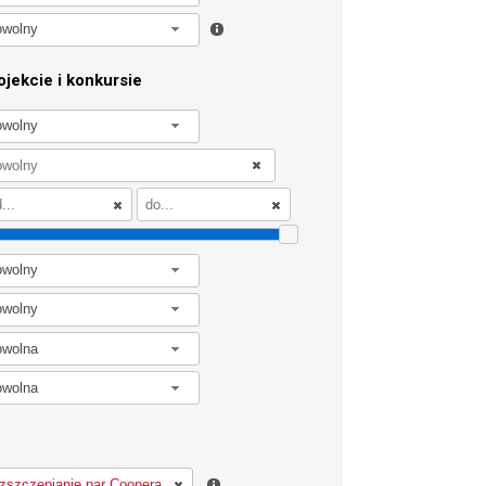
owolny
jekcie i konkursie
owolny
owolny
owolny
owolna
owolna