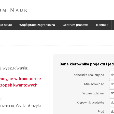
ie nauki
Współpraca zagraniczna
Centrum prasowe
Kontakt
Dane kierownika projektu i jed
ia wyszukiwania:
Jednostka realizująca
encyjne w transporcie
Miejscowość
 kropek kwantowych
d
Województwo
ki
Kierownik projektu
znaniu, Wydział Fizyki
d
Płeć