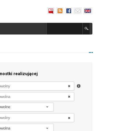
nostki realizującej
owolne
owolna