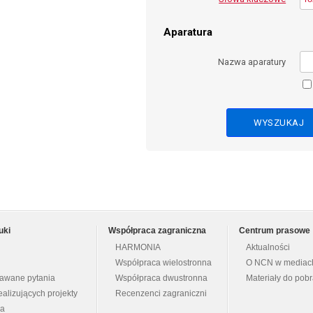
Aparatura
Nazwa aparatury
uki
Współpraca zagraniczna
Centrum prasowe
HARMONIA
Aktualności
Współpraca wielostronna
O NCN w mediac
dawane pytania
Współpraca dwustronna
Materiały do pob
ealizujących projekty
Recenzenci zagraniczni
na