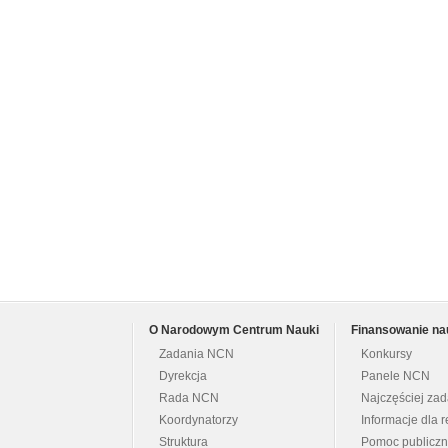
O Narodowym Centrum Nauki
Finansowanie na
Zadania NCN
Konkursy
Dyrekcja
Panele NCN
Rada NCN
Najczęściej za
Koordynatorzy
Informacje dla r
Struktura
Pomoc publicz