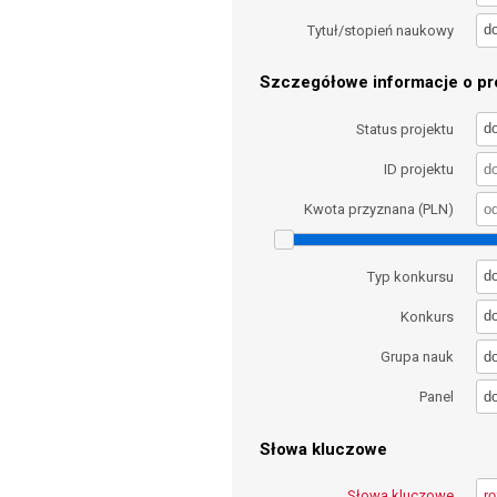
d
Tytuł/stopień naukowy
Szczegółowe informacje o pro
d
Status projektu
ID projektu
Kwota przyznana (PLN)
d
Typ konkursu
d
Konkurs
d
Grupa nauk
d
Panel
Słowa kluczowe
Słowa kluczowe