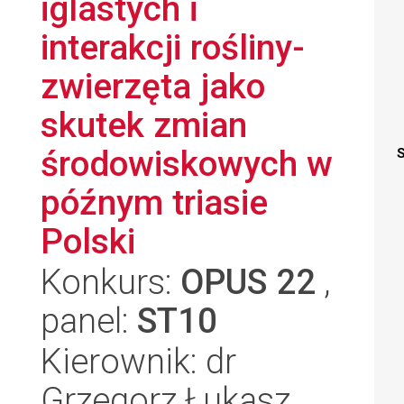
iglastych i
interakcji rośliny-
zwierzęta jako
skutek zmian
środowiskowych w
S
późnym triasie
Polski
Konkurs:
OPUS 22
,
panel:
ST10
Kierownik: dr
Grzegorz Łukasz