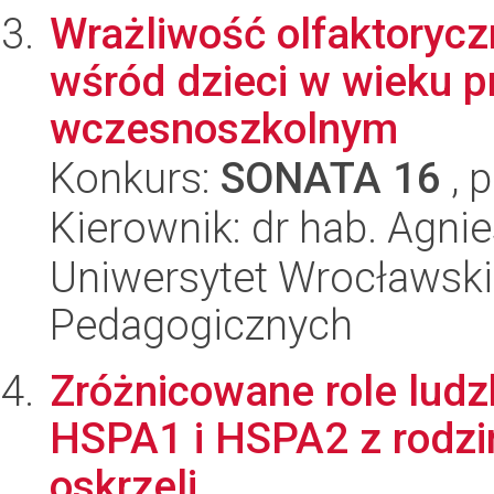
Wrażliwość olfaktorycz
wśród dzieci w wieku p
wczesnoszkolnym
Konkurs:
SONATA 16
, 
Kierownik: dr hab. Agn
Uniwersytet Wrocławski,
Pedagogicznych
Zróżnicowane role ludz
HSPA1 i HSPA2 z rodz
oskrzeli