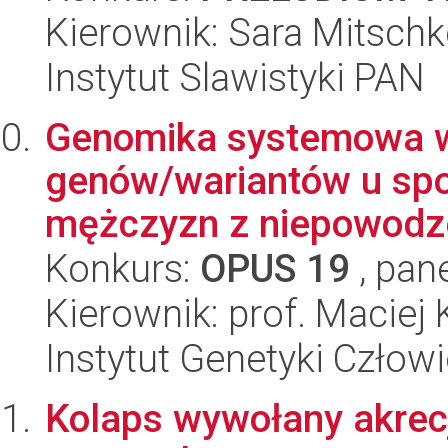
Kierownik: Sara Mitschk
Instytut Slawistyki PAN
Genomika systemowa w
genów/wariantów u spo
mężczyzn z niepowodze
Konkurs:
OPUS 19
, pan
Kierownik: prof. Maciej 
Instytut Genetyki Człow
Kolaps wywołany akrecj