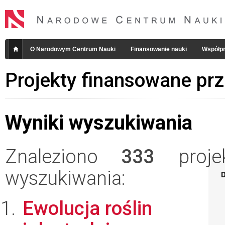
O Narodowym Centrum Nauki
Finansowanie nauki
Współpr
Projekty finansowane pr
Wyniki wyszukiwania
Znaleziono
333
projek
wyszukiwania:
D
Ewolucja roślin