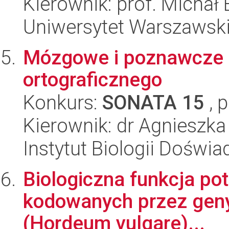
Kierownik: prof. Michał 
Uniwersytet Warszawsk
Mózgowe i poznawcze p
ortograficznego
Konkurs:
SONATA 15
, 
Kierownik: dr Agnieszk
Instytut Biologii Doświ
Biologiczna funkcja po
kodowanych przez geny
(Hordeum vulgare)...