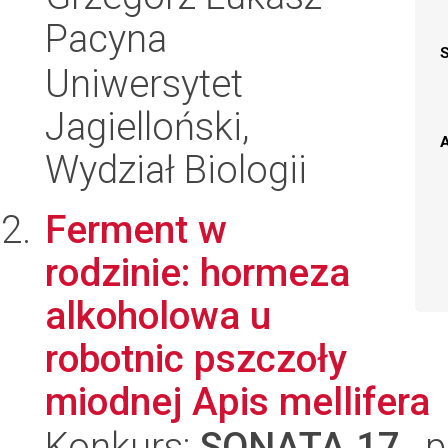
Pacyna
Uniwersytet
Jagielloński,
A
Wydział Biologii
Ferment w
rodzinie: hormeza
alkoholowa u
robotnic pszczoły
miodnej Apis mellifera
Konkurs:
SONATA 17
, 