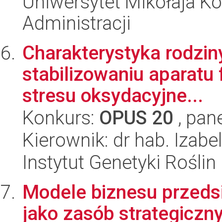
Uniwersytet Mikołaja Ko
Administracji
Charakterystyka rodziny
stabilizowaniu aparatu
stresu oksydacyjne...
Konkurs:
OPUS 20
, pan
Kierownik: dr hab. Izab
Instytut Genetyki Rośli
Modele biznesu przedsi
jako zasób strategiczn