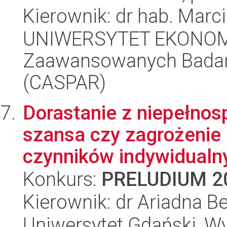
Kierownik: dr hab. Marc
UNIWERSYTET EKONOM
Zaawansowanych Badań 
(CASPAR)
Dorastanie z niepełno
szansa czy zagrożenie d
czynników indywidualny
Konkurs:
PRELUDIUM 2
Kierownik: dr Ariadna 
Uniwersytet Gdański, W