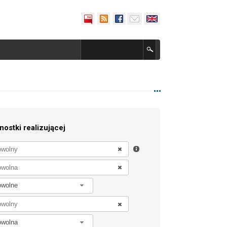
nostki realizującej
owolne
owolna