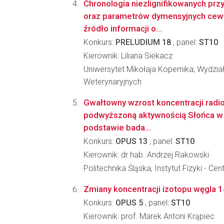
Chronologia niezlignifikowanych prz
oraz parametrów dymensyjnych cew
źródło informacji o...
Konkurs:
PRELUDIUM 18
, panel:
ST10
Kierownik: Liliana Siekacz
Uniwersytet Mikołaja Kopernika, Wydział
Weterynaryjnych
Gwałtowny wzrost koncentracji ra
podwyższoną aktywnością Słońca w VII
podstawie bada...
Konkurs:
OPUS 13
, panel:
ST10
Kierownik: dr hab. Andrzej Rakowski
Politechnika Śląska, Instytut Fizyki -
Zmiany koncentracji izotopu węgla 
Konkurs:
OPUS 5
, panel:
ST10
Kierownik: prof. Marek Antoni Krąpiec