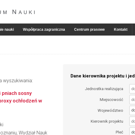
ie nauki
Współpraca zagraniczna
Centrum prasowe
Kontakt
Dane kierownika projektu i jed
ia wyszukiwania:
Jednostka realizująca
i pniach sosny
Miejscowość
o proxy ochłodzeń w
d
Województwo
Kierownik projektu
ki
d
oznaniu, Wydział Nauk
Płeć