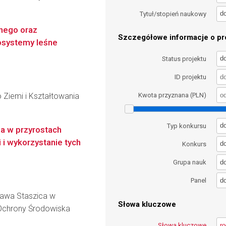
d
Tytuł/stopień naukowy
nego oraz
Szczegółowe informacje o pro
osystemy leśne
d
Status projektu
ID projektu
 Ziemi i Kształtowania
Kwota przyznana (PLN)
d
Typ konkursu
la w przyrostach
 i wykorzystanie tych
d
Konkurs
d
Grupa nauk
d
Panel
ława Staszica w
Słowa kluczowe
i Ochrony Środowiska
Słowa kluczowe