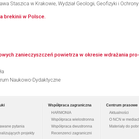
awa Staszica w Krakowie, Wydział Geologii, Geofizyki i Ochron
 brekinii w Polsce.
wych zanieczyszczeń powietrza w okresie wdrażania pro-ek
ła
 Centrum Naukowo-Dydaktyczne
uki
Współpraca zagraniczna
Centrum prasowe
HARMONIA
Aktualności
Współpraca wielostronna
O NCN w mediac
dawane pytania
Współpraca dwustronna
Materiały do pob
ealizujących projekty
Recenzenci zagraniczni