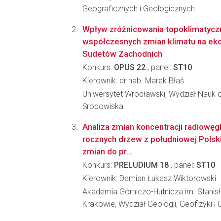
Geograficznych i Geologicznych
Wpływ zróżnicowania topoklimatycz
współczesnych zmian klimatu na ek
Sudetów Zachodnich
Konkurs:
OPUS 22
, panel:
ST10
Kierownik: dr hab. Marek Błaś
Uniwersytet Wrocławski, Wydział Nauk o
Środowiska
Analiza zmian koncentracji radiowęg
rocznych drzew z południowej Polski
zmian do pr...
Konkurs:
PRELUDIUM 18
, panel:
ST10
Kierownik: Damian Łukasz Wiktorowski
Akademia Górniczo-Hutnicza im. Stanis
Krakowie, Wydział Geologii, Geofizyki 