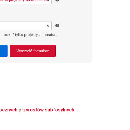
pokaż tylko projekty z aparaturą
Wyczyść formularz
ocznych przyrostów subfosylnych...