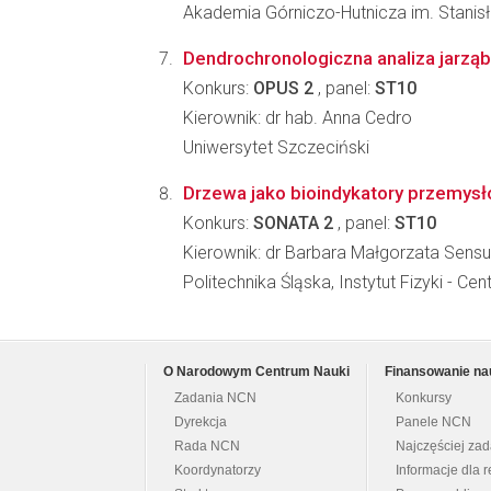
Akademia Górniczo-Hutnicza im. Stanisł
Dendrochronologiczna analiza jarząba
Konkurs:
OPUS 2
, panel:
ST10
Kierownik: dr hab. Anna Cedro
Uniwersytet Szczeciński
Drzewa jako bioindykatory przemysło
Konkurs:
SONATA 2
, panel:
ST10
Kierownik: dr Barbara Małgorzata Sensu
Politechnika Śląska, Instytut Fizyki -
O Narodowym Centrum Nauki
Finansowanie na
Zadania NCN
Konkursy
Dyrekcja
Panele NCN
Rada NCN
Najczęściej za
Koordynatorzy
Informacje dla r