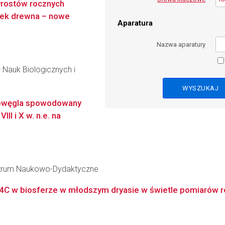
yrostów rocznych
ek drewna – nowe
Aparatura
Nazwa aparatury
 Nauk Biologicznych i
diowęgla spowodowany
I i X w. n.e. na
 Centrum Naukowo-Dydaktyczne
14C w biosferze w młodszym dryasie w świetle pomiarów r