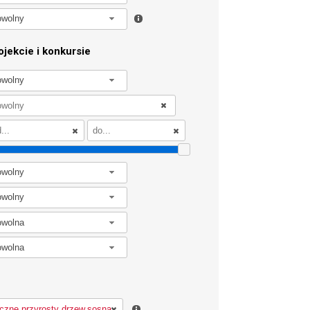
owolny
jekcie i konkursie
owolny
owolny
owolny
owolna
owolna