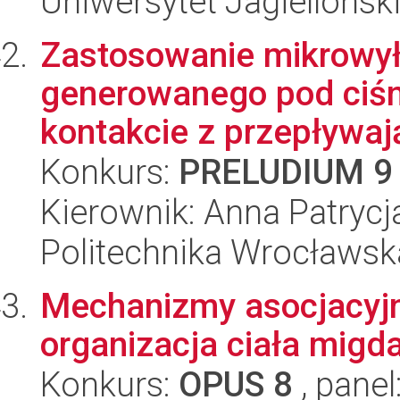
Uniwersytet Jagiellońsk
Zastosowanie mikrowy
generowanego pod ciś
kontakcie z przepływaj
Konkurs:
PRELUDIUM 9
Kierownik: Anna Patrycj
Politechnika Wrocławsk
Mechanizmy asocjacyjn
organizacja ciała migd
Konkurs:
OPUS 8
, panel