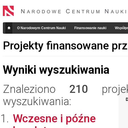
O Narodowym Centrum Nauki
Finansowanie nauki
Współpr
Projekty finansowane pr
Wyniki wyszukiwania
Znaleziono
210
projek
wyszukiwania:
D
Wczesne i późne