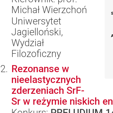
Michał Wierzchoń
Uniwersytet
Jagielloński,
A
Wydział
Filozoficzny
Rezonanse w
nieelastycznych
zderzeniach SrF-
Sr w reżymie niskich en
Konkurs:
PRELUDIUM 1