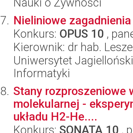
Nauki o Żywności
Nieliniowe zagadnieni
Konkurs:
OPUS 10
, pan
Kierownik: dr hab. Lesz
Uniwersytet Jagiellońsk
Informatyki
Stany rozproszeniowe w
molekularnej - eksperyme
układu H2-He....
Konkurs:
SONATA 10
, 