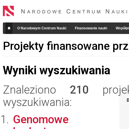
O Narodowym Centrum Nauki
Finansowanie nauki
Współpr
Projekty finansowane pr
Wyniki wyszukiwania
Znaleziono
210
projek
wyszukiwania:
D
Genomowe