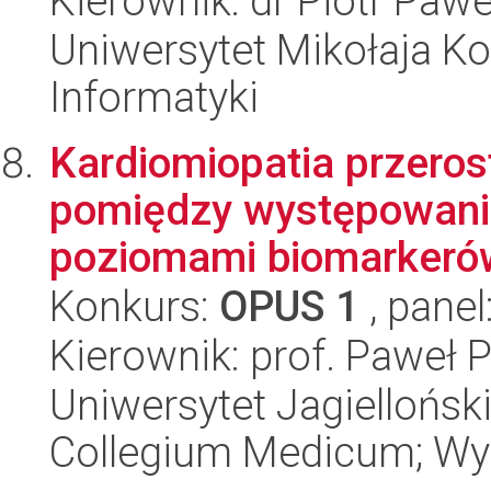
Kierownik: dr Piotr Paw
Uniwersytet Mikołaja Ko
Informatyki
Kardiomiopatia przeros
pomiędzy występowani
poziomami biomarkerów
Konkurs:
OPUS 1
, panel
Kierownik: prof. Paweł
Uniwersytet Jagiellońsk
Collegium Medicum; Wyd