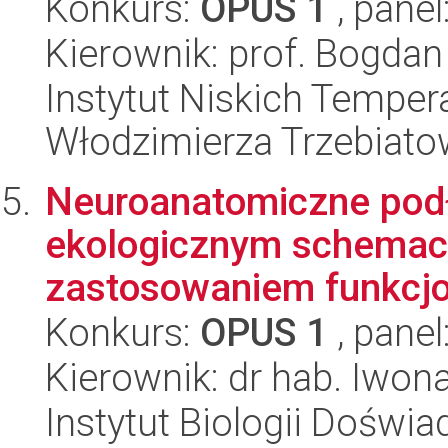
Konkurs:
OPUS 1
, panel
Kierownik: prof. Bogda
Instytut Niskich Tempera
Włodzimierza Trzebiat
Neuroanatomiczne podł
ekologicznym schemac
zastosowaniem funkcjo
Konkurs:
OPUS 1
, panel
Kierownik: dr hab. Iwo
Instytut Biologii Doświ