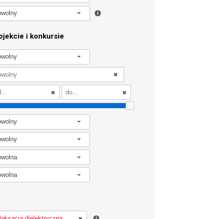
owolny
jekcie i konkursie
owolny
owolny
owolny
owolna
owolna