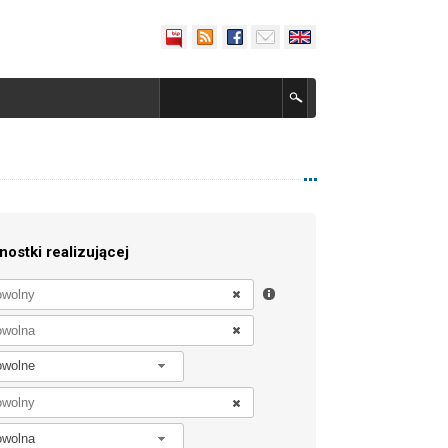
nostki realizującej
owolne
owolna