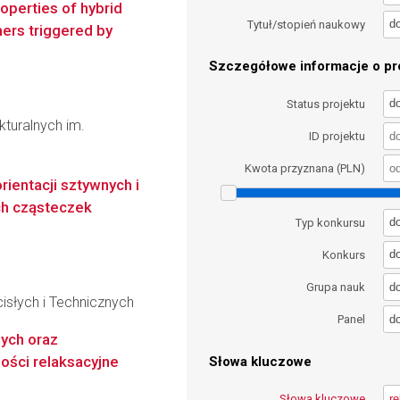
roperties of hybrid
d
Tytuł/stopień naukowy
mers triggered by
Szczegółowe informacje o pro
d
Status projektu
kturalnych im.
ID projektu
Kwota przyznana (PLN)
ientacji sztywnych i
ch cząsteczek
d
Typ konkursu
d
Konkurs
d
Grupa nauk
słych i Technicznych
d
Panel
ych oraz
ości relaksacyjne
Słowa kluczowe
Słowa kluczowe