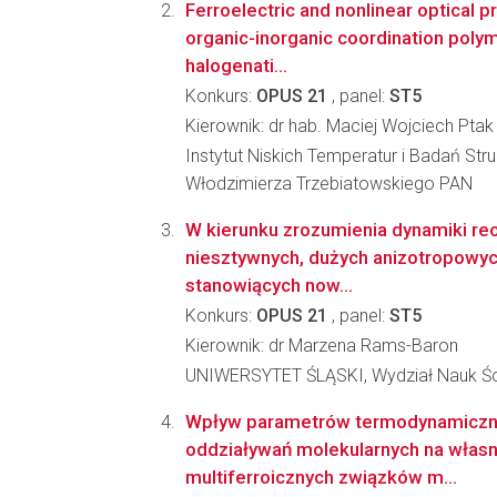
Ferroelectric and nonlinear optical p
organic-inorganic coordination poly
halogenati...
Konkurs:
OPUS 21
, panel:
ST5
Kierownik: dr hab. Maciej Wojciech Ptak
Instytut Niskich Temperatur i Badań Stru
Włodzimierza Trzebiatowskiego PAN
W kierunku zrozumienia dynamiki reor
niesztywnych, dużych anizotropowy
stanowiących now...
Konkurs:
OPUS 21
, panel:
ST5
Kierownik: dr Marzena Rams-Baron
UNIWERSYTET ŚLĄSKI, Wydział Nauk Ści
Wpływ parametrów termodynamiczn
oddziaływań molekularnych na własn
multiferroicznych związków m...