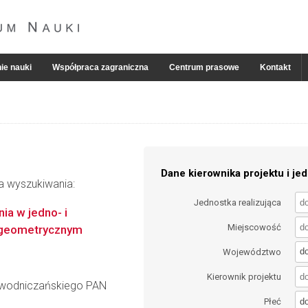
ie nauki
Współpraca zagraniczna
Centrum prasowe
Kontakt
Dane kierownika projektu i jed
ia wyszukiwania:
Jednostka realizująca
a w jedno- i
Miejscowość
 geometrycznym
d
Województwo
Kierownik projektu
iewodniczańskiego PAN
d
Płeć