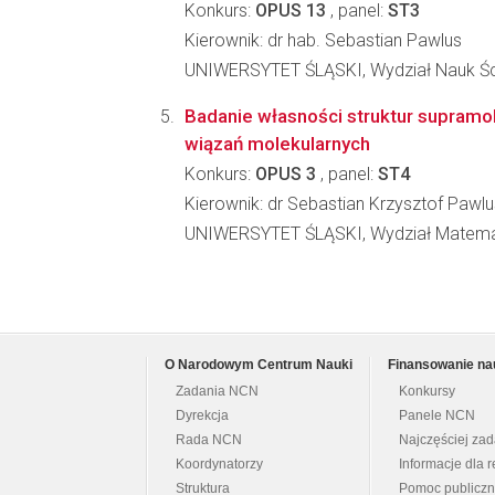
Konkurs:
OPUS 13
, panel:
ST3
Kierownik: dr hab. Sebastian Pawlus
UNIWERSYTET ŚLĄSKI, Wydział Nauk Ści
Badanie własności struktur supramol
wiązań molekularnych
Konkurs:
OPUS 3
, panel:
ST4
Kierownik: dr Sebastian Krzysztof Pawlu
UNIWERSYTET ŚLĄSKI, Wydział Matematyk
O Narodowym Centrum Nauki
Finansowanie na
Zadania NCN
Konkursy
Dyrekcja
Panele NCN
Rada NCN
Najczęściej za
Koordynatorzy
Informacje dla r
Struktura
Pomoc publicz