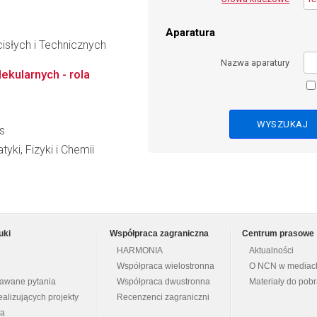
Aparatura
słych i Technicznych
Nazwa aparatury
ekularnych - rola
s
i, Fizyki i Chemii
uki
Współpraca zagraniczna
Centrum prasowe
HARMONIA
Aktualności
Współpraca wielostronna
O NCN w mediac
dawane pytania
Współpraca dwustronna
Materiały do pob
ealizujących projekty
Recenzenci zagraniczni
na