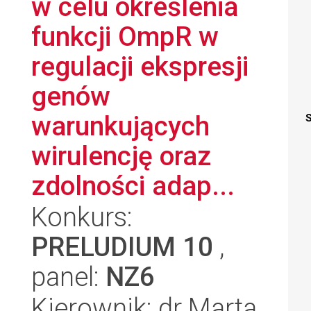
w celu określenia
funkcji OmpR w
regulacji ekspresji
genów
warunkujących
S
wirulencję oraz
zdolności adap...
Konkurs:
PRELUDIUM 10
,
panel:
NZ6
Kierownik: dr Marta