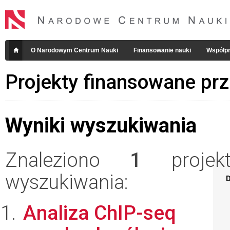
O Narodowym Centrum Nauki
Finansowanie nauki
Współpr
Projekty finansowane pr
Wyniki wyszukiwania
Znaleziono
1
projekt
wyszukiwania:
D
Analiza ChIP-seq