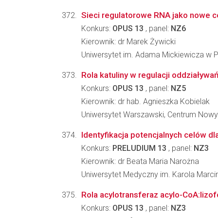
Sieci regulatorowe RNA jako nowe c
Konkurs:
OPUS 13
, panel:
NZ6
Kierownik: dr Marek Żywicki
Uniwersytet im. Adama Mickiewicza w Po
Rola katuliny w regulacji oddziaływ
Konkurs:
OPUS 13
, panel:
NZ5
Kierownik: dr hab. Agnieszka Kobielak
Uniwersytet Warszawski, Centrum Nowy
Identyfikacja potencjalnych celów d
Konkurs:
PRELUDIUM 13
, panel:
NZ3
Kierownik: dr Beata Maria Narożna
Uniwersytet Medyczny im. Karola Marci
Rola acylotransferaz acylo-CoA:lizo
Konkurs:
OPUS 13
, panel:
NZ3