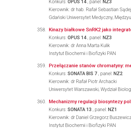
Konkurs:
OPUS 14
, panel:
NZ3
Kierownik: dr hab. Rafał Sebastian Sąde
Gdański Uniwersytet Medyczny, Międzyu
Kinazy białkowe SnRK2 jako integrat
Konkurs:
OPUS 14
, panel:
NZ3
Kierownik: dr Anna Marta Kulik
Instytut Biochemii i Biofizyki PAN
Przełączanie stanów chromatyny: me
Konkurs:
SONATA BIS 7
, panel:
NZ2
Kierownik: dr Rafał Piotr Archacki
Uniwersytet Warszawski, Wydział Biologi
Mechanizmy regulacji biosyntezy poli
Konkurs:
SONATA 13
, panel:
NZ1
Kierownik: dr Daniel Grzegorz Buszewic
Instytut Biochemii i Biofizyki PAN