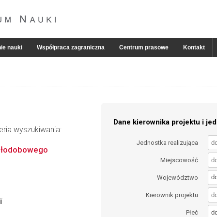
ie nauki
Współpraca zagraniczna
Centrum prasowe
Kontakt
Dane kierownika projektu i jed
eria wyszukiwania:
Jednostka realizująca
okołodobowego
Miejscowość
d
Województwo
Kierownik projektu
i
d
Płeć