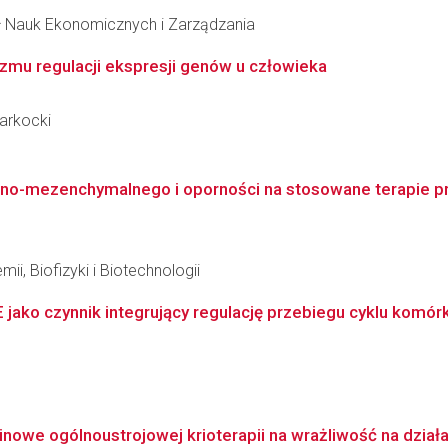
ał Nauk Ekonomicznych i Zarządzania
zmu regulacji ekspresji genów u człowieka
Warkocki
ialno-mezenchymalnego i oporności na stosowane terapie 
ii, Biofizyki i Biotechnologii
ako czynnik integrujący regulację przebiegu cyklu komórk
owe ogólnoustrojowej krioterapii na wrażliwość na działani