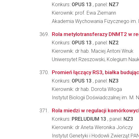
Konkurs:
OPUS 13
, panel:
NZ7
Kierownik: prof. Ewa Ziemann
Akademia Wychowania Fizycznego im. Eu
Rola metylotransferazy DNMT2 w r
Konkurs:
OPUS 13
, panel:
NZ2
Kierownik: dr hab. Maciej Antoni Wnuk
Uniwersytet Rzeszowski, Kolegium Nauk P
Promień łączący RS3, białka budujące 
Konkurs:
OPUS 13
, panel:
NZ3
Kierownik: dr hab. Dorota Włoga
Instytut Biologii Doświadczalnej im. M.
Rola miedzi w regulacji komórkowy
Konkurs:
PRELUDIUM 13
, panel:
NZ3
Kierownik: dr Aneta Weronika Jończy
Instytut Genetyki i Hodowli Zwierząt PA