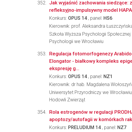
Jak wyjaśnić zachowania siedzące:
refleksyjno-impulsywny model HAPA
Konkurs:
OPUS 14
, panel:
HS6
Kierownik: prof. Aleksandra Łuszczyńsk
Szkoła Wyższa Psychologii Społecznej
Psychologii we Wrocławiu
Regulacja fotomorfogenezy Arabidop
Elongator - białkowy kompleks epige
ekspresję g...
Konkurs:
OPUS 14
, panel:
NZ1
Kierownik: dr hab. Magdalena Wołoszy
Uniwersytet Przyrodniczy we Wrocławiu, 
Hodowli Zwierząt
Rola estrogenów w regulacji PRODH
apoptozy/autofagii w komórkach rak
Konkurs:
PRELUDIUM 14
, panel:
NZ7