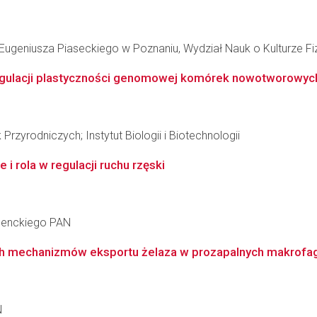
geniusza Piaseckiego w Poznaniu, Wydział Nauk o Kulturze Fi
egulacji plastyczności genomowej komórek nowotworowyc
rzyrodniczych; Instytut Biologii i Biotechnologii
i rola w regulacji ruchu rzęski
 Nenckiego PAN
ch mechanizmów eksportu żelaza w prozapalnych makrofa
N