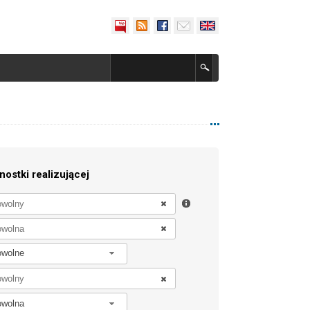
nostki realizującej
owolne
owolna