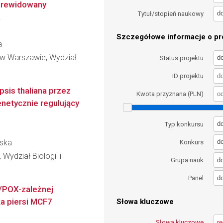
 zrewidowany
d
Tytuł/stopień naukowy
Szczegółowe informacje o pro
a
 w Warszawie, Wydział
d
Status projektu
ID projektu
sis thaliana przez
Kwota przyznana (PLN)
netycznie regulujący
d
Typ konkursu
ńska
d
Konkurs
Wydział Biologii i
d
Grupa nauk
d
Panel
/POX-zależnej
a piersi MCF7
Słowa kluczowe
Słowa kluczowe