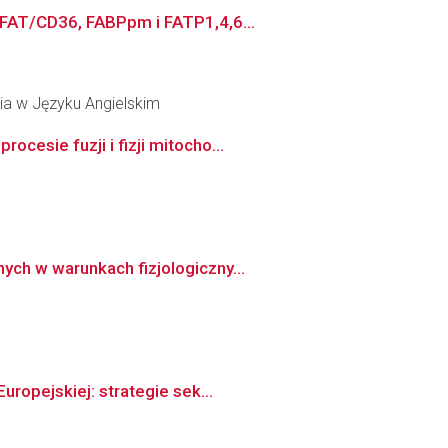
(FAT/CD36, FABPpm i FATP1,4,6...
ia w Języku Angielskim
esie fuzji i fizji mitocho...
ch w warunkach fizjologiczny...
ropejskiej: strategie sek...