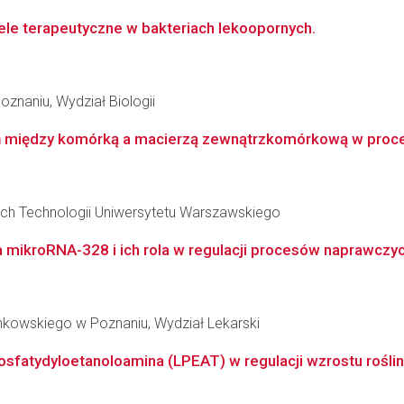
ele terapeutyczne w bakteriach lekoopornych.
znaniu, Wydział Biologii
ań między komórką a macierzą zewnątrzkomórkową w proces
ch Technologii Uniwersytetu Warszawskiego
la mikroRNA-328 i ich rola w regulacji procesów naprawczy
nkowskiego w Poznaniu, Wydział Lekarski
fosfatydyloetanoloamina (LPEAT) w regulacji wzrostu roślin