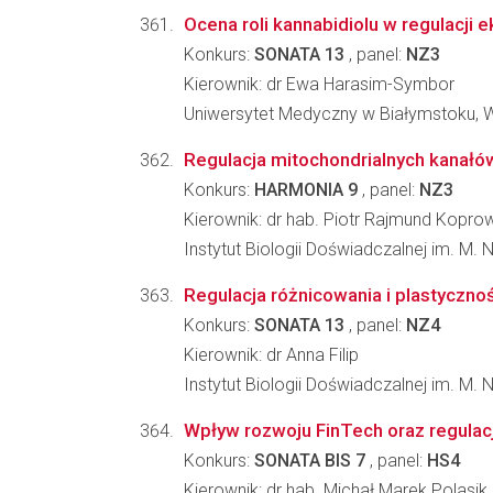
Ocena roli kannabidiolu w regulacji
Konkurs:
SONATA 13
, panel:
NZ3
Kierownik: dr Ewa Harasim-Symbor
Uniwersytet Medyczny w Białymstoku, W
Regulacja mitochondrialnych kanałów 
Konkurs:
HARMONIA 9
, panel:
NZ3
Kierownik: dr hab. Piotr Rajmund Kopro
Instytut Biologii Doświadczalnej im. M.
Regulacja różnicowania i plastyczno
Konkurs:
SONATA 13
, panel:
NZ4
Kierownik: dr Anna Filip
Instytut Biologii Doświadczalnej im. M.
Wpływ rozwoju FinTech oraz regulacji
Konkurs:
SONATA BIS 7
, panel:
HS4
Kierownik: dr hab. Michał Marek Polasik