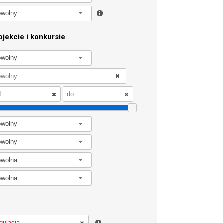
owolny
jekcie i konkursie
owolny
owolny
owolny
owolna
owolna