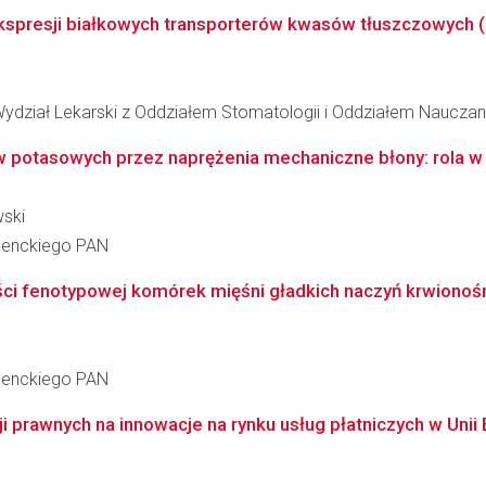
 ekspresji białkowych transporterów kwasów tłuszczowych 
ydział Lekarski z Oddziałem Stomatologii i Oddziałem Nauczan
potasowych przez naprężenia mechaniczne błony: rola w proc
wski
 Nenckiego PAN
ści fenotypowej komórek mięśni gładkich naczyń krwionośny
 Nenckiego PAN
 prawnych na innowacje na rynku usług płatniczych w Unii Eu