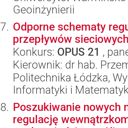
Geoinżynierii
Odporne schematy regu
przepływów sieciowyc
Konkurs:
OPUS 21
, pan
Kierownik: dr hab. Prze
Politechnika Łódzka, Wyd
Informatyki i Matematy
Poszukiwanie nowych 
regulację wewnątrzko