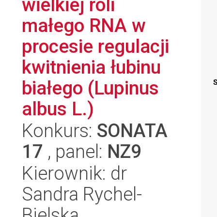
wielkiej roli
małego RNA w
procesie regulacji
kwitnienia łubinu
białego (Lupinus
S
albus L.)
Konkurs:
SONATA
17
, panel:
NZ9
Kierownik: dr
Sandra Rychel-
Bielska