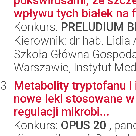
pokswirusami, ze szc
wpływu tych białek na f
Konkurs:
PRELUDIUM BI
Kierownik: dr hab. Lidi
Szkoła Główna Gospoda
Warszawie, Instytut Me
Metabolity tryptofanu i
nowe leki stosowane w l
regulacji mikrobi...
Konkurs:
OPUS 20
, pan