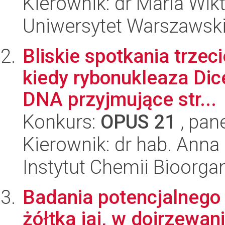
Kierownik: dr Maria Wik
Uniwersytet Warszawski
Bliskie spotkania trzeci
kiedy rybonukleaza Di
DNA przyjmujące str...
Konkurs:
OPUS 21
, pan
Kierownik: dr hab. Anna
Instytut Chemii Bioorga
Badania potencjalnego 
żółtka jaj, w dojrzewani