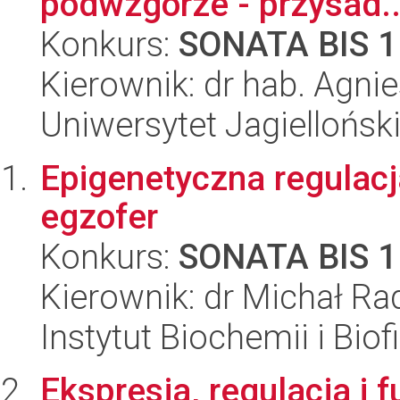
podwzgórze - przysad..
Konkurs:
SONATA BIS 1
Kierownik: dr hab. Agni
Uniwersytet Jagielloński
Epigenetyczna regulac
egzofer
Konkurs:
SONATA BIS 1
Kierownik: dr Michał R
Instytut Biochemii i Biof
Ekspresja, regulacja i