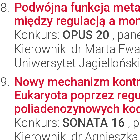
Podwójna funkcja meta
między regulacją a mo
Konkurs:
OPUS 20
, pan
Kierownik: dr Marta Ewa
Uniwersytet Jagielloński
Nowy mechanizm kontro
Eukaryota poprzez reg
poliadenozynowych kodu
Konkurs:
SONATA 16
, 
Kierownik: dr Agnieszka