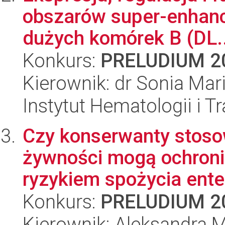
obszarów super-enhanc
dużych komórek B (DL..
Konkurs:
PRELUDIUM 2
Kierownik: dr Sonia Mar
Instytut Hematologii i Tr
Czy konserwanty stos
żywności mogą ochron
ryzykiem spożycia ente
Konkurs:
PRELUDIUM 2
Kierownik: Aleksandra M