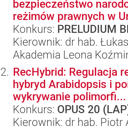
bezpieczeństwo narod
reżimów prawnych w Uni
Konkurs:
PRELUDIUM BI
Kierownik: dr hab. Łuk
Akademia Leona Koźmi
RecHybrid: Regulacja r
hybryd Arabidopsis i p
wykrywanie polimorfi...
Konkurs:
OPUS 20 (LAP
Kierownik: dr hab. Piotr