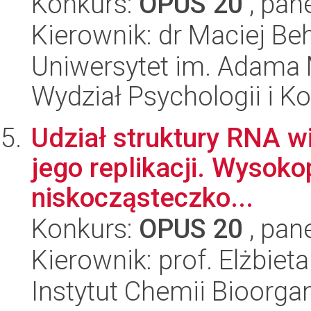
Konkurs:
OPUS 20
, pan
Kierownik: dr Maciej Be
Uniwersytet im. Adama 
Wydział Psychologii i Ko
Udział struktury RNA w
jego replikacji. Wysok
niskocząsteczko...
Konkurs:
OPUS 20
, pan
Kierownik: prof. Elżbiet
Instytut Chemii Bioorga