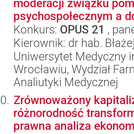
moderacji związku pom
psychospołecznym a do
Konkurs:
OPUS 21
, pan
Kierownik: dr hab. Błaże
Uniwersytet Medyczny i
Wrocławiu, Wydział Far
Analiutyki Medycznej
Zrównoważony kapitaliz
różnorodność transform
prawna analiza ekonomi