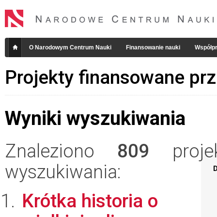
O Narodowym Centrum Nauki
Finansowanie nauki
Współpr
Projekty finansowane pr
Wyniki wyszukiwania
Znaleziono
809
projek
wyszukiwania:
D
Krótka historia o