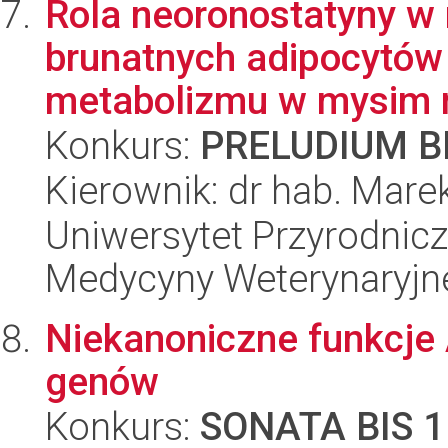
Rola neoronostatyny w r
brunatnych adipocytów 
metabolizmu w mysim 
Konkurs:
PRELUDIUM BI
Kierownik: dr hab. Mare
Uniwersytet Przyrodnicz
Medycyny Weterynaryjne
Niekanoniczne funkcje 
genów
Konkurs:
SONATA BIS 1