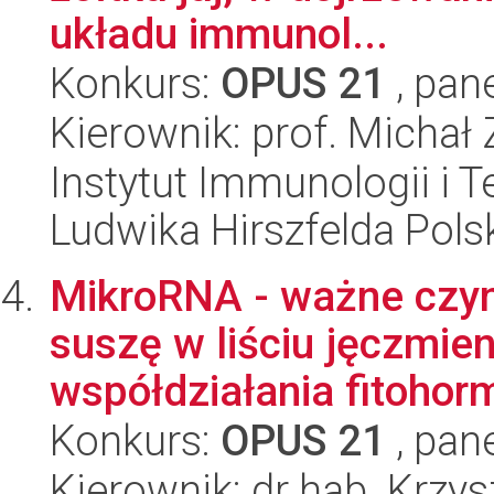
układu immunol...
Konkurs:
OPUS 21
, pan
Kierownik: prof. Michał
Instytut Immunologii i T
Ludwika Hirszfelda Pols
MikroRNA - ważne czyn
suszę w liściu jęczmien
współdziałania fitohor
Konkurs:
OPUS 21
, pan
Kierownik: dr hab. Krzys