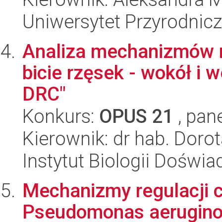
Uniwersytet Przyrodnic
Analiza mechanizmów m
bicie rzęsek - wokół i 
DRC"
Konkurs:
OPUS 21
, pan
Kierownik: dr hab. Doro
Instytut Biologii Doświ
Mechanizmy regulacji 
Pseudomonas aeruginosa