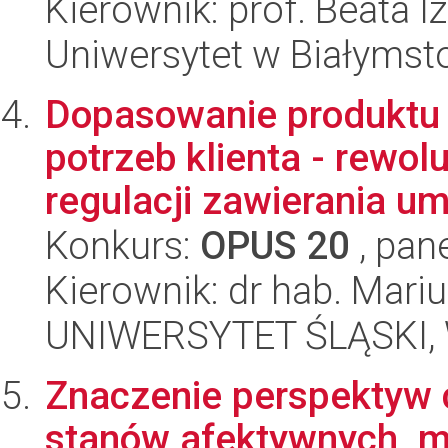
Kierownik: prof. Beata 
Uniwersytet w Białymst
Dopasowanie produktu
potrzeb klienta - rewol
regulacji zawierania u
Konkurs:
OPUS 20
, pan
Kierownik: dr hab. Mari
UNIWERSYTET ŚLĄSKI, Wy
Znaczenie perspektyw 
stanów afektywnych, m